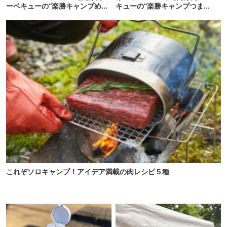
ーベキューの“楽勝キャンプめ
キューの“楽勝キャンプつま
し”#28】
み”#10】
これぞソロキャンプ！アイデア満載の肉レシピ５種