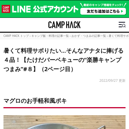
CAMP HACK トップ
›
キャンプ飯・料理の記事一覧
›
おかず・つまみの記事一覧
›
暑くて料理サボ
暑くて料理サボりたい…そんなアナタに捧げる
４品！【たけだバーベキューの“楽勝キャンプ
つまみ”#８】（2ページ目）
2022/09/27 更新
マグロのお手軽和風ポキ