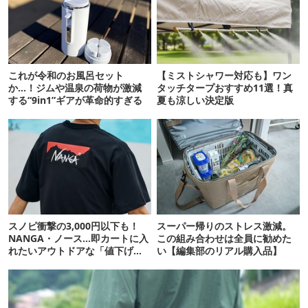
これが令和のお風呂セット
【ミストシャワー対応も】ワン
か…！ジムや温泉の荷物が激減
タッチタープおすすめ11選！真
する“9in1”ギアが革命的すぎる
夏も涼しい決定版
スノピ衝撃の3,000円以下も！
スーパー帰りのストレス激減。
NANGA・ノース…即カートに入
この組み合わせは全員に勧めた
れたいアウトドアな「値下げ夏
い【編集部のリアル購入品】
服」12選