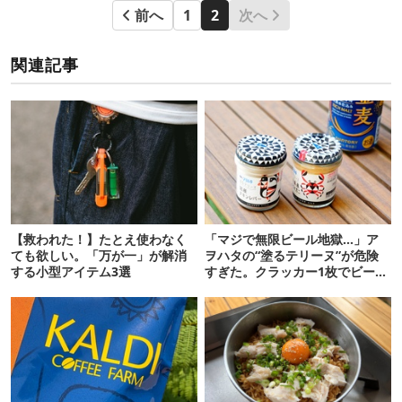
前へ
1
2
次へ
関連記事
【救われた！】たとえ使わなく
「マジで無限ビール地獄…」ア
ても欲しい。「万が一」が解消
ヲハタの“塗るテリーヌ”が危険
する小型アイテム3選
すぎた。クラッカー1枚でビール
が止まらない！