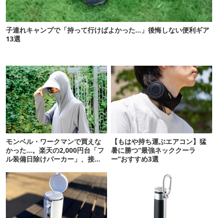
子連れキャンプで「持って行けばよかった…」後悔しない便利ギア
13選
モンベル・ワークマンで買えな
【もはや持ち運ぶエアコン】猛
かった…。楽天の2,000円台「フ
暑に勝つ“最強ネッククーラ
ル装備日除けパーカー」、接触
ー”おすすめ3選
冷感が想像以上だった