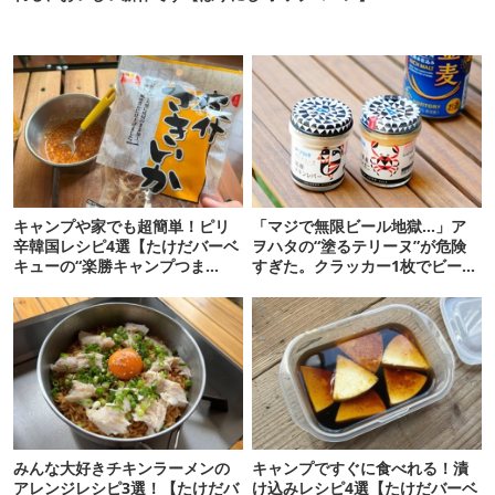
キャンプや家でも超簡単！ピリ
「マジで無限ビール地獄…」ア
辛韓国レシピ4選【たけだバーベ
ヲハタの“塗るテリーヌ”が危険
キューの“楽勝キャンプつま
すぎた。クラッカー1枚でビール
み”#11】
が止まらない！
みんな大好きチキンラーメンの
キャンプですぐに食べれる！漬
アレンジレシピ3選！【たけだバ
け込みレシピ4選【たけだバーベ