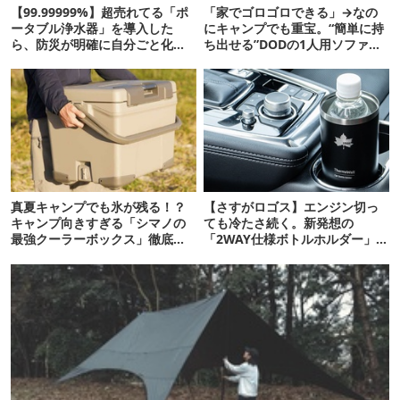
【99.99999%】超売れてる「ポ
「家でゴロゴロできる」→なの
ータブル浄水器」を導入した
にキャンプでも重宝。“簡単に持
ら、防災が明確に自分ごと化し
ち出せる”DODの1人用ソファが
た
便利かも
真夏キャンプでも氷が残る！？
【さすがロゴス】エンジン切っ
キャンプ向きすぎる「シマノの
ても冷たさ続く。新発想の
最強クーラーボックス」徹底解
「2WAY仕様ボトルホルダー」が
剖
頼りになります