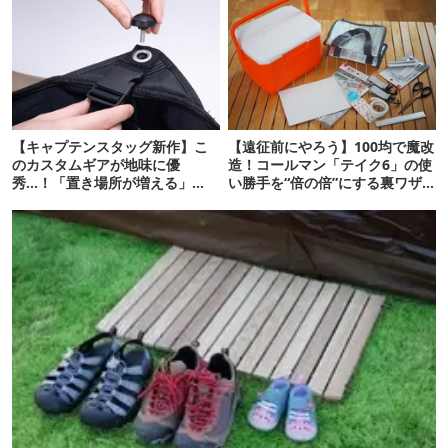
【キャプテンスタッグ新作】こ
【遠征前にやろう】100均で魔改
のカスタムギアが地味に優
造！コールマン「テイク6」の使
秀…！「置き場所が増える」
い勝手を“倍の倍”にする裏ワザ6
「荷物が落ちない」
連発