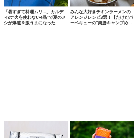
「暑すぎて料理ムリ…」カルデ
みんな大好きチキンラーメンの
ィの“火を使わない4品”で夏のメ
アレンジレシピ3選！【たけだバ
シが爆速＆激うまになった
ーベキューの“楽勝キャンプめ
し”#28】