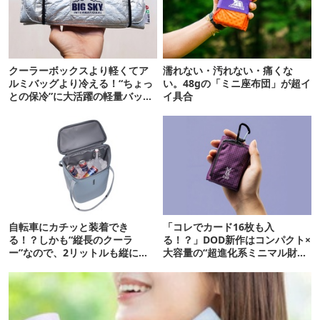
クーラーボックスより軽くてア
濡れない・汚れない・痛くな
ルミバッグより冷える！“ちょっ
い。48gの「ミニ座布団」が超イ
との保冷”に大活躍の軽量バッグ
イ具合
7選
自転車にカチッと装着でき
「コレでカード16枚も入
る！？しかも“縦長のクーラ
る！？」DOD新作はコンパクト×
ー”なので、2リットルも縦に入
大容量の“超進化系ミニマル財
ります【THULE新作】
布”だ！