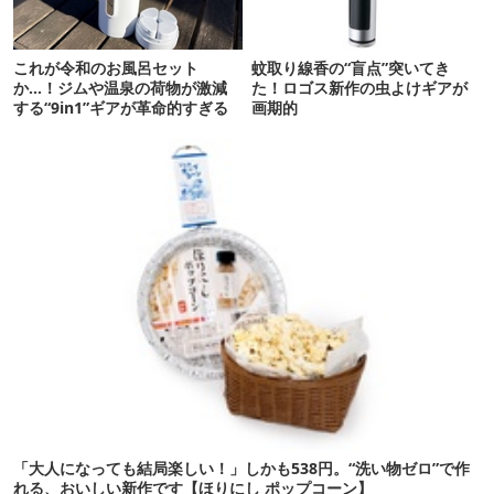
これが令和のお風呂セット
蚊取り線香の“盲点”突いてき
か…！ジムや温泉の荷物が激減
た！ロゴス新作の虫よけギアが
する“9in1”ギアが革命的すぎる
画期的
「大人になっても結局楽しい！」しかも538円。“洗い物ゼロ”で作
れる、おいしい新作です【ほりにし ポップコーン】