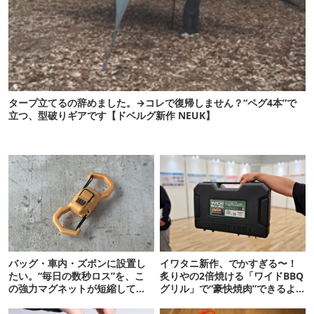
タープ立てるの辞めました。→コレで復帰しません？“ペグ4本”で
立つ、型破りギアです【ドベルグ新作 NEUK】
バッグ・車内・ズボンに設置し
イワタニ新作、でかすぎる〜！
たい。“毎日の数秒ロス”を、こ
炙りやの2倍焼ける「ワイドBBQ
の強力マグネットが短縮してく
グリル」で“豪快焼肉”できるよ
れそう…！【新作】
【再販開始】