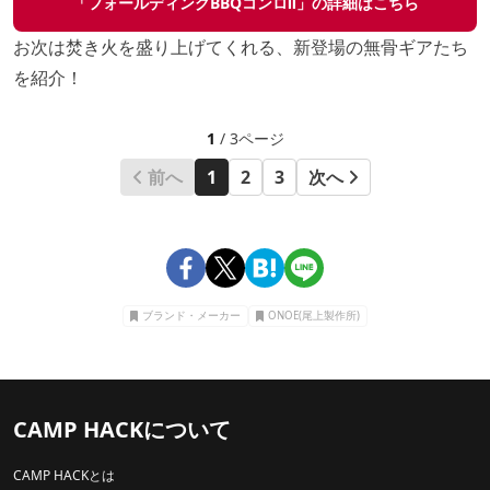
「フォールディングBBQコンロⅡ」の詳細はこちら
お次は焚き火を盛り上げてくれる、新登場の無骨ギアたち
を紹介！
1
/ 3ページ
前へ
1
2
3
次へ
ブランド・メーカー
ONOE(尾上製作所)
CAMP HACKについて
CAMP HACKとは