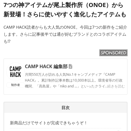
7つの神アイテムが尾上製作所（ONOE）から
新登場！さらに使いやすく進化したアイテムも
CAMP HACK読者からも大人気のONOE。今回は7つの新作をご紹介
します。さらに記事後半では通が好むブランドとのコラボアイテム
も⁉︎
CAMP HACK 編集部
月間550万人が訪れる人気No.1キャンプメディア『CAMP
HACK』。累計制作記事本数は10,000本以上。環境省等の行政
制作者
機関、「髙島屋」や「niko and ...」といったクライアントとの
...続きを読む
連携実績多数。また、TBSテレビ『ラヴィット！』等、各メデ
ィアで登壇機会多数の編集部員も所属。
CAMP HACK 編集部のプロフィール
目次
新商品だけでサイトが完成できちゃうぞ！