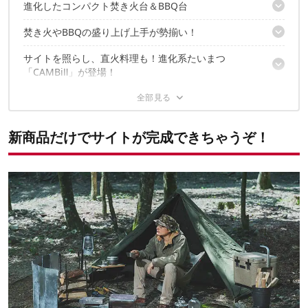
進化したコンパクト焚き火台＆BBQ台
焚き火やBBQの盛り上げ上手が勢揃い！
進化した火力アップの秘密とは？
組み立て＆撤収がスムーズに！
サイトを照らし、直火料理も！進化系たいまつ
組み立ては超簡単！どちらも地面に打ち込めば完成！
「CAMBiⅡ」が登場！
【番外編】アイアンストライクは既存のアイアンレッグに接続可
既存のONOEファンにぜひ！アイアンレッグを便利に進化させ
ONOE×野良道具製作所限定コラボ商品が登場！
まずは前作同様の優秀機能！かがり火台、焚き火台、調理台にな
ろ！
るぞ！
新商品だけでサイト完成！ソロデビューにぴったり！既存商
マルチハンガーによるカスタムが可能！
さらにさらに、こんなところもアップデート！2次燃焼も？
新商品だけでサイトが完成できちゃうぞ！
品との組み合わせも◎