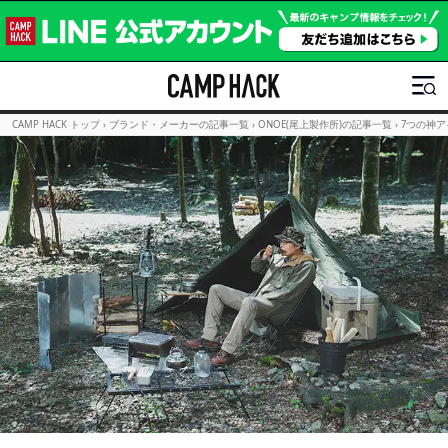
CAMP HACK トップ
›
ブランド・メーカーの記事一覧
›
ONOE(尾上製作所)の記事一覧
›
7つの神