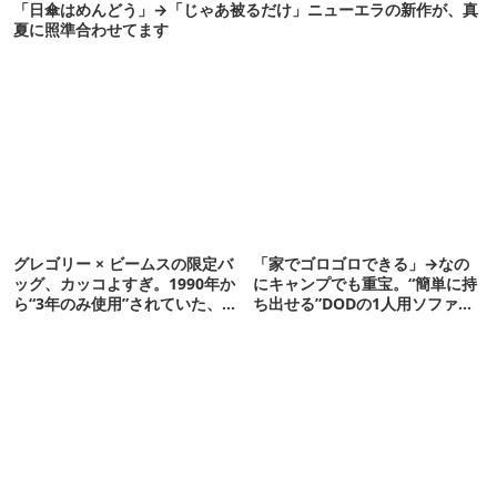
「日傘はめんどう」→「じゃあ被るだけ」ニューエラの新作が、真
夏に照準合わせてます
グレゴリー × ビームスの限定バ
「家でゴロゴロできる」→なの
ッグ、カッコよすぎ。1990年か
にキャンプでも重宝。“簡単に持
ら“3年のみ使用”されていた、紫
ち出せる”DODの1人用ソファが
タグが復活
便利かも