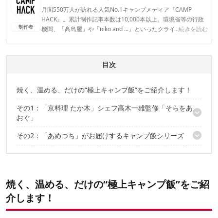
月間550万人が訪れる人気No.1キャンプメディア『CAMP
HACK』。累計制作記事本数は10,000本以上。環境省等の行政
制作者
機関、「髙島屋」や「niko and ...」といったクライアントとの
...続きを読む
連携実績多数。また、TBSテレビ『ラヴィット！』等、各メデ
ィアで登壇機会多数の編集部員も所属。
CAMP HACK編集部のプロフィール
目次
焼く、温める、だけの“極上キャンプ飯”をご紹介します！
その1：「京料理 たか木」シェフ高木一雄監修「そらをあ
おぐ」
その2：「あめつち」がお届けするキャンプ飯シリーズ
オリジナル麹でジューシーに仕上げた極上お肉
出汁に漬けたホクホク食感のグリル野菜
鶏手羽元と季節野菜のトマト煮
「さざえのクリームリゾット」と「出汁香るほうれん草のスー
骨つき鶏もも肉の白ワイン煮
プ」も！
贅沢ミールキットで時短＆おいしいキャンプ飯を！
焼く、温める、だけの“極上キャンプ飯”をご紹
介します！