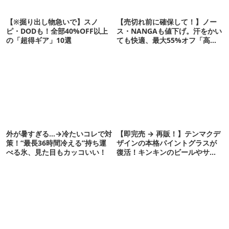
【※掘り出し物急いで】スノ
【売切れ前に確保して！】ノー
ピ・DODも！全部40%OFF以上
ス・NANGAも値下げ。汗をかい
の「超得ギア」10選
ても快適、最大55%オフ「高機
能ウェア」10選
外が暑すぎる…→冷たいコレで対
【即完売 → 再販！】テンマクデ
策！“最長36時間冷える”持ち運
ザインの本格パイントグラスが
べる氷、見た目もカッコいい！
復活！キンキンのビールやサワ
ーに最高