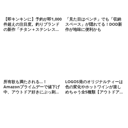
【即キンキンに】予約が即1,000
「見た目はベンチ」でも「収納
件超えの注目度。釣りブランド
スペース」が隠れてる！DOD新
の新作「チタン＋ステンレスの
作が地味に便利かも
保冷剤」が再販開始
所有欲も満たされる…！
LOGOS発のオリジナルティーは
Amazonプライムデーで値下げ
色の変化やホットワインが楽し
中、アウトドア好きにぶっ刺さ
めちゃう全5種類【アウトドアな
る「便利ガジェット」8選
暮らし】