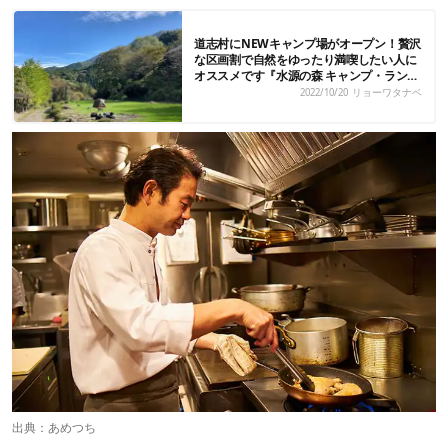
道志村にNEWキャンプ場がオープン！贅沢
な区画割で自然をゆったり満喫したい人に
オススメです『水源の森 キャンプ・ラン
ド』
2022/10/20
リョーワタナベ
出典：あめつち