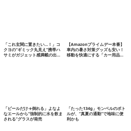
「これ玄関に置きたい…！」コ
【Amazonプライムデー本番】
クヨの“ギミック丸見え”携帯ハ
車内の暑さ対策グッズも安い！
サミがガジェット感満載の出来
移動を快適にする「カー用品」
栄え
12選
「ビールだけ→倒れる」よなよ
「たった134g」モンベルのボト
なエールから“強制的に水を飲ま
ルが、“真夏の通勤”で地味に便
される”グラスが発売
利かも