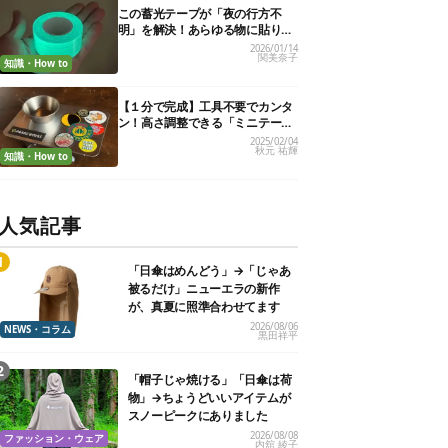
この蓄光テープが「夜の行方不
明」を解決！あらゆる物に貼りま
くり、効果を実証してみた
2026/01/14
関美奈子
知識・How to
【１分で完成】工具不要でカンタ
ン！高さ調整できる「ミニテーブ
ル」作ってみた。材料はまさか
2025/02/04
秋元 祐輝
の…
知識・How to
人気記事
「日傘はめんどう」→「じゃあ
被るだけ」ニューエラの新作
が、真夏に照準合わせてます
2026/08/06
NEWS・コラム
黒田祥平
「帽子じゃ焼ける」「日傘は荷
物」→ちょうどいいアイテムが
スノーピークにありました
2026/08/08
ファッション・ウェア
内舘 綾子