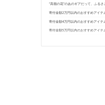
“高嶺の花”のあのギアだって、ふるさ
寄付金額2万円以内のおすすめアイテ
まずは自分の「寄付上限額」をチェッ
返礼品のおトク度は還元率をチェック
寄付金額4万円以内のおすすめアイテ
①本橋テープ「TOUGH HOOK 同色
②オウルテック「大容量モバイルバッテ
寄付金額5万円以内のおすすめアイテ
①ドベルグ × グリップスワニー「G-
③millio「鍛造フライパン20cm」
②スパイダルコ「ドラゴンフライ2」
寄付金額8万円以内のおすすめアイテ
①鎌倉天幕「チェア GL CHAIR / SAFA
③ファイヤーサイド「キンドリング
②ネイチャートーンズ「マルチスタンド
④CAMPOOPARTS＆gravity-eq
寄付金額10万円以内のおすすめアイ
①OchoCamp「CLAM HATCHET
②READYMADE PRODUCTS「WEE
寄付金額15万円以内のおすすめアイ
①MAAGZ「多次元型焚き火台RAPC
③ファイヤーサイド「コッパーオー
②ANCAM「組立式焚き火台FIRE WHI
アクティビティタイプの返礼品も！体
①SO9「バンライフシェルフ・天板
②ドベルグ×アイスランド「クーラーボ
高嶺の花ほど、急ぐべし！ふるさと納
①激流ラフティング体験ツアーご招待
②青木湖SUP半日ツアーペアチケッ
③道志村各施設で使用できる「道志村
④富士河口湖町アクティビティ・レジ
⑤宮古島市アクティビティ・レジャー