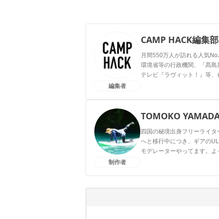
CAMP HACK編集部
月間550万人が訪れる人気No
環境省等の行政機関、「髙島屋」
テレビ『ラヴィット！』等、
編集者
CAMP HACK編集部のプ
TOMOKO YAMAD
四国の秘境出身フリーライタ
へと移行中につき、ギアのUL
モデレーターやってます。よってらっ
制作者
TOMOKO YAMADAのプ