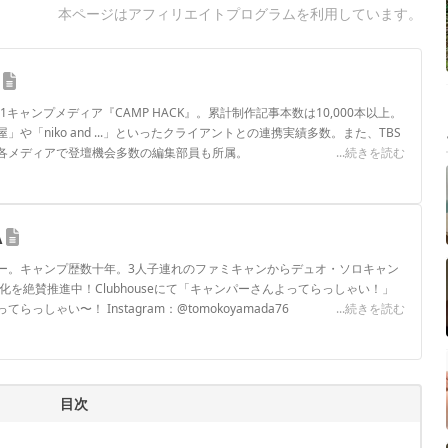
本ページはアフィリエイトプログラムを利用しています。
.1キャンプメディア『CAMP HACK』。累計制作記事本数は10,000本以上。
や「niko and ...」といったクライアントとの連携実績多数。また、TBS
各メディアで登壇機会多数の編集部員も所属。
...続きを読む
ロフィール
A
ー。キャンプ歴数十年。3人子連れのファミキャンからデュオ・ソロキャン
化を絶賛推進中！Clubhouseにて「キャンパーさんよってらっしゃい！」
しゃい〜！ Instagram：@tomokoyamada76
...続きを読む
ロフィール
目次