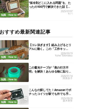
“保冷剤どこに入れる問題”を、た
ったの100円で解決できた話【超
簡単DIY】
2025/07/07
キバ
知識・How to
おすすめ最新関連記事
【コレ泳ぎます】組み上げるとリ
アルに動く。この「工作キッ
ト」、インテリアにもいいんです
2026/03/19
Yuhei Tokimatsu
知識・How to
この蓄光テープが「夜の行方不
明」を解決！あらゆる物に貼りま
くり、効果を実証してみた
2026/01/14
関美奈子
知識・How to
こんなの探してた！Amazonでポ
チったコイツが家でも外でも手放
せない相棒を作ってくれました
2025/09/30
森木香蛍
【私的神アイテム】
知識・How to