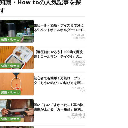
知識・How toの人気記事を探
す
缶ビール・酒瓶・アイスまで冷え
る!? ペットボトルホルダー×ロゴ
ス保冷剤が夏の最強コンビだった
2026/08/05
山畑 理絵
知識・How to
【遠征前にやろう】100均で魔改
造！コールマン「テイク6」の使
い勝手を“倍の倍”にする裏ワザ6連
2026/07/27
内舘 綾子
発
知識・How to
初心者でも簡単！万能ロープワー
ク「もやい結び」の結び方を画像
で解説
2025/03/25
キバ
知識・How to
置いておいてよかった…！車の快
適度が上がる「カー用品」便利グ
ッズ27選
2026/03/18
ヨシダ コウキ
知識・How to