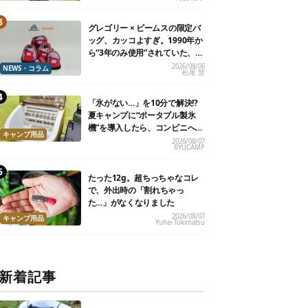
グレゴリー × ビームスの限定バ
ッグ、カッコよすぎ。1990年か
ら“3年のみ使用”されていた、紫
タグが復活
2026/08/06
NEWS・コラム
松尾 慧
「氷がない…」を10分で解決!?
夏キャンプに“ポータブル製氷
機”を導入したら、コンビニへ走
キャンプ用品
る必要がなくなった
2026/08/07
RYUCAMP
たった12g。超ちっちゃなコレ
で、外出時の「割れちゃっ
た…」がなくなりました
2026/08/07
キャンプ用品
Yuhei Tokimatsu
新着記事