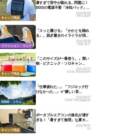
暑すぎて背中が蒸れる…問題に！
DODの電源不要「冷却パッド」を
試したら、夏の移動がラクになっ
2026/08/08
RYUCAMP
た
キャンプ用品
「スッと履ける」「かかとを踏め
る」。脱ぎ履きのイライラが消え
る快適“スニーカーサンダル”6選
2026/08/08
内舘 綾子
ファッション・ウェア
「このサイズが一番使う。」買い
物・ピクニック・ソロキャン
に“ちょうどいい”小型クーラーボ
2026/08/07
KOTA TAKAHASHI
ックス13選
キャンプ用品
「仕事疲れた…」「フジロック行
けなかった…」→“優しい音
楽”と“大きな自然”で治癒。まだ間
2026/08/07
CAMP HACK編集部
に合います。
NEWS・コラム
ポータブルエアコンの進化が凄す
ぎる！「暑すぎて無理」な夏キャ
ンプを激変させる最新5選
2026/08/07
eri
キャンプ用品