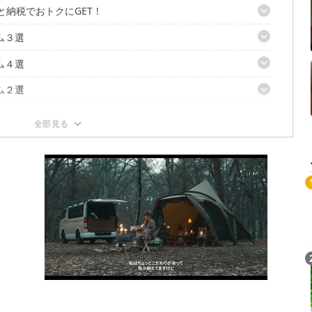
と納税でおトクにGET！
ム３選
クしよう
すべし
ム４選
2本セット」
リー搭載 LEDキャンピングランタン」
ム２選
1 レギュラータイプ」
ム３選
RI」
クラッカー」
 Ⅱ」
uipmentコラボ「ランタンハンガーロイド ウッド」
テム２選
（クラム ハチェット）」
KENDER SQUAREリフター付 ダッチオーブン」
テム２選
A 風防セット」
クポット」
RL M」
験型チケット５選
セット」
ックス 45QT」
税争奪戦に出遅れるな
券（半日/1名様）
ト
トラベル・ファンチケット」
ャー体験（アソビュー）ふるさと納税ギフト券
体験（アソビュー）ふるさと納税ギフト券