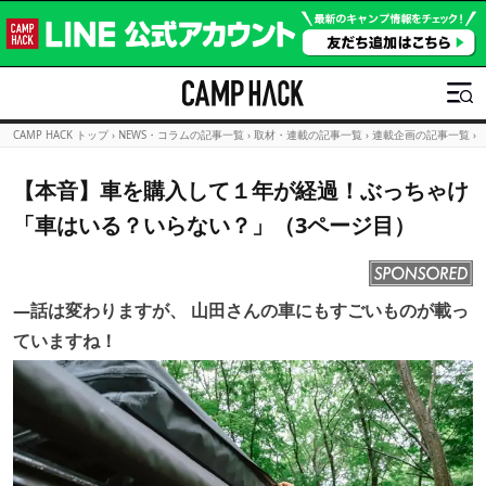
CAMP HACK トップ
›
NEWS・コラムの記事一覧
›
取材・連載の記事一覧
›
連載企画の記事一覧
›
【本音】車を購入して１年が経過！ぶっちゃけ
「車はいる？いらない？」（3ページ目）
―話は変わりますが、 山田さんの車にもすごいものが載っ
ていますね！