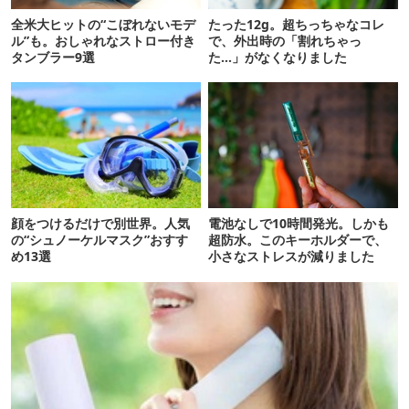
全米大ヒットの“こぼれないモデ
たった12g。超ちっちゃなコレ
ル”も。おしゃれなストロー付き
で、外出時の「割れちゃっ
タンブラー9選
た…」がなくなりました
顔をつけるだけで別世界。人気
電池なしで10時間発光。しかも
の“シュノーケルマスク”おすす
超防水。このキーホルダーで、
め13選
小さなストレスが減りました