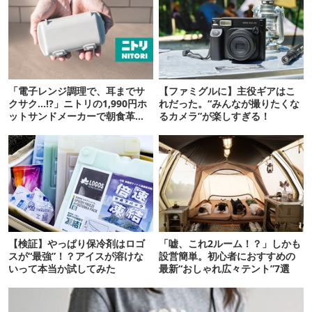
「電子レンジ調理で、耳までサ
【ファミグルに】主役ギアはこ
クサク…!?」ニトリの1,990円ホ
れだった。“みんなが撮りたくな
ットサンドメーカーで朝食革命
るカメラ”が楽しすぎる！
が起きた
【検証】やっぱり保冷剤はロゴ
「嘘、これ2ルーム！？」しかも
スが“最強”！？アイスが溶けな
設営簡単。初心者におすすめの
いって本当か試してみた
最新“おしゃれ広々テント”7選