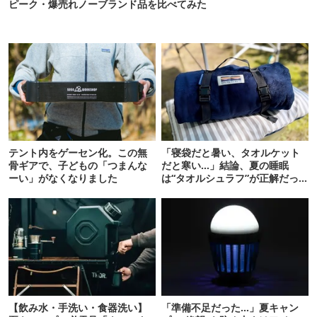
ピーク・爆売れノーブランド品を比べてみた
テント内をゲーセン化。この無
「寝袋だと暑い、タオルケット
骨ギアで、子どもの「つまんな
だと寒い…」結論、夏の睡眠
ーい」がなくなりました
は“タオルシュラフ”が正解だっ
た
【飲み水・手洗い・食器洗い】
「準備不足だった…」夏キャン