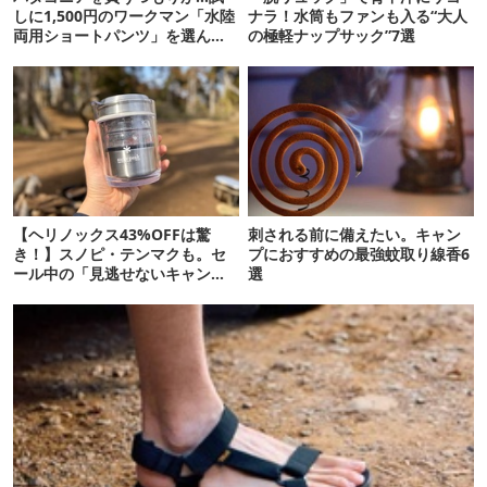
しに1,500円のワークマン「水陸
ナラ！水筒もファンも入る“大人
両用ショートパンツ」を選んだ
の極軽ナップサック”7選
ら大正解だった
【ヘリノックス43%OFFは驚
刺される前に備えたい。キャン
き！】スノピ・テンマクも。セ
プにおすすめの最強蚊取り線香6
ール中の「見逃せないキャンプ
選
道具」12選