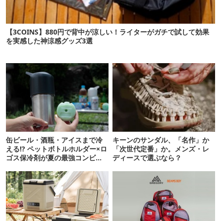
【3COINS】880円で背中が涼しい！ライターがガチで試して効果
を実感した神涼感グッズ3選
缶ビール・酒瓶・アイスまで冷
キーンのサンダル、「名作」か
える!? ペットボトルホルダー×ロ
「次世代定番」か。メンズ・レ
ゴス保冷剤が夏の最強コンビだ
ディースで選ぶなら？
った