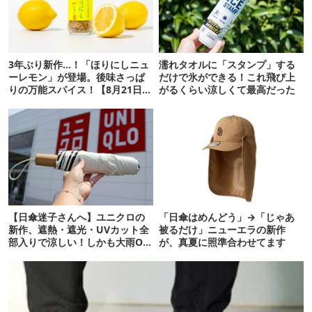
3年ぶり新作…！「ほりにしニュ
濡れタオルに「スタンプ」する
ーレモン」が登場。後味さっぱ
だけで氷ができる！これ飛び上
りの万能スパイス！【8月21日発
がるくらい涼しくて最高だった
売】
【日傘迷子さんへ】ユニクロの
「日傘はめんどう」→「じゃあ
新作、遮熱・遮光・UVカット全
被るだけ」ニューエラの新作
部入りで涼しい！しかも大雨OK
が、真夏に照準合わせてます
でコスパ良すぎた