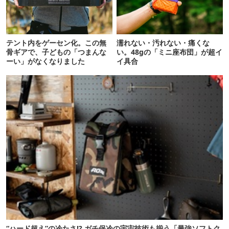
テント内をゲーセン化。この無
濡れない・汚れない・痛くな
骨ギアで、子どもの「つまんな
い。48gの「ミニ座布団」が超イ
ーい」がなくなりました
イ具合
“ハード超え”の冷たさ!? ガチ保冷の宇宙技術も揃う「最強ソフトク