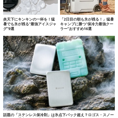
炎天下にキンキンの一杯を！猛
「2日目の朝も氷が残る！」猛暑
暑でも氷が残る“最強アイスジャ
キャンプに勝つ“保冷力最強クー
グ”9選
ラー”おすすめ16選
話題の「ステンレス保冷剤」は氷点下パック超え？ロゴス・スノー