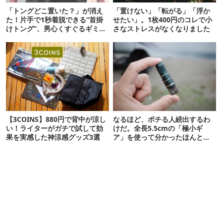
「トングどこ置いた？」が消え
「置けない」「転がる」「浮か
た！片手で1秒着脱できる“首掛
せたい」。1枚400円のコレで小
けトング”、男心くすぐるギミッ
さなストレスがなくなりました
クが最高だった
【3COINS】880円で背中が涼し
なるほど、ポチる人続出するわ
い！ライターがガチで試して効
けだ。全長5.5cmの「極小ギ
果を実感した神涼感グッズ3選
ア」を使って分かったほんとの
魅力