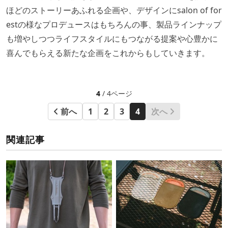
ほどのストーリーあふれる企画や、デザインに
salon of for
estの様なプロデュースはもちろんの事、
製品ラインナップ
も増やしつつライフスタイルにもつながる提案や心豊かに
喜んでもらえる新たな企画をこれからもしていきます。
4
/ 4ページ
前へ
1
2
3
4
次へ
関連記事