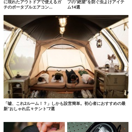
に現れたアウトドアで使えるガ
プの“絶望”を防ぐ虫よけアイテ
チのポータブルエアコン
ム14選
「Suzune」最速レビュー
「嘘、これ2ルーム！？」しかも設営簡単。初心者におすすめの最
新“おしゃれ広々テント”7選