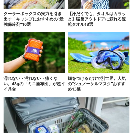
クーラーボックスの実力を引き
【汗だくでも、タオルはカラッ
出す！キャンプにおすすめの“最
と】猛暑アウトドアに頼れる速
強保冷剤”10選
乾タオル13選
濡れない・汚れない・痛くな
顔をつけるだけで別世界。人気
い。48gの「ミニ座布団」が超イ
の“シュノーケルマスク”おすす
イ具合
め13選