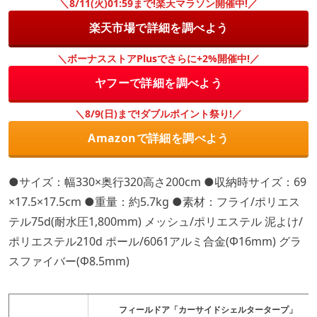
＼8/11(火)01:59まで!楽天マラソン開催中!／
楽天市場で詳細を調べよう
＼ボーナスストアPlusでさらに+2%開催中!／
ヤフーで詳細を調べよう
＼8/9(日)まで!ダブルポイント祭り!／
Amazonで詳細を調べよう
●サイズ：幅330×奥行320高さ200cm ●収納時サイズ：69
×17.5×17.5cm ●重量：約5.7kg ●素材：フライ/ポリエス
テル75d(耐水圧1,800mm) メッシュ/ポリエステル 泥よけ/
ポリエステル210d ポール/6061アルミ合金(Φ16mm) グラ
スファイバー(Φ8.5mm)
フィールドア「カーサイドシェルタータープ」