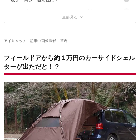
さっそく設営開始！
クルマの適正サイズは、少し超えても大丈夫でした
ogawa「カーサイドリビングDX-Ⅱ」と比較してみた
ファミリーにも余裕の居住スペース！
高さがあってタープ下の空間が広い！
格安カーサイドシェルターは、3シーズン用なら「買い」で
吸盤は？
しっかりランタンフックも確保
した！
ポールは？
内側はシルバーコーティングで紫外線をシャットアウト！
生地は？
モノは良さそうだけど、他社製品と比較するとどうなの？
アイキャッチ・記事中画像撮影：筆者
2つの違いからフィールドアを総合的に評価すると……？
フィールドアから約１万円のカーサイドシェル
ターが出ただと！？