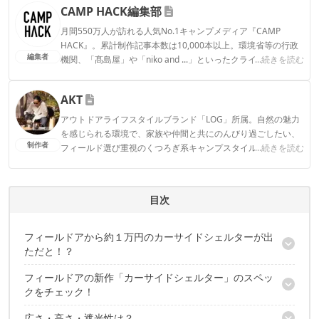
CAMP HACK編集部
月間550万人が訪れる人気No.1キャンプメディア『CAMP
HACK』。累計制作記事本数は10,000本以上。環境省等の行政
編集者
機関、「髙島屋」や「niko and ...」といったクライアントとの
...続きを読む
連携実績多数。また、TBSテレビ『ラヴィット！』等、各メデ
ィアで登壇機会多数の編集部員も所属。
AKT
CAMP HACK編集部のプロフィール
アウトドアライフスタイルブランド「LOG」所属。自然の魅力
を感じられる環境で、家族や仲間と共にのんびり過ごしたい、
制作者
フィールド選び重視のくつろぎ系キャンプスタイル。のんびり
...続きを読む
過ごすはずが、いつしか撮影や執筆に追われてキャンプが忙し
なくなってしまった本末転倒キャンパー。Life over ground!
AKTのプロフィール
目次
フィールドアから約１万円のカーサイドシェルターが出
ただと！？
フィールドアの新作「カーサイドシェルター」のスペッ
お値段なんと9,900円……！
クをチェック！
広さ・高さ・遮光性は？