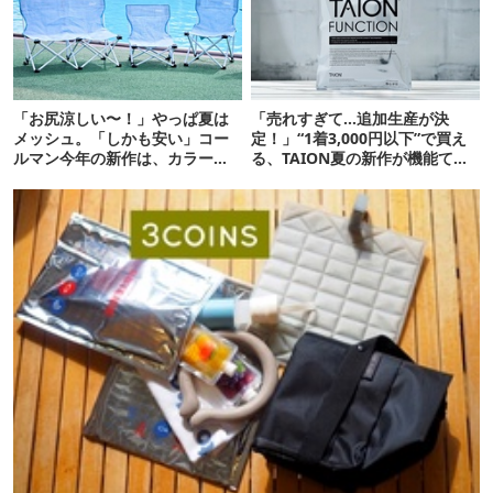
「お尻涼しい〜！」やっぱ夏は
「売れすぎて…追加生産が決
メッシュ。「しかも安い」コー
定！」“1着3,000円以下”で買え
ルマン今年の新作は、カラーも
る、TAION夏の新作が機能てん
さわやかです
こ盛りです