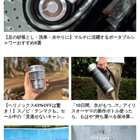
【足の砂落とし・洗車・水やりに】マルチに活躍するポータブルシ
ャワーおすすめ8選
【ヘリノックス43%OFFは驚
「10日間、氷がもつ…?!」アイリ
き！】スノピ・テンマクも。セ
スオーヤマの新作ボトル使った
ール中の「見逃せないキャンプ
ら、もはや“持ち運べる保冷庫
道具」12選
級”で震えた