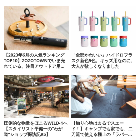
【2023年6月の人気ランキング
「全部かわいい」ハイドロフラ
TOP10】ZOZOTOWNでいま売
スク新色5色。キッズ用なのに、
れている、注目アウトドア用品
大人が欲しくなりました
とは？
圧倒的な物量をほこるWILD-1へ
【触り心地はまるでスエー
【スタイリスト平健一の“わが
ド！】キャンプでも家でも、二
道”ショップ探訪記#5】
刀流で使える極上の「ラバーマ
ット」がANOBAから新発売