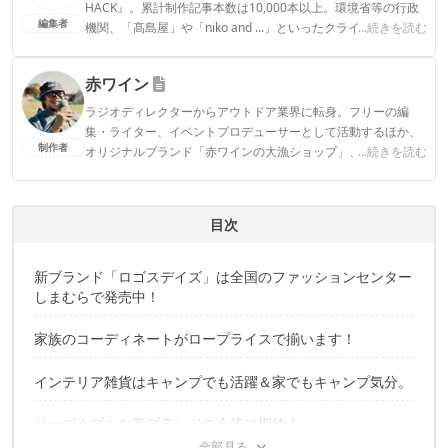
HACK』。累計制作記事本数は10,000本以上。環境省等の行政
編集者
機関、「髙島屋」や「niko and ...」といったクライアントとの
...続きを読む
連携実績多数。また、TBSテレビ『ラヴィット！』等、各メデ
ィアで登壇機会多数の編集部員も所属。
赤ワイン
CAMP HACK編集部のプロフィール
ラジオディレクターからアウトドア業界に転身。フリーの編
集・ライター、イベントプロデューサーとして活動するほか、
制作者
オリジナルブランド「赤ワインの大漁ショップ」、「Good
...続きを読む
Idea Coffee」も手掛ける。お酒とコーヒーに関するギアに目が
ない。最近のお気に入りはスターウェアーズのポリカーボネー
ト製ロックグラス。
目次
赤ワインのプロフィール
新ブランド「ロゴスデイズ」は全国のファッションセンター
しまむらで発売中！
家族のコーディネートがロープライスで揃います！
インテリア雑貨はキャンプでも活躍＆家でもキャンプ気分。
リーズナブルな新ブランドの今後に期待！