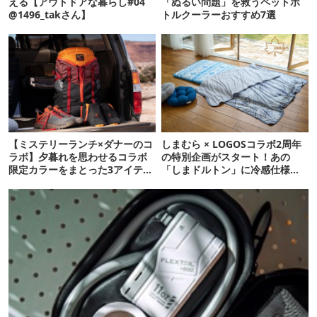
える【アウトドアな暮らし#04
「ぬるい問題」を救うペットボ
@1496_takさん】
トルクーラーおすすめ7選
【ミステリーランチ×ダナーのコ
しまむら × LOGOSコラボ2周年
ラボ】夕暮れを思わせるコラボ
の特別企画がスタート！あの
限定カラーをまとった3アイテム
「しまドルトン」に冷感仕様の
がお目見え！
最新作も！