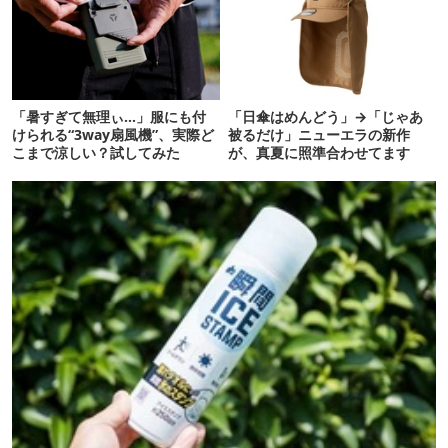
「暑すぎて無理ぃ…」服にも付
「日傘はめんどう」→「じゃあ
けられる“3way扇風機”、実際ど
被るだけ」ニューエラの新作
こまで涼しい？試してみた
が、真夏に照準合わせてます