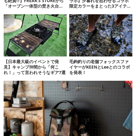
も絶賛!?】FREAK’S STOREから
ラボ】夕暮れを思わせるコラボ
「オーブン一体型の焚き火台」
限定カラーをまとった3アイテム
などギア2型が登場！
がお目見え！
【日本最大級のイベントで発
毛鉤釣りの老舗フォックスファ
見】キャンプ仲間から「何こ
イヤーがKEENとLeeとのコラボ
れ！」って言われそうなギア7選
を発表！