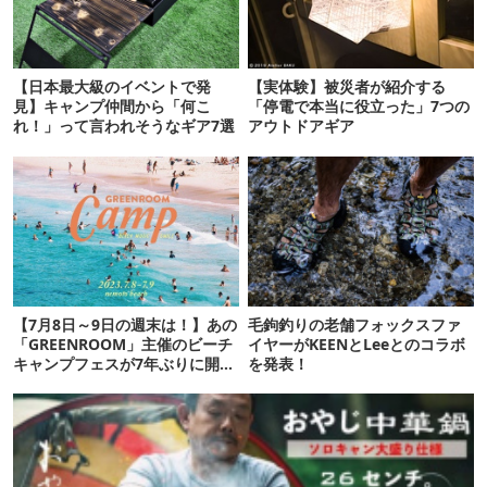
【日本最大級のイベントで発
【実体験】被災者が紹介する
見】キャンプ仲間から「何こ
「停電で本当に役立った」7つの
れ！」って言われそうなギア7選
アウトドアギア
【7月8日～9日の週末は！】あの
毛鉤釣りの老舗フォックスファ
「GREENROOM」主催のビーチ
イヤーがKEENとLeeとのコラボ
キャンプフェスが7年ぶりに開
を発表！
催！