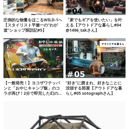
圧倒的な物量をほこるWILD-1へ
「家でもギアを使いたい」を叶
【スタイリスト平健一の“わが
える【アウトドアな暮らし#04
道”ショップ探訪記#5】
@1496_takさん】
【一般発売！】ヨコザワテッパ
“好き”に囲まれ、好きなことに
ンと「おやじキャンプ飯」のコ
没頭する部屋【アウトドアな暮
ラボ再び！2分で即完した幻の中
らし#05 sotographさん】
華鍋が待望のサイズアップ【ア
ウトドアな暮らし】