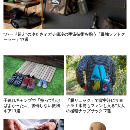
“ハード超え”の冷たさ!? ガチ保冷の宇宙技術も揃う「最強ソフトク
ーラー」17選
子連れキャンプで「持って行け
「脱リュック」で背中汗にサヨ
ばよかった…」後悔しない便利
ナラ！水筒もファンも入る“大人
ギア13選
の極軽ナップサック”7選