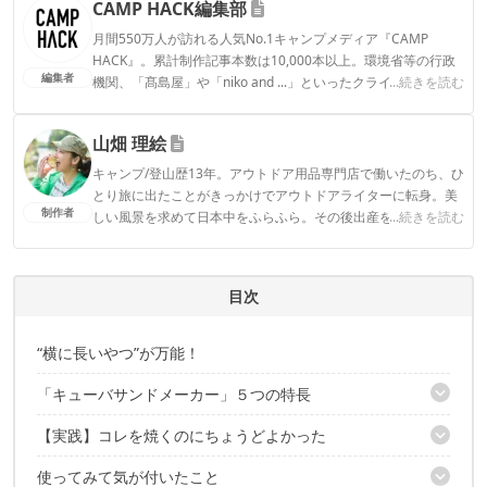
CAMP HACK編集部
月間550万人が訪れる人気No.1キャンプメディア『CAMP
HACK』。累計制作記事本数は10,000本以上。環境省等の行政
編集者
機関、「髙島屋」や「niko and ...」といったクライアントとの
...続きを読む
連携実績多数。また、TBSテレビ『ラヴィット！』等、各メデ
ィアで登壇機会多数の編集部員も所属。
山畑 理絵
CAMP HACK編集部のプロフィール
キャンプ/登山歴13年。アウトドア用品専門店で働いたのち、ひ
とり旅に出たことがきっかけでアウトドアライターに転身。美
制作者
しい風景を求めて日本中をふらふら。その後出産を機にデュオ
...続きを読む
キャンプからファミキャンに移行。安全で、ストレスフリー
で、おしゃれで…という欲張りな願望を叶えるべく、キャンプ
ギアをアプデ中。1児の母。
目次
山畑 理絵のプロフィール
“横に長いやつ”が万能！
「キューバサンドメーカー」５つの特長
【実践】コレを焼くのにちょうどよかった
【１】“長方形”ならではの利点がある
【２】波型のプレート
使ってみて気が付いたこと
キューバサンドの作り方
【３】グリルパンとしても使える