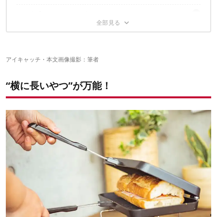
横長だからこそ焼きやすい食材① 食パン2枚×2
【４】厚みがある
こんな人にオススメしたい
ひっくり返すときは油モレに注意
横長だからこそ焼きやすい食材② フランクフルト
【５】コスパがイイ
食パンの隅は圧着できない
横長だからこそ焼きやすい食材③ ステーキ＆焼き野菜
横長サイズ、こんなのもあります
中心部が焦げやすい
横長だからこそ焼きやすい食材④焼き魚
洗いやすさは、人によるかも？
アイキャッチ・本文画像撮影：筆者
“横に長いやつ”が万能！