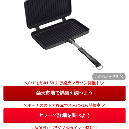
この商品を見る
＼8/11(火)01:59まで!楽天マラソン開催中!／
楽天市場で詳細を調べよう
＼ボーナスストアPlusでさらに+2%開催中!／
ヤフーで詳細を調べよう
＼8/9(日)まで!ダブルポイント祭り!／