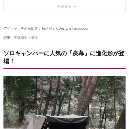
前室があることでデュオにも対応できそう
広々していて快適に過ごせる炎幕フロンティア
ULスタイルのソロキャンプには不向き
いろいろな張り方ができる
インナーテントも装着できる
素材はコットンで撥水加工済み
スカートにも一工夫あり
アイキャッチ画像出典：
Tent Mark Designs Facebook
記事中画像撮影：筆者
ソロキャンパーに人気の「炎幕」に進化形が登
場！