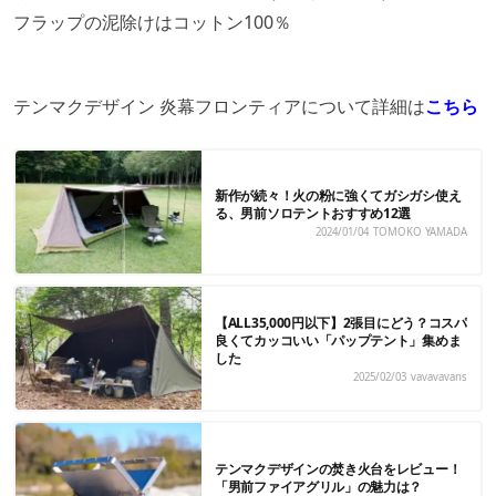
フラップの泥除けはコットン100％
テンマクデザイン 炎幕フロンティアについて詳細は
こちら
新作が続々！火の粉に強くてガシガシ使え
る、男前ソロテントおすすめ12選
2024/01/04
TOMOKO YAMADA
【ALL35,000円以下】2張目にどう？コスパ
良くてカッコいい「パップテント」集めま
した
2025/02/03
vavavavans
テンマクデザインの焚き火台をレビュー！
「男前ファイアグリル」の魅力は？