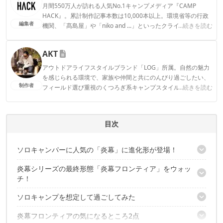
月間550万人が訪れる人気No.1キャンプメディア『CAMP
HACK』。累計制作記事本数は10,000本以上。環境省等の行政
編集者
機関、「髙島屋」や「niko and ...」といったクライアントとの
...続きを読む
連携実績多数。また、TBSテレビ『ラヴィット！』等、各メデ
ィアで登壇機会多数の編集部員も所属。
AKT
CAMP HACK編集部のプロフィール
アウトドアライフスタイルブランド「LOG」所属。自然の魅力
を感じられる環境で、家族や仲間と共にのんびり過ごしたい、
制作者
フィールド選び重視のくつろぎ系キャンプスタイル。のんびり
...続きを読む
過ごすはずが、いつしか撮影や執筆に追われてキャンプが忙し
なくなってしまった本末転倒キャンパー。Life over ground!
AKTのプロフィール
目次
ソロキャンパーに人気の「炎幕」に進化形が登場！
炎幕シリーズの最終形態「炎幕フロンティア」をウォッ
最新モデルの炎幕は、なんと「前室」付き！
チ！
ソロキャンプを想定して過ごしてみた
開封してセット内容をチェック
さっそく設営してみた
炎幕フロンティアの気になるところ2点
チェアにも座れる快適な高さ