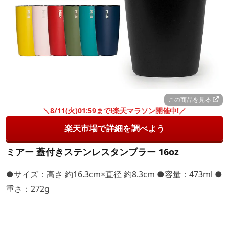
この商品を見る
＼8/11(火)01:59まで!楽天マラソン開催中!／
楽天市場で詳細を調べよう
ミアー 蓋付きステンレスタンブラー 16oz
●サイズ：高さ 約16.3cm×直径 約8.3cm ●容量：473ml ●
重さ：272g