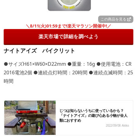
この商品を見る
＼8/11(火)01:59まで!楽天マラソン開催中!／
楽天市場で詳細を調べよう
ナイトアイズ バイクリット
●サイズH61×W60×D22mm ●重量：16g ●使用電池：CR
2016電池2個 ●連続点灯時間：20時間 ●連続点滅時間：25
時間
じつは知らないうちに使っているかも？
「ナイトアイズ」の遊び心ある小物が全人
類におすすめ
2022/09/08
Akiko