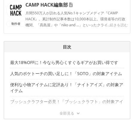
CAMP HACK編集部
月間550万人が訪れる人気No.1キャンプメディア『CAMP
HACK』。累計制作記事本数は10,000本以上。環境省等の行政
制作者
機関、「髙島屋」や「niko and ...」といったクライアントとの
...続きを読む
連携実績多数。また、TBSテレビ『ラヴィット！』等、各メデ
ィアで登壇機会多数の編集部員も所属。
CAMP HACK編集部のプロフィール
目次
最大18%OFFに！今なら男心くすぐるギアがお買い得です
人気のポケトーチの買い足しに！「SOTO」の対象アイテム
便利な小物アイテムに定評あり！「ナイトアイズ」の対象ア
イテム
ブッシュクラフター必見！「ブッシュクラフト」の対象アイ
テム
日常使いのエコバッグとしても人気！「グラナイトギア」の
対象アイテム