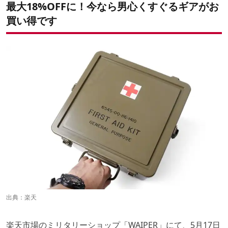
夏へ向けて準備を！「MiiR」の対象アイテム
最大18%OFFに！今なら男心くすぐるギアがお
買い得です
イケてる収納ボックスもあります
お買い物マラソンも開催中！
出典：
楽天
楽天市場のミリタリーショップ「WAIPER」にて、5月17日