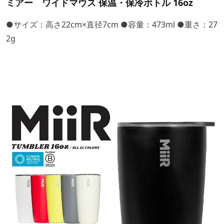
ミアー ワイドマウス 保温・保冷ボトル 16oz
●サイズ：高さ22cm×直径7cm ●容量：473ml ●重さ：27
2g