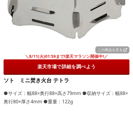
この商品を見る
＼8/11(火)01:59まで!楽天マラソン開催中!／
楽天市場で詳細を調べよう
ソト ミニ焚き火台 テトラ
●サイズ：幅88×奥行88×高さ79mm ●収納サイズ：幅88×
奥行80×厚さ4mm ●重量：122g