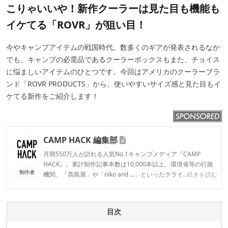
こりゃいいや！新作クーラーは見た目も機能も
イケてる「ROVR」が狙い目！
今やキャンプアイテムの戦国時代。数多くのギアが発表されるなか
でも、キャンプの必需品であるクーラーボックスもまた、チョイス
に悩ましいアイテムのひとつです。今回はアメリカのクーラーブラ
ンド「ROVR PRODUCTS」から、使いやすいサイズ感と見た目もイ
ケてる新作をご紹介します！
CAMP HACK 編集部
月間550万人が訪れる人気No.1キャンプメディア『CAMP
HACK』。累計制作記事本数は10,000本以上。環境省等の行政
制作者
機関、「髙島屋」や「niko and ...」といったクライアントとの
...続きを読む
連携実績多数。また、TBSテレビ『ラヴィット！』等、各メデ
ィアで登壇機会多数の編集部員も所属。
CAMP HACK 編集部のプロフィール
目次