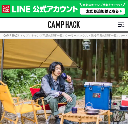
CAMP HACK トップ
›
キャンプ用品の記事一覧
›
クーラーボックス・保冷用具の記事一覧
›
ハード