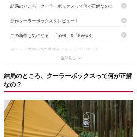
結局のところ、クーラーボックスって何が正解なの？
アメリカのクーラーブランド「ROVR PRODUCTS」
新作クーラーボックスをレビュー！
ポップなカラーリングがちょうど良いサイズの新作2種
この新作も気になる！「IceR」&「KeepR」
オプションパーツで広がる利便性！
保冷力も耐衝撃性もあるタフ仕様
ありそうでなかった氷キーパー「IceR」
ギミック満載のROVR新作でキャンプに行こう！
二刀流で使える「KeepR」
結局のところ、クーラーボックスって何が正解
なの？