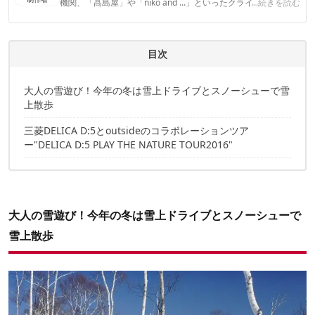
機関、「髙島屋」や「niko and ...」といったクライアントとの
...続きを読む
連携実績多数。また、TBSテレビ『ラヴィット！』等、各メデ
ィアで登壇機会多数の編集部員も所属。
CAMP HACK編集部のプロフィール
目次
大人の雪遊び！今年の冬は雪上ドライブとスノーシューで雪
上散歩
三菱DELICA D:5とoutsideのコラボレーションツア
ー"DELICA D:5 PLAY THE NATURE TOUR2016"
大人の雪遊び！今年の冬は雪上ドライブとスノーシューで
雪上散歩