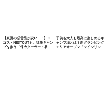
【真夏の必需品が安い…！】ロ
子供も大人も最高に楽しめるキ
ゴス・NESTOUTも。猛暑キャン
ャンプ場とは？新グランピング
プを救う「保冷クーラー・暑さ
エリアオープン「ツインリンク
対策ギア」12選
もてぎ」へ行こう！