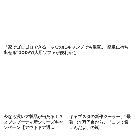
「家でゴロゴロできる」→なのにキャンプでも重宝。“簡単に持ち
出せる”DODの1人用ソファが便利かも
今なら激レア製品が当たる！？
キャプスタの新作クーラー、“最
ヌプシブーティ新シリーズキャ
強”で1万円台から。「コレで良
ンペーン【アウトドア通
いんだよ」の嵐
信.058】