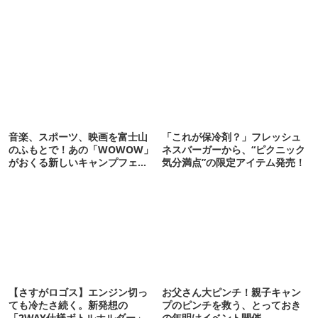
音楽、スポーツ、映画を富士山
「これが保冷剤？」フレッシュ
のふもとで！あの「WOWOW」
ネスバーガーから、“ピクニック
がおくる新しいキャンプフェス
気分満点”の限定アイテム発売！
が5月に開催決定！【アウトドア
通信.305】
【さすがロゴス】エンジン切っ
お父さん大ピンチ！親子キャン
ても冷たさ続く。新発想の
プのピンチを救う、とっておき
「2WAY仕様ボトルホルダー」が
の年明けイベント開催