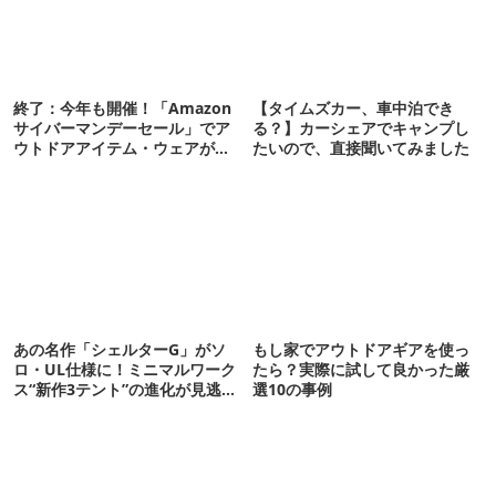
終了：今年も開催！「Amazon
【タイムズカー、車中泊でき
サイバーマンデーセール」でア
る？】カーシェアでキャンプし
ウトドアアイテム・ウェアが爆
たいので、直接聞いてみました
安放出中！
あの名作「シェルターG」がソ
もし家でアウトドアギアを使っ
ロ・UL仕様に！ミニマルワーク
たら？実際に試して良かった厳
ス“新作3テント”の進化が見逃せ
選10の事例
ない