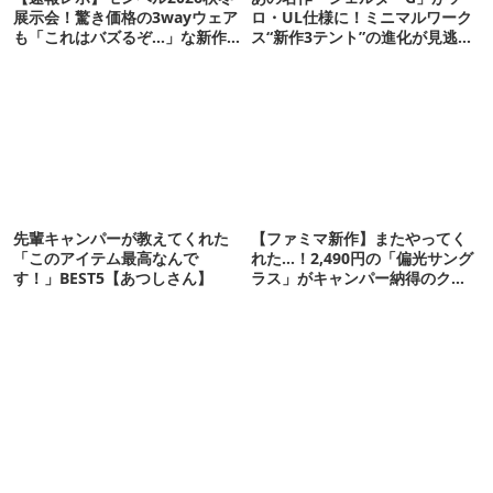
展示会！驚き価格の3wayウェア
ロ・UL仕様に！ミニマルワーク
も「これはバズるぞ…」な新作
ス“新作3テント”の進化が見逃せ
10選
ない
先輩キャンパーが教えてくれた
【ファミマ新作】またやってく
「このアイテム最高なんで
れた…！2,490円の「偏光サング
す！」BEST5【あつしさん】
ラス」がキャンパー納得のクオ
リティ