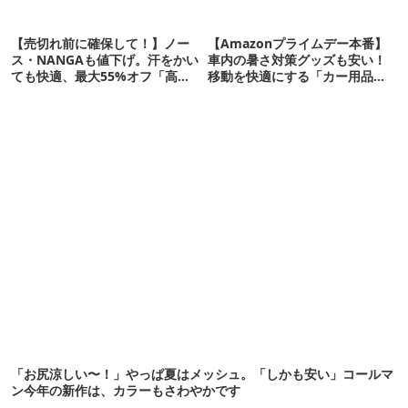
【売切れ前に確保して！】ノー
【Amazonプライムデー本番】
ス・NANGAも値下げ。汗をかい
車内の暑さ対策グッズも安い！
ても快適、最大55%オフ「高機
移動を快適にする「カー用品」
能ウェア」10選
12選
「お尻涼しい〜！」やっぱ夏はメッシュ。「しかも安い」コールマ
ン今年の新作は、カラーもさわやかです