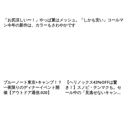
「お尻涼しい〜！」やっぱ夏はメッシュ。「しかも安い」コールマ
ン今年の新作は、カラーもさわやかです
ブルーノート東京×キャンプ！？
【ヘリノックス43%OFFは驚
一夜限りのディナーイベント開
き！】スノピ・テンマクも。セ
催【アウトドア通信.020】
ール中の「見逃せないキャンプ
道具」12選