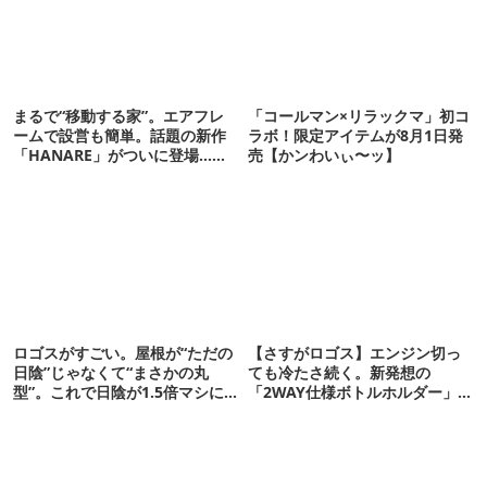
まるで“移動する家”。エアフレ
「コールマン×リラックマ」初コ
ームで設営も簡単。話題の新作
ラボ！限定アイテムが8月1日発
「HANARE」がついに登場…！
売【かンわいぃ〜ッ】
【07/24予約開始】
ロゴスがすごい。屋根が“ただの
【さすがロゴス】エンジン切っ
日陰”じゃなくて“まさかの丸
ても冷たさ続く。新発想の
型”。これで日陰が1.5倍マシに
「2WAY仕様ボトルホルダー」が
なる新作タープです
頼りになります