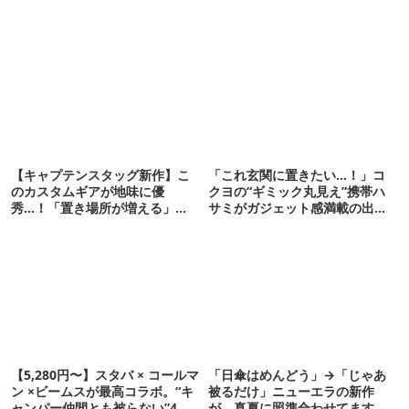
【キャプテンスタッグ新作】こ
「これ玄関に置きたい…！」コ
のカスタムギアが地味に優
クヨの“ギミック丸見え”携帯ハ
秀…！「置き場所が増える」
サミがガジェット感満載の出来
「荷物が落ちない」
栄え
【5,280円〜】スタバ × コールマ
「日傘はめんどう」→「じゃあ
ン ×ビームスが最高コラボ。“キ
被るだけ」ニューエラの新作
ャンパー仲間とも被らない”4ア
が、真夏に照準合わせてます