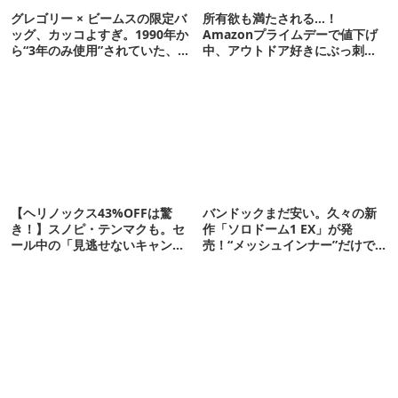
グレゴリー × ビームスの限定バ
所有欲も満たされる…！
ッグ、カッコよすぎ。1990年か
Amazonプライムデーで値下げ
ら“3年のみ使用”されていた、紫
中、アウトドア好きにぶっ刺さ
タグが復活
る「便利ガジェット」8選
【ヘリノックス43%OFFは驚
バンドックまだ安い。久々の新
き！】スノピ・テンマクも。セ
作「ソロドーム1 EX」が発
ール中の「見逃せないキャンプ
売！“メッシュインナー”だけで
道具」12選
も使えるよ【防災も◎】