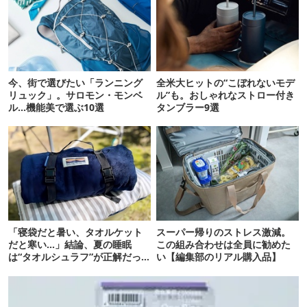
今、街で選びたい「ランニング
全米大ヒットの“こぼれないモデ
リュック」。サロモン・モンベ
ル”も。おしゃれなストロー付き
ル…機能美で選ぶ10選
タンブラー9選
「寝袋だと暑い、タオルケット
スーパー帰りのストレス激減。
だと寒い…」結論、夏の睡眠
この組み合わせは全員に勧めた
は“タオルシュラフ”が正解だっ
い【編集部のリアル購入品】
た