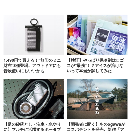
1,490円で買える！“無印のミニ
【検証】やっぱり保冷剤はロゴ
財布”3種登場。アウトドアにも
スが“最強”！？アイスが溶けな
普段使いにもいいかも
いって本当か試してみた
【足の砂落とし・洗車・水やり
【開発者に聞く】あのogawaが
に】マルチに活躍するポータブ
コスパテントを発売。新作「ア