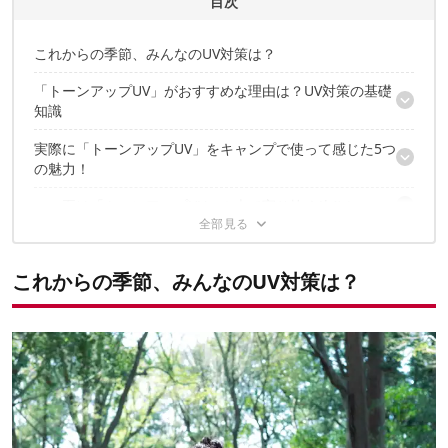
目次
これからの季節、みんなのUV対策は？
「トーンアップUV」がおすすめな理由は？UV対策の基礎
知識
実際に「トーンアップUV」をキャンプで使って感じた5つ
SPFだけでなく、PA値の高い日焼け止めを！
の魅力！
2~3時間ごとの塗り直しが必須！
この夏は「トーンアップUV」１本で守り抜く(*4)！
1. 最高レベルの紫外線防御力
2. 使い心地の良いテクスチャー
2本セットを30名様にプレゼント！
3. パパッと塗り直せる！
4. 石鹸オフで就寝前も手間なし！
これからの季節、みんなのUV対策は？
5. 忙しい朝もあっという間にメイク完了！