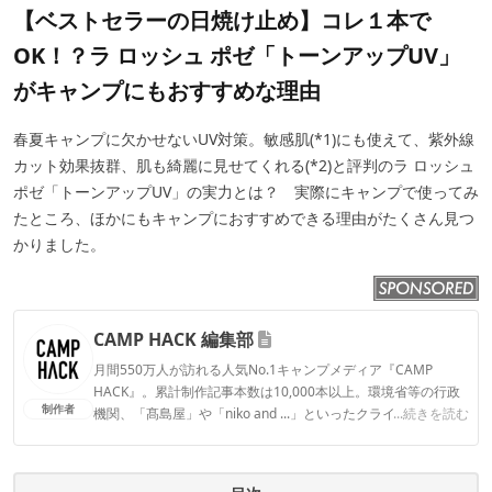
【ベストセラーの日焼け止め】コレ１本で
OK！？ラ ロッシュ ポゼ「トーンアップUV」
がキャンプにもおすすめな理由
春夏キャンプに欠かせないUV対策。敏感肌(*1)にも使えて、紫外線
カット効果抜群、肌も綺麗に見せてくれる(*2)と評判のラ ロッシュ
ポゼ「トーンアップUV」の実力とは？ 実際にキャンプで使ってみ
たところ、ほかにもキャンプにおすすめできる理由がたくさん見つ
かりました。
CAMP HACK 編集部
月間550万人が訪れる人気No.1キャンプメディア『CAMP
HACK』。累計制作記事本数は10,000本以上。環境省等の行政
制作者
機関、「髙島屋」や「niko and ...」といったクライアントとの
...続きを読む
連携実績多数。また、TBSテレビ『ラヴィット！』等、各メデ
ィアで登壇機会多数の編集部員も所属。
CAMP HACK 編集部のプロフィール