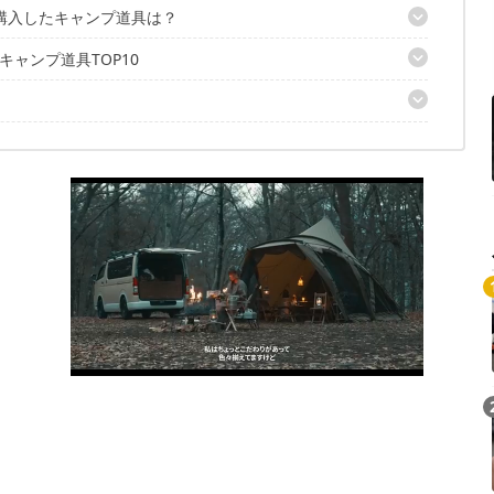
最も購入したキャンプ道具は？
ャンプ道具TOP10
くに売れたアイテムをランキングで紹介
ースガード
25
ー
ケツ
ザー
ブルⅡ
ル