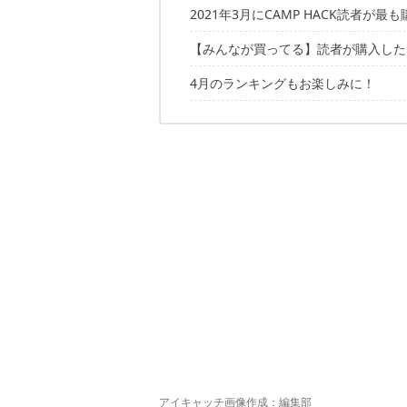
2021年3月にCAMP HACK読者が
【みんなが買ってる】読者が購入したキ
2021年3月に配信した記事から、と
4月のランキングもお楽しみに！
10位：クリスビースティック
9位：ホールアース 洗える抗菌 フェ
過去の読者購入ランキングはこちら！
8位：コールマン カーサイドテント/30
7位：ベルモント ホットサンドメーカ
6位：ネイチャーハイク 折りたたみバ
5位：モノラル ワイヤーフレームフェ
4位：尾上製作所 マルチファイアテー
3位：イシガキ産業 ヘルシー焼肉グリ
2位：ユニフレーム 山クッカー角型3
1位：DOD ハンペンインザスカイ
アイキャッチ画像作成：編集部