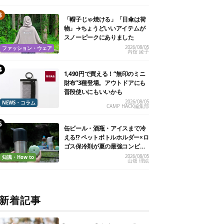
「帽子じゃ焼ける」「日傘は荷
物」→ちょうどいいアイテムが
スノーピークにありました
2026/08/05
ファッション・ウェア
内舘 綾子
1,490円で買える！“無印のミニ
財布”3種登場。アウトドアにも
普段使いにもいいかも
2026/08/05
NEWS・コラム
CAMP HACK編集部
缶ビール・酒瓶・アイスまで冷
える!? ペットボトルホルダー×ロ
ゴス保冷剤が夏の最強コンビだ
った
2026/08/05
知識・How to
山畑 理絵
新着記事