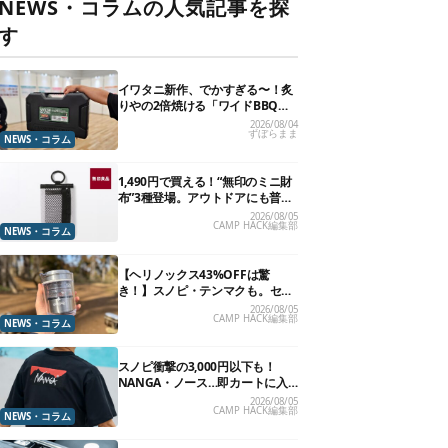
NEWS・コラムの人気記事を探
す
イワタニ新作、でかすぎる〜！炙
りやの2倍焼ける「ワイドBBQグ
リル」で“豪快焼肉”できるよ【再
2026/08/04
ずぼらまま
販開始】
NEWS・コラム
1,490円で買える！“無印のミニ財
布”3種登場。アウトドアにも普段
使いにもいいかも
2026/08/05
CAMP HACK編集部
NEWS・コラム
【ヘリノックス43%OFFは驚
き！】スノピ・テンマクも。セー
ル中の「見逃せないキャンプ道
2026/08/05
CAMP HACK編集部
具」12選
NEWS・コラム
スノピ衝撃の3,000円以下も！
NANGA・ノース…即カートに入
れたいアウトドアな「値下げ夏
2026/08/05
CAMP HACK編集部
服」13選
NEWS・コラム