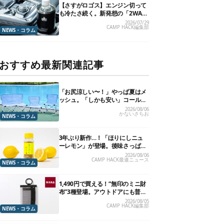
【さすがロゴス】エンジン切って
も冷たさ続く。新発想の「2WAY
仕様ボトルホルダー」が頼りにな
2026/07/29
CAMP HACK編集部
ります
NEWS・コラム
おすすめ最新関連記事
「お尻涼しい〜！」やっぱ夏はメ
ッシュ。「しかも安い」コールマ
ン今年の新作は、カラーもさわや
2026/08/06
かないさちお
かです
NEWS・コラム
3年ぶり新作…！「ほりにしニュ
ーレモン」が登場。後味さっぱり
の万能スパイス！【8月21日発
2026/08/06
CAMP HACK最速ニュース
売】
NEWS・コラム
1,490円で買える！“無印のミニ財
布”3種登場。アウトドアにも普段
使いにもいいかも
2026/08/05
CAMP HACK編集部
NEWS・コラム