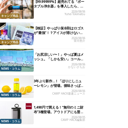
【99.99999%】超売れてる「ポー
タブル浄水器」を導入したら、防
災が明確に自分ごと化した
2026/08/06
Yuhei Tokimatsu
キャンプ用品
【検証】やっぱり保冷剤はロゴス
が“最強”！？アイスが溶けないっ
て本当か試してみた
2026/08/06
望月悠介
キャンプ用品
「お尻涼しい〜！」やっぱ夏はメ
ッシュ。「しかも安い」コールマ
ン今年の新作は、カラーもさわや
2026/08/06
かないさちお
かです
NEWS・コラム
3年ぶり新作…！「ほりにしニュ
ーレモン」が登場。後味さっぱり
の万能スパイス！【8月21日発
2026/08/06
CAMP HACK最速ニュース
売】
NEWS・コラム
1,490円で買える！“無印のミニ財
布”3種登場。アウトドアにも普段
使いにもいいかも
2026/08/05
CAMP HACK編集部
NEWS・コラム