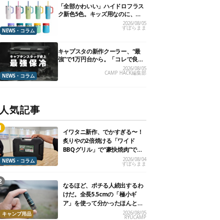
「全部かわいい」ハイドロフラス
ク新色5色。キッズ用なのに、大
人が欲しくなりました
2026/08/05
ずぼらまま
NEWS・コラム
キャプスタの新作クーラー、“最
強”で1万円台から。「コレで良い
んだよ」の嵐
2026/08/05
CAMP HACK編集部
NEWS・コラム
人気記事
イワタニ新作、でかすぎる〜！
炙りやの2倍焼ける「ワイド
BBQグリル」で“豪快焼肉”でき
るよ【再販開始】
2026/08/04
NEWS・コラム
ずぼらまま
なるほど、ポチる人続出するわ
けだ。全長5.5cmの「極小ギ
ア」を使って分かったほんとの
魅力
2026/08/05
キャンプ用品
RYUCAMP