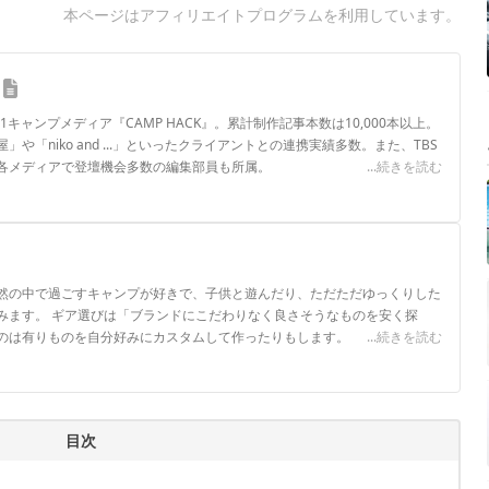
本ページはアフィリエイトプログラムを利用しています。
.1キャンプメディア『CAMP HACK』。累計制作記事本数は10,000本以上。
や「niko and ...」といったクライアントとの連携実績多数。また、TBS
各メディアで登壇機会多数の編集部員も所属。
...続きを読む
ロフィール
然の中で過ごすキャンプが好きで、子供と遊んだり、ただただゆっくりした
みます。 ギア選びは「ブランドにこだわりなく良さそうなものを安く探
のは有りものを自分好みにカスタムして作ったりもします。
...続きを読む
ル
目次