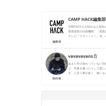
CAMP HACK編集部
月間550万人が訪れる人気No
環境省等の行政機関、「髙島屋」
テレビ『ラヴィット！』等、
編集者
CAMP HACK編集部のプ
vavavavans
あまり手の加わっていない自
り、写真を撮ったりして楽し
す」と言う事が多く、無いも
制作者
vavavavansのプロフィー