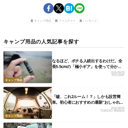
キャンプ用品
ファニチャー
ハンモック
キャンプ用品の人気記事を探す
なるほど、ポチる人続出するわけだ。全
長5.5cmの「極小ギア」を使って分かっ
たほんとの魅力
2026/08/05
RYUCAMP
キャンプ用品
「嘘、これ2ルーム！？」しかも設営簡
単。初心者におすすめの最新“おしゃれ
広々テント”7選
2026/08/05
TOMOKO YAMADA
キャンプ用品