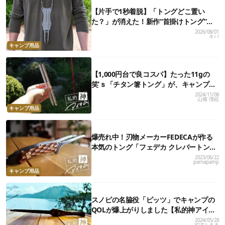
【片手で1秒着脱】「トングどこ置い
た？」が消えた！新作“首掛けトング”、
男心くすぐるギミックが最高だった
2026/08/01
キバ
キャンプ用品
【1,000円台で良コスパ】たった11gの
笑’ｓ「チタン箸トング」が、キャンプ飯
のストレスを解消してくれました
2024/11/08
山畑 理絵
キャンプ用品
爆売れ中！刃物メーカーFEDECAが作る
本気のトング「フェデカ クレバートン
グ」【私的神アイテム】
2023/06/22
pamapamp
キャンプ用品
スノピの名脇役「ピッツ」でキャンプの
QOLが爆上がりしました【私的神アイテ
ム】
2024/05/28
ずぼらまま