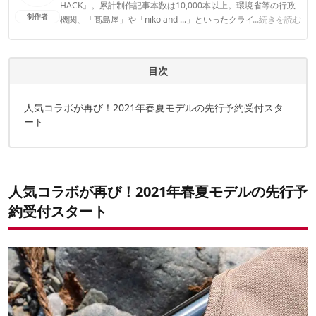
HACK』。累計制作記事本数は10,000本以上。環境省等の行政
制作者
機関、「髙島屋」や「niko and ...」といったクライアントとの
...続きを読む
連携実績多数。また、TBSテレビ『ラヴィット！』等、各メデ
ィアで登壇機会多数の編集部員も所属。
CAMP HACK編集部のプロフィール
目次
人気コラボが再び！2021年春夏モデルの先行予約受付スタ
ート
人気コラボが再び！2021年春夏モデルの先行予
約受付スタート