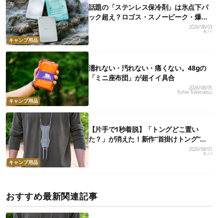
話題の「ステンレス保冷剤」は氷点下パ
ック超え？ロゴス・スノーピーク・爆売
れノーブランド品を比べてみた
2026/08/03
キバ
キャンプ用品
濡れない・汚れない・痛くない。48gの
「ミニ座布団」が超イイ具合
2026/08/05
Yuhei Tokimatsu
キャンプ用品
【片手で1秒着脱】「トングどこ置い
た？」が消えた！新作“首掛けトング”、
男心くすぐるギミックが最高だった
2026/08/01
キバ
キャンプ用品
おすすめ最新関連記事