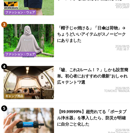
2026/08/05
RYUCAMP
ファッション・ウェア
「帽子じゃ焼ける」「日傘は荷物」→
ちょうどいいアイテムがスノーピーク
にありました
2026/08/05
内舘 綾子
ファッション・ウェア
「嘘、これ2ルーム！？」しかも設営簡
単。初心者におすすめの最新“おしゃれ
広々テント”7選
2026/08/05
TOMOKO YAMADA
キャンプ用品
【99.99999%】超売れてる「ポータブ
ル浄水器」を導入したら、防災が明確
に自分ごと化した
2026/08/06
Yuhei Tokimatsu