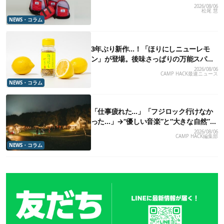
れていた、紫タグが復活
2026/08/06
松尾 慧
NEWS・コラム
3年ぶり新作…！「ほりにしニューレモ
ン」が登場。後味さっぱりの万能スパイ
ス！【8月21日発売】
2026/08/06
CAMP HACK最速ニュース
NEWS・コラム
「仕事疲れた…」「フジロック行けなか
った…」→“優しい音楽”と“大きな自然”で
治癒。まだ間に合います。
2026/08/06
CAMP HACK編集部
NEWS・コラム