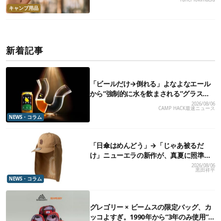
キャンプ用品
新着記事
「ビールだけ→倒れる」よなよなエール
から“強制的に水を飲まされる”グラスが
発売
2026/08/06
CAMP HACK最速ニュース
NEWS・コラム
「日傘はめんどう」→「じゃあ被るだ
け」ニューエラの新作が、真夏に照準合
わせてます
2026/08/06
黒田祥平
NEWS・コラム
グレゴリー × ビームスの限定バッグ、カ
ッコよすぎ。1990年から“3年のみ使用”さ