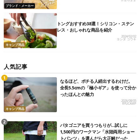
ブランド・メーカー
トングおすすめ38選！シリコン・ステン
レス・おしゃれな商品を紹介
2024/02/02
ヨシダ コウキ
キャンプ用品
人気記事
なるほど、ポチる人続出するわけだ。
全長5.5cmの「極小ギア」を使って分か
ったほんとの魅力
2026/08/05
RYUCAMP
キャンプ用品
パタゴニアを買うつもりが…試しに
1,500円のワークマン「水陸両用ショー
トパンツ」を選んだら大正解だった