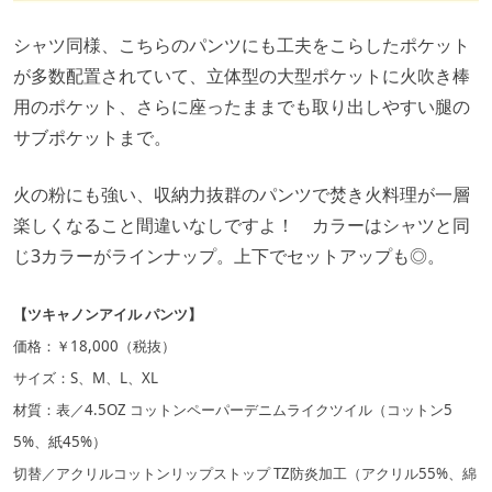
シャツ同様、こちらのパンツにも工夫をこらしたポケット
が多数配置されていて、立体型の大型ポケットに火吹き棒
用のポケット、さらに座ったままでも取り出しやすい腿の
サブポケットまで。
火の粉にも強い、収納力抜群のパンツで焚き火料理が一層
楽しくなること間違いなしですよ！ カラーはシャツと同
じ3カラーがラインナップ。上下でセットアップも◎。
【ツキャノンアイル パンツ】
価格：￥18,000（税抜）
サイズ：S、M、L、XL
材質：表／4.5OZ コットンペーパーデニムライクツイル（コットン5
5%、紙45%）
切替／アクリルコットンリップストップ TZ防炎加工（アクリル55%、綿