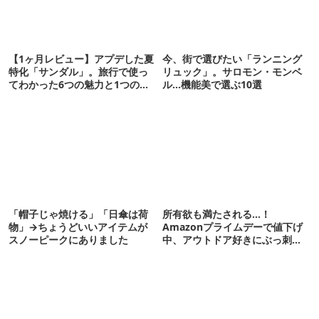
【1ヶ月レビュー】アプデした夏
今、街で選びたい「ランニング
特化「サンダル」。旅行で使っ
リュック」。サロモン・モンベ
てわかった6つの魅力と1つの注
ル…機能美で選ぶ10選
意点
「帽子じゃ焼ける」「日傘は荷
所有欲も満たされる…！
物」→ちょうどいいアイテムが
Amazonプライムデーで値下げ
スノーピークにありました
中、アウトドア好きにぶっ刺さ
る「便利ガジェット」8選