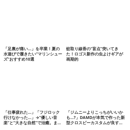
「足裏が痛い…」を卒業！夏の
蚊取り線香の“盲点”突いてき
水遊びで履きたい“マリンシュー
た！ロゴス新作の虫よけギアが
ズ”おすすめ10選
画期的
「仕事疲れた…」「フジロック
「ジムニーよりこっちがいいか
行けなかった…」→“優しい音
も…?」DAMDが本気で作った新
楽”と“大きな自然”で治癒。まだ
型クロスビーカスタムが良すぎ
間に合います。
るぞ！