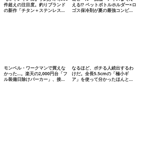
件超えの注目度。釣りブランド
える!? ペットボトルホルダー×ロ
の新作「チタン＋ステンレスの
ゴス保冷剤が夏の最強コンビだ
保冷剤」が再販開始
った
モンベル・ワークマンで買えな
なるほど、ポチる人続出するわ
かった…。楽天の2,000円台「フ
けだ。全長5.5cmの「極小ギ
ル装備日除けパーカー」、接触
ア」を使って分かったほんとの
冷感が想像以上だった
魅力