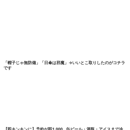
「帽子じゃ無防備」「日傘は邪魔」→いいとこ取りしたのがコチラ
です
【即キンキンに】予約が即1,000
缶ビール・酒瓶・アイスまで冷