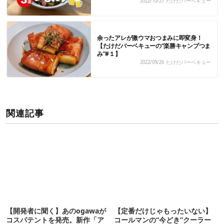
2022/10/27
たけだバーベキュー
余ったアレが激ウマおつまみに即変身！
【たけだバーベキューの“楽勝キャンプつま
み”#１】
2022/09/26
たけだバーベキュー
関連記事
【開発者に聞く】あのogawaが
【定番だけじゃもったいない】
コスパテントを発売。新作「ア
コールマンの“今どき”クーラー