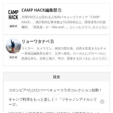
CAMP HACK編集部
月間550万人が訪れる人気No.1キャンプメディア『CAMP
HACK』。累計制作記事本数は10,000本以上。環境省等の行政
編集者
機関、「髙島屋」や「niko and ...」といったクライアントとの
...続きを読む
連携実績多数。また、TBSテレビ『ラヴィット！』等、各メデ
ィアで登壇機会多数の編集部員も所属。
リョーワタナベ
CAMP HACK編集部のプロフィール
ライター、カメラマン。神奈川県出身。自然＆音楽＆カルチャ
ー系雑誌編集部を経て、九州へ移住。ローカルにグローバルに
制作者
意識を持ち、自然と遊び、学び、思索する日々をおくる。
...続きを読む
リョーワタナベのプロフィール
目次
コロンビア×たけだバーベキューコラボコレクション始動！
キャンプ料理をもっと楽しく！「ツキャノンアイルシリ
ーズ」