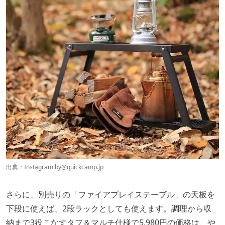
出典：Instagram by
@quickcamp.jp
さらに、別売りの「ファイアプレイステーブル」の天板を
下段に使えば、2段ラックとしても使えます。調理から収
納まで3役こなすタフ＆マルチ仕様で5,980円の価格は、や