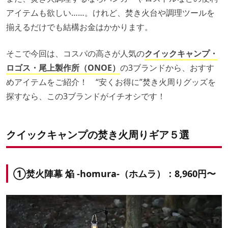
アイテムも欲しい……。けれど、焚き火台や調理ツールを
揃えるだけでも結構お金はかかります。
そこで今回は、コスパの高さが人気の
クイックキャンプ・
ロゴス・尾上製作所（ONOE）
の3ブランドから、おすす
めアイテムをご紹介！ “安くお得に”焚き火周りグッズを
探すなら、この3ブランドがイチオシです！
クイックキャンプの焚き火周りギア５選
①焚火陣幕 焔 -homura-（ホムラ）：
8,960円
〜