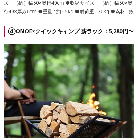
ズ：（約）幅50×奥行40cm ●収納サイズ：（約）幅50×奥
行43×厚み6cm ●重量 : 約3.5kg ●耐荷重 : 20kg ●素材 : 鉄
④ONOE×クイックキャンプ 薪ラック：5,280円〜