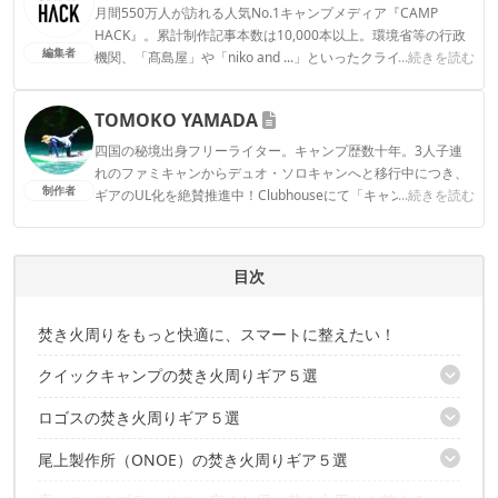
月間550万人が訪れる人気No.1キャンプメディア『CAMP
HACK』。累計制作記事本数は10,000本以上。環境省等の行政
編集者
機関、「髙島屋」や「niko and ...」といったクライアントとの
...続きを読む
連携実績多数。また、TBSテレビ『ラヴィット！』等、各メデ
ィアで登壇機会多数の編集部員も所属。
TOMOKO YAMADA
CAMP HACK編集部のプロフィール
四国の秘境出身フリーライター。キャンプ歴数十年。3人子連
れのファミキャンからデュオ・ソロキャンへと移行中につき、
制作者
ギアのUL化を絶賛推進中！Clubhouseにて「キャンパーさんよ
...続きを読む
ってらっしゃい！」モデレーターやってます。よってらっしゃ
い〜！ Instagram：@tomokoyamada76
TOMOKO YAMADAのプロフィール
目次
焚き火周りをもっと快適に、スマートに整えたい！
クイックキャンプの焚き火周りギア５選
ロゴスの焚き火周りギア５選
①焚火陣幕 焔 -homura-（ホムラ）：8,960円〜
②ONOE×クイックキャンプ「ファイアスタンド」：5,980円
尾上製作所（ONOE）の焚き火周りギア５選
①アイアン2WAYトライポッド：3,900円
③ONOE×クイックキャンプ「アイアンメッシュテーブル」：
②たき火台 耐火・断熱シート（80×80cm）：5,390円
4,800円