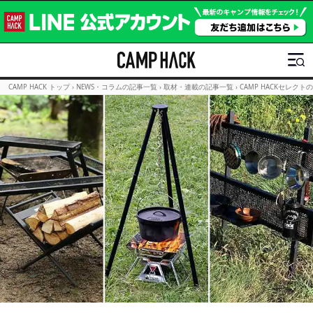
CAMP HACK トップ
›
NEWS・コラムの記事一覧
›
取材・連載の記事一覧
›
CAMP HACKセレクト