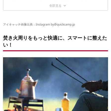
高コスパ３ブランドで、安くお得に焚き火周りを整えるべ
①パンチングサイドテーブル：4,400円
③アイアンたき火テーブル：5,940円
④ONOE×クイックキャンプ 薪ラック：5,280円〜
し！
②マルチハンガー：7,920円
④TAKIBI de JINMAKU-BA：10,890円
⑤ONOE×クイックキャンプ「ファイアプレイステーブル」：
③マルチスタンドplus：4,070円
⑤薪ラックテーブル：6,820円
11,400円
④マルチファイアテーブルⅡ：9,900円
⑤マルチファイアテーブル用サイドボードパーツ：3,080円
アイキャッチ画像出典：Instagram by
@quickcamp.jp
焚き火周りをもっと快適に、スマートに整えた
い！