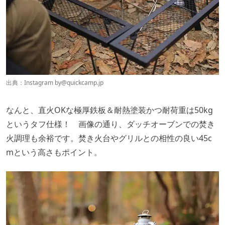
出典：Instagram by
@quickcamp.jp
なんと、直火OKな極厚鉄板＆耐熱塗装かつ耐荷重は50kg
というタフ仕様！ 画像の通り、ダッチオーブンでの焚き
火調理も余裕です。焚き火台やグリルとの相性の良い45c
mという高さもポイント。