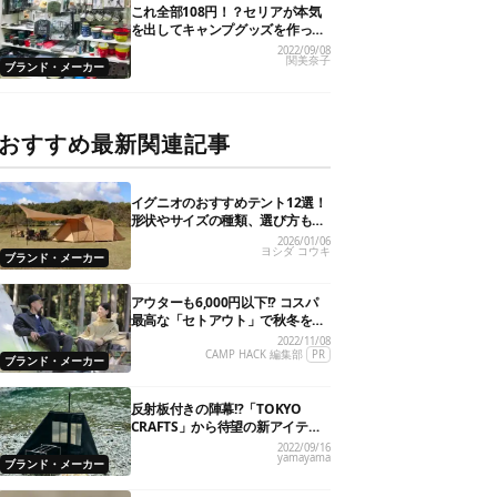
これ全部108円！？セリアが本気
を出してキャンプグッズを作った
ら凄いことに…！
2022/09/08
関美奈子
ブランド・メーカー
おすすめ最新関連記事
イグニオのおすすめテント12選！
形状やサイズの種類、選び方も解
説
2026/01/06
ヨシダ コウキ
ブランド・メーカー
アウターも6,000円以下!? コスパ
最高な「セトアウト」で秋冬をオ
シャレで快適に！
2022/11/08
CAMP HACK 編集部
PR
ブランド・メーカー
反射板付きの陣幕!?「TOKYO
CRAFTS」から待望の新アイテム4
型が一挙揃い踏み！
2022/09/16
yamayama
ブランド・メーカー