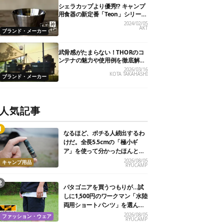
シェラカップより優秀!? キャンプ
用食器の新定番「Teon」シリーズ
【私的神アイテム】
2024/02/05
AKT
ブランド・メーカー
武骨感がたまらない！THORのコ
ンテナの魅力や使用例を徹底解
剖！
2026/03/16
KOTA TAKAHASHI
ブランド・メーカー
人気記事
なるほど、ポチる人続出するわ
けだ。全長5.5cmの「極小ギ
ア」を使って分かったほんとの
魅力
2026/08/05
キャンプ用品
RYUCAMP
パタゴニアを買うつもりが…試
しに1,500円のワークマン「水陸
両用ショートパンツ」を選んだ
ら大正解だった
2026/08/05
ファッション・ウェア
RYUCAMP