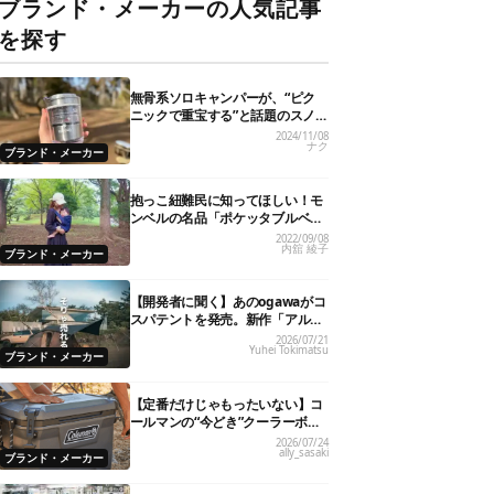
ブランド・メーカーの人気記事
を探す
無骨系ソロキャンパーが、“ピク
ニックで重宝する”と話題のスノ
ーピーク「サヨウ」を使ってみた
2024/11/08
ナク
ら…
ブランド・メーカー
抱っこ紐難民に知ってほしい！モ
ンベルの名品「ポケッタブルベビ
ーキャリア」が全パパママにおす
2022/09/08
内舘 綾子
すめの理由
ブランド・メーカー
【開発者に聞く】あのogawaがコ
スパテントを発売。新作「アルテ
ミス」が即完売したワケ
2026/07/21
Yuhei Tokimatsu
ブランド・メーカー
【定番だけじゃもったいない】コ
ールマンの“今どき”クーラーボッ
クス7選！
2026/07/24
ally_sasaki
ブランド・メーカー