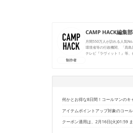
CAMP HACK編集部
月間550万人が訪れる人気No
環境省等の行政機関、「髙島屋」
テレビ『ラヴィット！』等、
制作者
CAMP HACK編集部のプ
何かとお得な8日間！コールマンのキ
アイテムポイントアップ対象のコール
さらに最大44倍のポイント還元！お
クーポン適用は、2月16日(火)01:59 
アイテムポイントアップ9倍対象アイ
アイテムポイントアップ4倍対象アイ