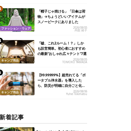
「帽子じゃ焼ける」「日傘は荷
物」→ちょうどいいアイテムが
スノーピークにありました
2026/08/05
ファッション・ウェア
内舘 綾子
「嘘、これ2ルーム！？」しか
も設営簡単。初心者におすすめ
の最新“おしゃれ広々テント”7選
2026/08/05
キャンプ用品
TOMOKO YAMADA
【99.99999%】超売れてる「ポ
ータブル浄水器」を導入した
ら、防災が明確に自分ごと化し
た
2026/08/06
キャンプ用品
Yuhei Tokimatsu
新着記事