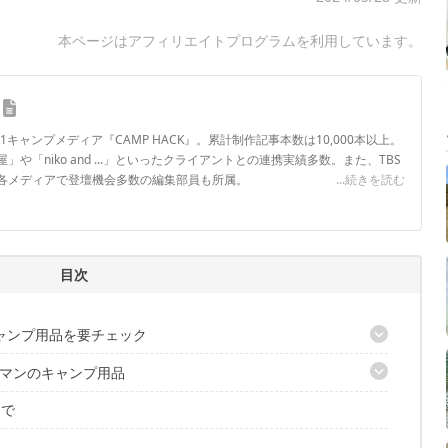
本ページはアフィリエイトプログラムを利用しています。
.1キャンプメディア『CAMP HACK』。累計制作記事本数は10,000本以上。
や「niko and ...」といったクライアントとの連携実績多数。また、TBS
各メディアで登壇機会多数の編集部員も所属。
...続きを読む
ロフィール
目次
ャンプ用品を要チェック
マンのキャンプ用品
買い物マラソンも開催中
まで
テム
テム