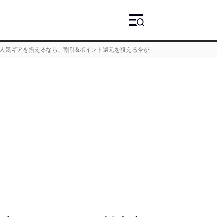
の人気ギアを揃えるなら、割引&ポイント還元を狙える今がチャンス！