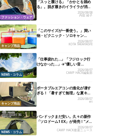
「スッと履ける」「かかとを踏め
る」。脱ぎ履きのイライラが消え
る快適“スニーカーサンダル”6選
2026/08/08
内舘 綾子
ファッション・ウェア
「このサイズが一番使う。」買い
物・ピクニック・ソロキャン
に“ちょうどいい”小型クーラーボ
2026/08/07
KOTA TAKAHASHI
ックス13選
キャンプ用品
「仕事疲れた…」「フジロック行
けなかった…」→“優しい音
楽”と“大きな自然”で治癒。まだ間
2026/08/07
CAMP HACK編集部
に合います。
NEWS・コラム
ポータブルエアコンの進化が凄す
ぎる！「暑すぎて無理」な夏キャ
ンプを激変させる最新5選
2026/08/07
eri
キャンプ用品
バンドックまだ安い。久々の新作
「ソロドーム1 EX」が発売！“メ
ッシュインナー”だけでも使える
2026/08/07
CAMP HACK最速ニュース
よ【防災も◎】
NEWS・コラム