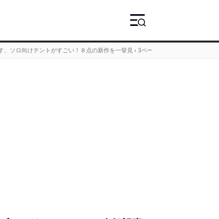
覆す、ソロ向けテントがすごい！８点の新作を一挙見
›
3ページ目