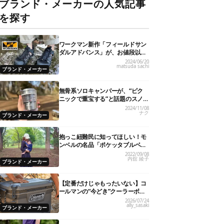
ブランド・メーカーの人気記事
を探す
ワークマン新作「フィールドサン
ダルアドバンス」が、お値段以上
のハイクオリティ！
2024/06/20
matsuda sachi
ブランド・メーカー
無骨系ソロキャンパーが、“ピク
ニックで重宝する”と話題のスノ
ーピーク「サヨウ」を使ってみた
2024/11/08
ナク
ら…
ブランド・メーカー
抱っこ紐難民に知ってほしい！モ
ンベルの名品「ポケッタブルベビ
ーキャリア」が全パパママにおす
2022/09/08
内舘 綾子
すめの理由
ブランド・メーカー
【定番だけじゃもったいない】コ
ールマンの“今どき”クーラーボッ
クス7選！
2026/07/24
ally_sasaki
ブランド・メーカー