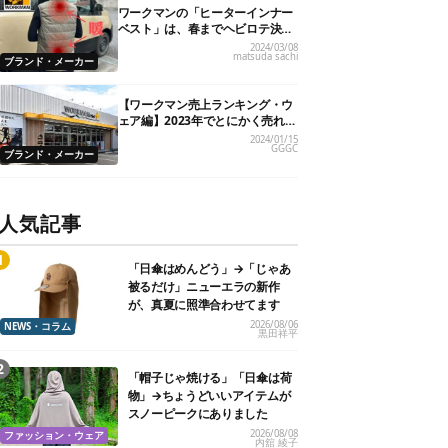
ワークマンの「ヒーターインナー
ベスト」は、春までヘビロテ決定
です！
2024/03/08
matsuda sachi
ブランド・メーカー
【ワークマン売上ランキング・ウ
ェア編】2023年でとにかく売れた
人気製品TOP5
2024/01/15
GGGC
ブランド・メーカー
人気記事
「日傘はめんどう」→「じゃあ
被るだけ」ニューエラの新作
が、真夏に照準合わせてます
2026/08/06
NEWS・コラム
黒田祥平
「帽子じゃ焼ける」「日傘は荷
物」→ちょうどいいアイテムが
スノーピークにありました
2026/08/08
ファッション・ウェア
内舘 綾子