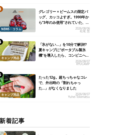
グレゴリー × ビームスの限定バ
ッグ、カッコよすぎ。1990年か
ら“3年のみ使用”されていた、紫
タグが復活
2026/08/06
NEWS・コラム
松尾 慧
「氷がない…」を10分で解決!?
夏キャンプに“ポータブル製氷
機”を導入したら、コンビニへ走
キャンプ用品
る必要がなくなった
2026/08/07
RYUCAMP
たった12g。超ちっちゃなコレ
で、外出時の「割れちゃっ
た…」がなくなりました
2026/08/07
キャンプ用品
Yuhei Tokimatsu
新着記事