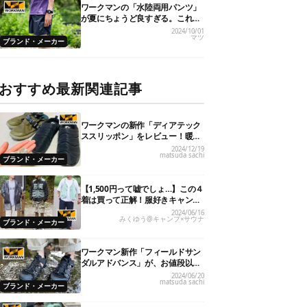
ワークマンの「水陸両用パンツ」
が夏にちょうど良すぎる。これで
1,900円ってどゆこと…
2024/10/01
マツ
ブランド・メーカー
おすすめ最新関連記事
ワークマンの新作「ディアテック
ススリッポン」をレビュー！暖か
さやサイズ感は？
2024/12/19
matsuda sachi
ブランド・メーカー
【1,500円って嘘でしょ…】この４
着は買って正解！服好きキャンパ
ーの「ワークマン」ガチ買い夏服
2024/06/16
みくゆう@キャンプ×サウナ
レビュー
ブランド・メーカー
ワークマン新作「フィールドサン
ダルアドバンス」が、お値段以上
のハイクオリティ！
2024/06/20
matsuda sachi
ブランド・メーカー