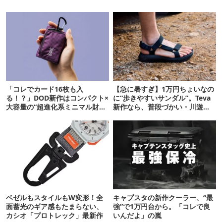
「コレでカード16枚も入
【急に暑すぎ】1万円ちょいなの
る！？」DOD新作はコンパクト×
に“歩きやすいサンダル”。Teva
大容量の“超進化系ミニマル財
新作なら、普段づかい・川遊
布”だ！
び・登山もOK！
ベゼルもスタイルもW変形！全
キャプスタの新作クーラー、“最
面蓄光のギア感もたまらない、
強”で1万円台から。「コレで良
カシオ「プロトレック」最新作
いんだよ」の嵐