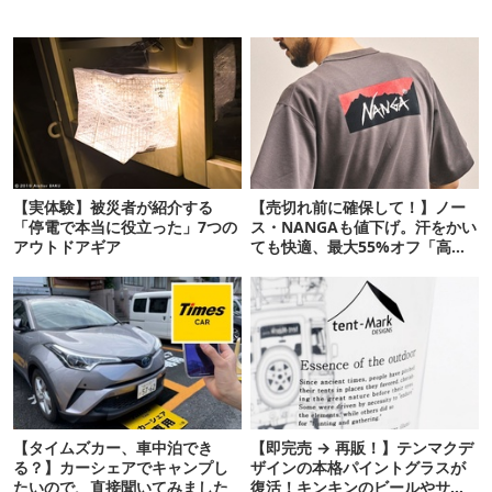
【実体験】被災者が紹介する
【売切れ前に確保して！】ノー
「停電で本当に役立った」7つの
ス・NANGAも値下げ。汗をかい
アウトドアギア
ても快適、最大55%オフ「高機
能ウェア」10選
【タイムズカー、車中泊でき
【即完売 → 再販！】テンマクデ
る？】カーシェアでキャンプし
ザインの本格パイントグラスが
たいので、直接聞いてみました
復活！キンキンのビールやサワ