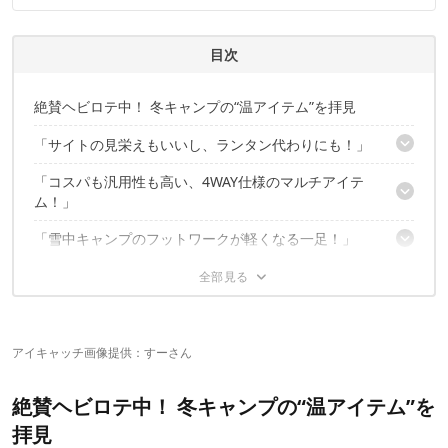
連携実績多数。また、TBSテレビ『ラヴィット！』等、各メデ
ィアで登壇機会多数の編集部員も所属。
CAMP HACK編集部のプロフィール
目次
絶賛ヘビロテ中！ 冬キャンプの“温アイテム”を拝見
「サイトの見栄えもいいし、ランタン代わりにも！」
「コスパも汎用性も高い、4WAY仕様のマルチアイテ
武井バーナー／パープルストーブ501A
ム！」
「雪中キャンプのフットワークが軽くなる一足！」
カインズ あったかブランケット
「これでソロ鍋をやると最高オブ最高！」
MOUNTAIN EQUIPMENT ライトラインダウンブーツ
「簡単に温度調節できるし、着替えもラクちん！」
Winnerwell ノマドMサイズ
「あの"超極暖"よりあったかい！最強ベースレイヤー」
アイキャッチ画像提供：すーさん
靴下屋 リブセパレートレギンス＆リブセパレートタイツソック
ス
あったかアイテムは、まだまだ大活躍してくれる！
ひだまり本舗 ひだまりエベレスト
絶賛ヘビロテ中！ 冬キャンプの“温アイテム”を
拝見