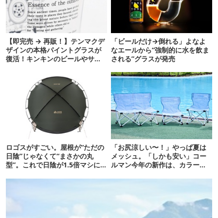
【即完売 → 再販！】テンマクデ
「ビールだけ→倒れる」よなよ
ザインの本格パイントグラスが
なエールから“強制的に水を飲ま
復活！キンキンのビールやサワ
される”グラスが発売
ーに最高
ロゴスがすごい。屋根が“ただの
「お尻涼しい〜！」やっぱ夏は
日陰”じゃなくて“まさかの丸
メッシュ。「しかも安い」コー
型”。これで日陰が1.5倍マシに
ルマン今年の新作は、カラーも
なる新作タープです
さわやかです