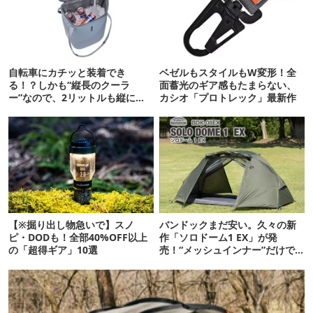
自転車にカチッと装着でき
ベゼルもスタイルもW変形！全
る！？しかも“縦長のクーラ
面蓄光のギア感もたまらない、
ー”なので、2リットルも縦に入
カシオ「プロトレック」最新作
ります【THULE新作】
【※掘り出し物急いで】スノ
バンドックまだ安い。久々の新
ピ・DODも！全部40%OFF以上
作「ソロドーム1 EX」が発
の「超得ギア」10選
売！“メッシュインナー”だけで
も使えるよ【防災も◎】