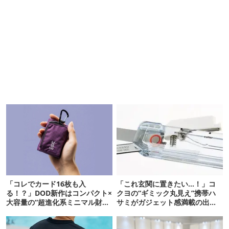
「コレでカード16枚も入
「これ玄関に置きたい…！」コ
る！？」DOD新作はコンパクト×
クヨの“ギミック丸見え”携帯ハ
大容量の“超進化系ミニマル財
サミがガジェット感満載の出来
布”だ！
栄え