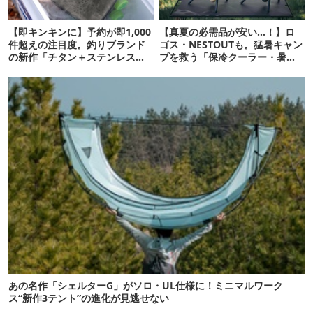
【即キンキンに】予約が即1,000
【真夏の必需品が安い…！】ロ
件超えの注目度。釣りブランド
ゴス・NESTOUTも。猛暑キャン
の新作「チタン＋ステンレスの
プを救う「保冷クーラー・暑さ
保冷剤」が再販開始
対策ギア」12選
あの名作「シェルターG」がソロ・UL仕様に！ミニマルワーク
ス“新作3テント”の進化が見逃せない