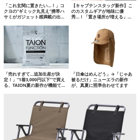
「これ玄関に置きたい…！」コ
【キャプテンスタッグ新作】こ
クヨの“ギミック丸見え”携帯ハ
のカスタムギアが地味に優
サミがガジェット感満載の出来
秀…！「置き場所が増える」
栄え
「荷物が落ちない」
「売れすぎて…追加生産が決
「日傘はめんどう」→「じゃあ
定！」“1着3,000円以下”で買え
被るだけ」ニューエラの新作
る、TAION夏の新作が機能てん
が、真夏に照準合わせてます
こ盛りです