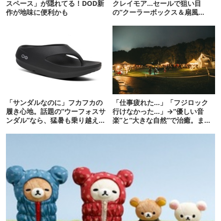
スペース」が隠れてる！DOD新
クレイモア…セールで狙い目
作が地味に便利かも
の“クーラーボックス＆扇風
機”12選
「サンダルなのに」フカフカの
「仕事疲れた…」「フジロック
履き心地。話題の“ウーフォスサ
行けなかった…」→“優しい音
ンダル”なら、猛暑も乗り越えら
楽”と“大きな自然”で治癒。まだ
れるかも
間に合います。