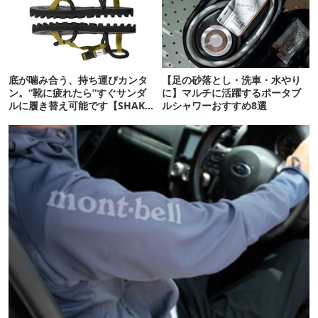
底が噛み合う、持ち運びカンタ
【足の砂落とし・洗車・水やり
ン。“靴に疲れたら”すぐサンダ
に】マルチに活躍するポータブ
ルに履き替え可能です【SHAKA
ルシャワーおすすめ8選
新作】