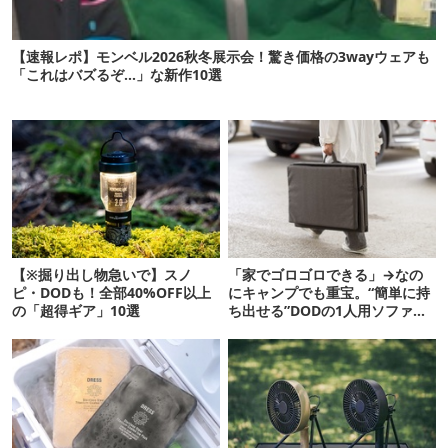
【速報レポ】モンベル2026秋冬展示会！驚き価格の3wayウェアも
「これはバズるぞ…」な新作10選
【※掘り出し物急いで】スノ
「家でゴロゴロできる」→なの
ピ・DODも！全部40%OFF以上
にキャンプでも重宝。“簡単に持
の「超得ギア」10選
ち出せる”DODの1人用ソファが
便利かも