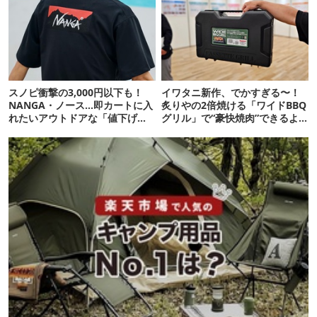
スノピ衝撃の3,000円以下も！
イワタニ新作、でかすぎる〜！
NANGA・ノース…即カートに入
炙りやの2倍焼ける「ワイドBBQ
れたいアウトドアな「値下げ夏
グリル」で“豪快焼肉”できるよ
服」12選
【再販開始】