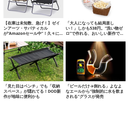
【在庫は未知数、急げ！】ゼイ
「大人になっても結局楽し
ンアーツ・サバティカル
い！」しかも538円。“洗い物ゼ
が“Amazonセール中”！久々に
ロ”で作れる、おいしい新作です
タープも買おうかな…
【ほりにし ポップコーン】
「見た目はベンチ」でも「収納
「ビールだけ→倒れる」よなよ
スペース」が隠れてる！DOD新
なエールから“強制的に水を飲ま
作が地味に便利かも
される”グラスが発売