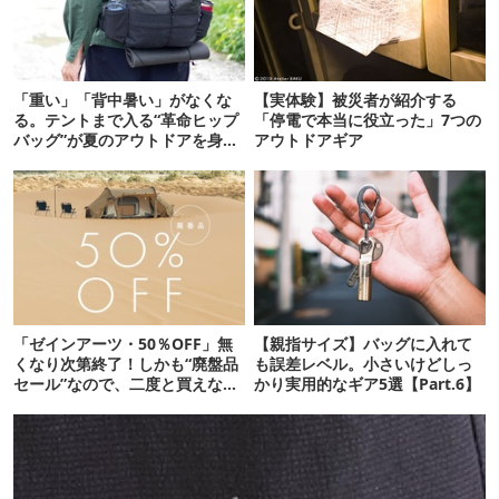
「重い」「背中暑い」がなくな
【実体験】被災者が紹介する
る。テントまで入る“革命ヒップ
「停電で本当に役立った」7つの
バッグ”が夏のアウトドアを身軽
アウトドアギア
にしてくれた
「ゼインアーツ・50％OFF」無
【親指サイズ】バッグに入れて
くなり次第終了！しかも“廃盤品
も誤差レベル。小さいけどしっ
セール”なので、二度と買えない
かり実用的なギア5選【Part.6】
かも【8月4日から】