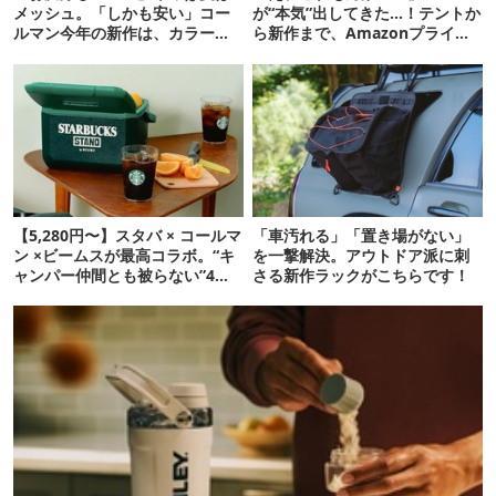
メッシュ。「しかも安い」コー
が“本気”出してきた…！テントか
ルマン今年の新作は、カラーも
ら新作まで、Amazonプライム
さわやかです
デーの注目ギア27選
【5,280円〜】スタバ × コールマ
「車汚れる」「置き場がない」
ン ×ビームスが最高コラボ。“キ
を一撃解決。アウトドア派に刺
ャンパー仲間とも被らない”4ア
さる新作ラックがこちらです！
イテムを発表