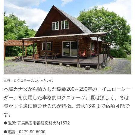
出典：
ログコテージふり～たいむ
本場カナダから輸入した樹齢200～250年の「イエローシー
ダー」を使用した本格的ログコテージ。夏は涼しく、冬は
暖かく快適に過ごせるのが特徴。最大13名まで宿泊可能で
す。
●住所: 群馬県吾妻郡嬬恋村大前1572
●電話：0279-80-6000