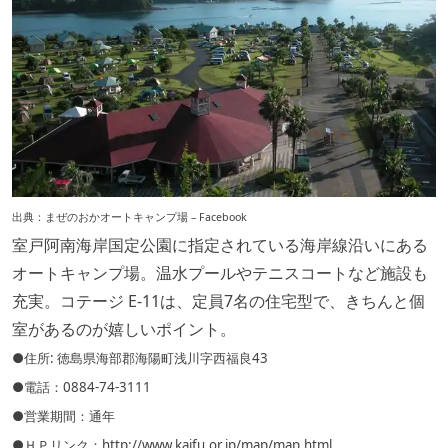
出典：
まぜのおかオートキャンプ場 – Facebook
室戸阿南海岸国定公園に指定されている海岸線沿いにある
オートキャンプ場。温水プールやテニスコートなど施設も
充実。コテージ E-11は、定員7名の住宅型で、きちんと個
室があるのが嬉しいポイント。
●住所: 徳島県海部郡海陽町浅川字西福良43
●電話：0884-74-3111
●営業期間：通年
●ＨＰリンク：
http://www.kaifu.or.jp/map/map.html