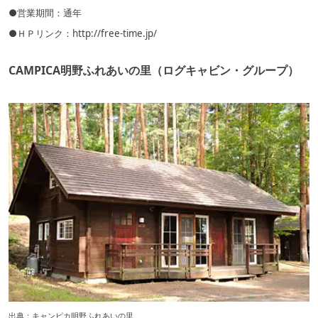
●営業期間：通年
●ＨＰリンク：
http://free-time.jp/
CAMPICA明野ふれあいの里（ログキャビン・グループ）
出典：
キャンピカ明野ふれあいの里