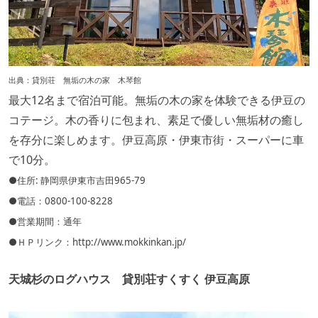
出
典：
貸別荘 無垢の木の家 木琴館
最大12名まで宿泊可能。無垢の木の家を体験できる伊豆の
コテージ。木の香りに包まれ、素足で優しい無垢材の癒し
を存分に楽しめます。伊豆高原・伊東市街・スーパーに車
で10分。
●住所: 静岡県伊東市吉田965-79
●電話：0800-100-8228
●営業期間：通年
●ＨＰリンク：
http://www.mokkinkan.jp/
天城杉のログハウス 貸別荘すくすく 伊豆高原