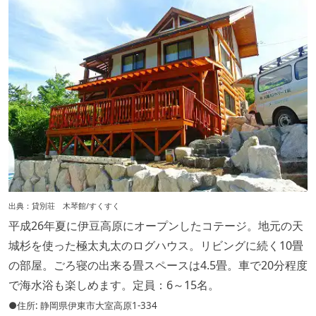
出典：
貸別荘 木琴館/すくすく
平成26年夏に伊豆高原にオープンしたコテージ。地元の天
城杉を使った極太丸太のログハウス。リビングに続く10畳
の部屋。ごろ寝の出来る畳スペースは4.5畳。車で20分程度
で海水浴も楽しめます。定員：6～15名。
●住所: 静岡県伊東市大室高原1-334