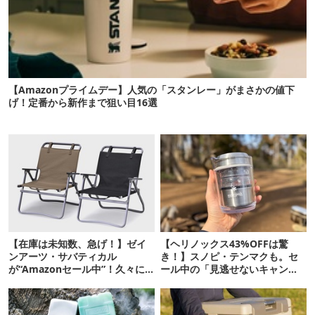
【Amazonプライムデー】人気の「スタンレー」がまさかの値下
げ！定番から新作まで狙い目16選
【在庫は未知数、急げ！】ゼイ
【ヘリノックス43%OFFは驚
ンアーツ・サバティカル
き！】スノピ・テンマクも。セ
が“Amazonセール中”！久々に
ール中の「見逃せないキャンプ
タープも買おうかな…
道具」12選