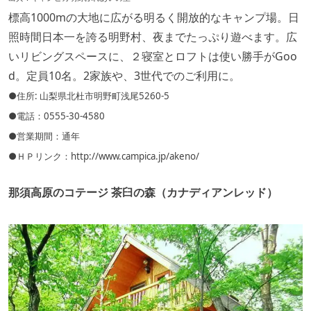
標高1000mの大地に広がる明るく開放的なキャンプ場。日
照時間日本一を誇る明野村、夜までたっぷり遊べます。広
いリビングスペースに、２寝室とロフトは使い勝手がGoo
d。定員10名。2家族や、3世代でのご利用に。
●住所: 山梨県北杜市明野町浅尾5260-5
●電話：0555-30-4580
●営業期間：通年
●ＨＰリンク：
http://www.campica.jp/akeno/
那須高原のコテージ 茶臼の森（カナディアンレッド）