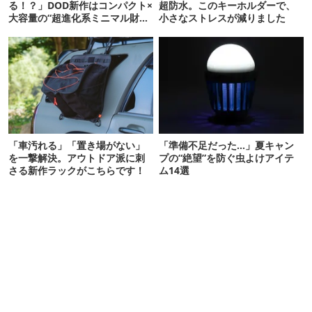
る！？」DOD新作はコンパクト×
超防水。このキーホルダーで、
大容量の“超進化系ミニマル財
小さなストレスが減りました
布”だ！
「車汚れる」「置き場がない」
「準備不足だった…」夏キャン
を一撃解決。アウトドア派に刺
プの“絶望”を防ぐ虫よけアイテ
さる新作ラックがこちらです！
ム14選