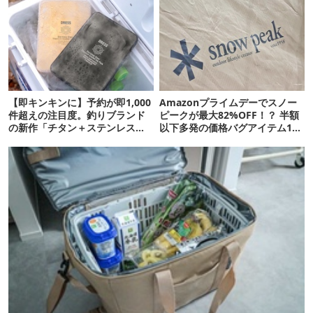
【即キンキンに】予約が即1,000
Amazonプライムデーでスノー
件超えの注目度。釣りブランド
ピークが最大82%OFF！？ 半額
の新作「チタン＋ステンレスの
以下多発の価格バグアイテム11
保冷剤」が再販開始
選