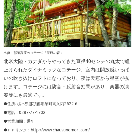
出典：
那須高原のコテージ「茶臼の森」
北米大陸・カナダからやってきた直径40センチの丸太で組
上げられたダイナミックなコテージ。室内は開放感いっぱ
いの吹き抜けロフトになっており、夜は天窓から星空が覗
けます。コテージには防音・反射音効果があり、楽器の演
奏等にも最適です。
●住所: 栃木県那須郡那須町高久丙2622-6
●電話：0287-77-1702
●営業期間：通年
●ＨＰリンク：
http://www.chausunomori.com/