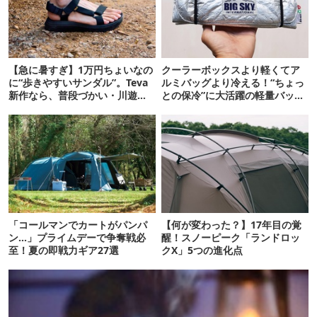
【急に暑すぎ】1万円ちょいなの
クーラーボックスより軽くてア
に“歩きやすいサンダル”。Teva
ルミバッグより冷える！“ちょっ
新作なら、普段づかい・川遊
との保冷”に大活躍の軽量バッグ
び・登山もOK！
7選
「コールマンでカートがパンパ
【何が変わった？】17年目の覚
ン…」プライムデーで争奪戦必
醒！スノーピーク「ランドロッ
至！夏の即戦力ギア27選
クX」5つの進化点