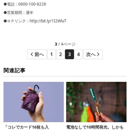
●電話：0800-100-8228
●営業期間：通年
●ＨＰリンク：
http://bit.ly/1I2WluT
3
/ 4ページ
前へ
1
2
3
4
次へ
関連記事
「コレでカード16枚も入
電池なしで10時間発光。しかも