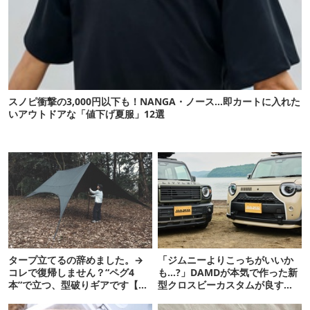
スノピ衝撃の3,000円以下も！NANGA・ノース…即カートに入れた
いアウトドアな「値下げ夏服」12選
タープ立てるの辞めました。→
「ジムニーよりこっちがいいか
コレで復帰しません？“ペグ4
も…?」DAMDが本気で作った新
本”で立つ、型破りギアです【ド
型クロスビーカスタムが良すぎ
ベルグ新作 NEUK】
るぞ！