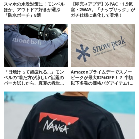
スマホの水没対策に！モンベル
【即完→アプデ】X-PAC・1.5気
ほか、アウトドア好きが選ぶ
室・2WAY。「ナップサック」が
「防水ポーチ」8選
ガチ仕様に進化して登場！
「日焼けって超疲れる…」モン
Amazonプライムデーでスノー
ベルの“着た方が涼しい”話題の
ピークが最大82%OFF！？ 半額
パーカ試したら、真夏の救世主
以下多発の価格バグアイテム11
だった
選