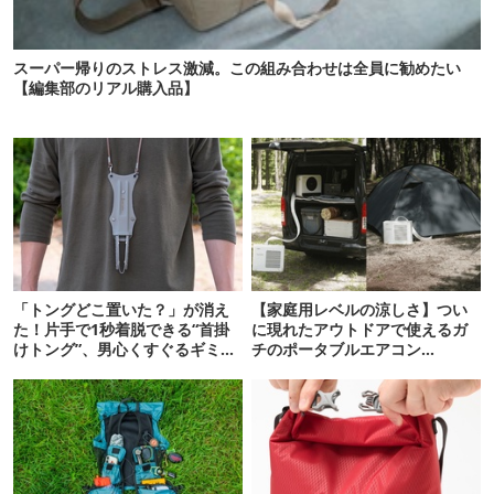
スーパー帰りのストレス激減。この組み合わせは全員に勧めたい
【編集部のリアル購入品】
「トングどこ置いた？」が消え
【家庭用レベルの涼しさ】つい
た！片手で1秒着脱できる“首掛
に現れたアウトドアで使えるガ
けトング”、男心くすぐるギミッ
チのポータブルエアコン
クが最高だった
「Suzune」最速レビュー