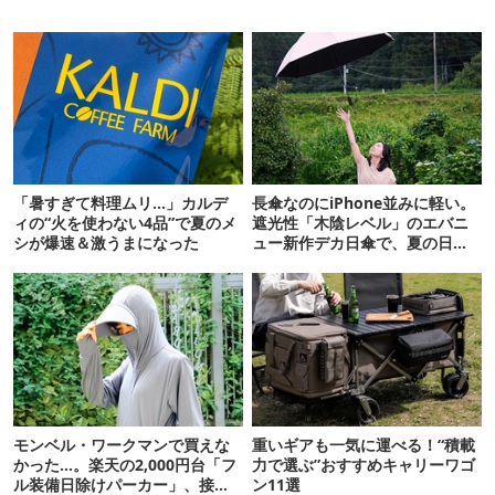
「暑すぎて料理ムリ…」カルデ
長傘なのにiPhone並みに軽い。
ィの“火を使わない4品”で夏のメ
遮光性「木陰レベル」のエバニ
シが爆速＆激うまになった
ュー新作デカ日傘で、夏の日焼
けを食い止める！
モンベル・ワークマンで買えな
重いギアも一気に運べる！“積載
かった…。楽天の2,000円台「フ
力で選ぶ”おすすめキャリーワゴ
ル装備日除けパーカー」、接触
ン11選