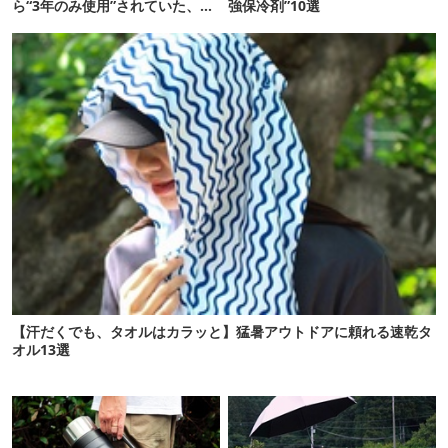
ら“3年のみ使用”されていた、紫
強保冷剤”10選
タグが復活
【汗だくでも、タオルはカラッと】猛暑アウトドアに頼れる速乾タ
オル13選