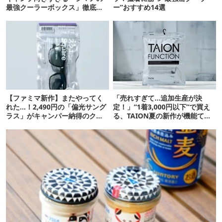
最強クーラーボックス」徹底解
ー”おすすめ14選
剖
【ファミマ新作】またやってく
「売れすぎて…追加生産が決
れた…！2,490円の「偏光サング
定！」“1着3,000円以下”で買え
ラス」がキャンパー納得のクオ
る、TAION夏の新作が機能てん
リティ
こ盛りです