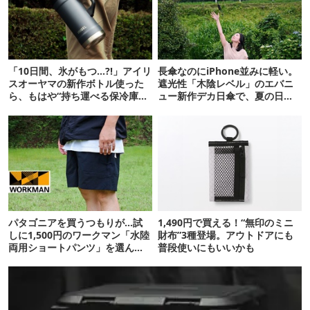
「10日間、氷がもつ…?!」アイリ
長傘なのにiPhone並みに軽い。
スオーヤマの新作ボトル使った
遮光性「木陰レベル」のエバニ
ら、もはや“持ち運べる保冷庫
ュー新作デカ日傘で、夏の日焼
級”で震えた
けを食い止める！
パタゴニアを買うつもりが…試
1,490円で買える！“無印のミニ
しに1,500円のワークマン「水陸
財布”3種登場。アウトドアにも
両用ショートパンツ」を選んだ
普段使いにもいいかも
ら大正解だった