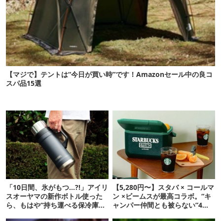
【マジで】テントは“今日が買い時”です！Amazonセール中の良コ
スパ品15選
「10日間、氷がもつ…?!」アイリ
【5,280円〜】スタバ × コールマ
スオーヤマの新作ボトル使った
ン ×ビームスが最高コラボ。“キ
ら、もはや“持ち運べる保冷庫
ャンパー仲間とも被らない”4ア
級”で震えた
イテムを発表