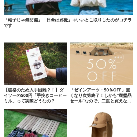
「帽子じゃ無防備」「日傘は邪魔」→いいとこ取りしたのがコチラ
です
【破格のため入手困難？！】ダ
「ゼインアーツ・50％OFF」無
イソーの500円「手挽きコーヒー
くなり次第終了！しかも“廃盤品
ミル」って実際どうなの？
セール”なので、二度と買えない
かも【8月4日から】