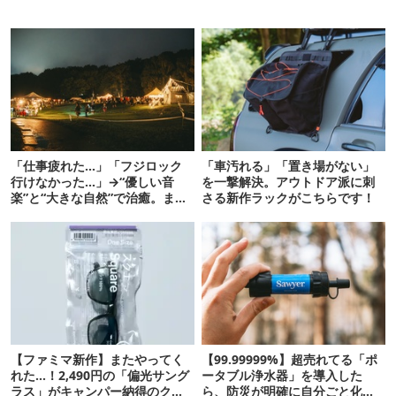
「仕事疲れた…」「フジロック
「車汚れる」「置き場がない」
行けなかった…」→“優しい音
を一撃解決。アウトドア派に刺
楽”と“大きな自然”で治癒。まだ
さる新作ラックがこちらです！
間に合います。
【ファミマ新作】またやってく
【99.99999%】超売れてる「ポ
れた…！2,490円の「偏光サング
ータブル浄水器」を導入した
ラス」がキャンパー納得のクオ
ら、防災が明確に自分ごと化し