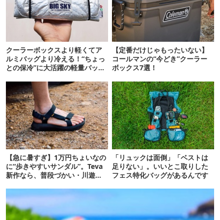
クーラーボックスより軽くてア
【定番だけじゃもったいない】
ルミバッグより冷える！“ちょっ
コールマンの“今どき”クーラー
との保冷”に大活躍の軽量バッグ
ボックス7選！
7選
【急に暑すぎ】1万円ちょいなの
「リュックは面倒」「ベストは
に“歩きやすいサンダル”。Teva
足りない」。いいとこ取りした
新作なら、普段づかい・川遊
フェス特化バッグがあるんです
び・登山もOK！