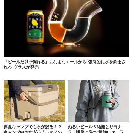
「ビールだけ→倒れる」よなよなエールから“強制的に水を飲まさ
れる”グラスが発売
真夏キャンプでも氷が残る！？
ぬるいビール＆結露とサヨナ
キャンプ向きすぎる「シマノの
ラ！猛暑に勝つ“最強缶クーラ