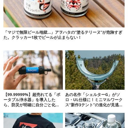
「マジで無限ビール地獄…」アヲハタの“塗るテリーヌ”が危険すぎ
た。クラッカー1枚でビールが止まらない！
【99.99999%】超売れてる「ポ
あの名作「シェルターG」がソ
ータブル浄水器」を導入した
ロ・UL仕様に！ミニマルワーク
ら、防災が明確に自分ごと化し
ス“新作3テント”の進化が見逃せ
た
ない