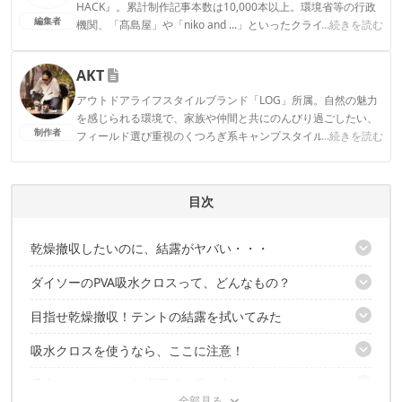
HACK』。累計制作記事本数は10,000本以上。環境省等の行政
編集者
機関、「髙島屋」や「niko and ...」といったクライアントとの
...続きを読む
連携実績多数。また、TBSテレビ『ラヴィット！』等、各メデ
ィアで登壇機会多数の編集部員も所属。
AKT
CAMP HACK編集部のプロフィール
アウトドアライフスタイルブランド「LOG」所属。自然の魅力
を感じられる環境で、家族や仲間と共にのんびり過ごしたい、
制作者
フィールド選び重視のくつろぎ系キャンプスタイル。のんびり
...続きを読む
過ごすはずが、いつしか撮影や執筆に追われてキャンプが忙し
なくなってしまった本末転倒キャンパー。Life over ground!
AKTのプロフィール
目次
乾燥撤収したいのに、結露がヤバい・・・
ダイソーのPVA吸水クロスって、どんなもの？
それがこちら、ダイソーの「PVA吸水クロス」
目指せ乾燥撤収！テントの結露を拭いてみた
洗って何回でも使える！
水をヒタヒタに吸わせてみた
吸水クロスを使うなら、ここに注意！
案の定、結露はビッシリ
ここで吸水クロスの出番！
吸水クロスはこんな場面でも役に立つ
大型テントを拭くには何枚かあったほうが良い
そのときの吸水量がこちら