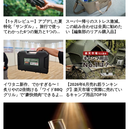
【1ヶ月レビュー】アプデした夏
スーパー帰りのストレス激減。
特化「サンダル」。旅行で使っ
この組み合わせは全員に勧めた
てわかった6つの魅力と1つの注
い【編集部のリアル購入品】
意点
イワタニ新作、でかすぎる〜！
【2026年6月売れ筋ランキン
炙りやの2倍焼ける「ワイドBBQ
グ】楽天市場で実際に売れてい
グリル」で“豪快焼肉”できるよ
るキャンプ用品TOP10
【再販開始】