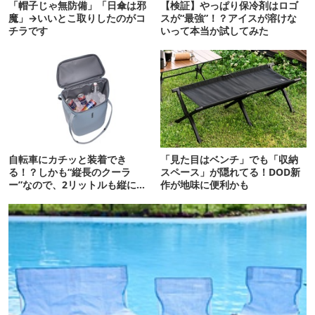
「帽子じゃ無防備」「日傘は邪
【検証】やっぱり保冷剤はロゴ
魔」→いいとこ取りしたのがコ
スが“最強”！？アイスが溶けな
チラです
いって本当か試してみた
自転車にカチッと装着でき
「見た目はベンチ」でも「収納
る！？しかも“縦長のクーラ
スペース」が隠れてる！DOD新
ー”なので、2リットルも縦に入
作が地味に便利かも
ります【THULE新作】