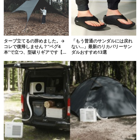
タープ立てるの辞めました。→
「もう普通のサンダルには戻れ
コレで復帰しません？“ペグ4
ない…」最新のリカバリーサン
本”で立つ、型破りギアです【ド
ダルおすすめ13選
ベルグ新作 NEUK】