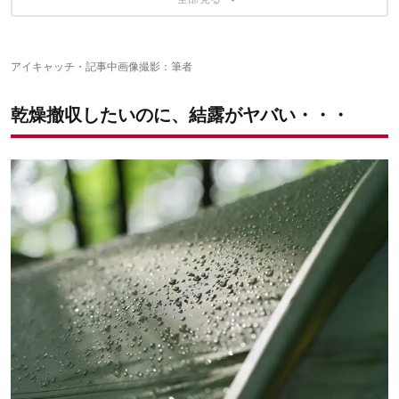
雑に絞るとそのまま固まる
結露だけじゃない！ダイソーの吸水クロスは水気の拭き
洗った食器も素早く乾かせる
取りに効果大！
こぼした飲み物もサッとひと拭き
アイキャッチ・記事中画像撮影：筆者
最近の100均ってスゴイですよね！ こちらもどうぞ
乾燥撤収したいのに、結露がヤバい・・・