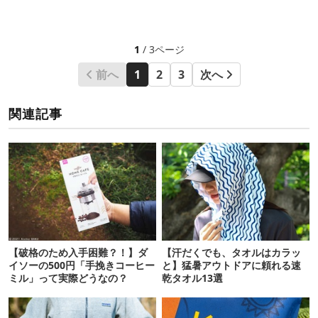
1
/ 3ページ
前へ
1
2
3
次へ
関連記事
【破格のため入手困難？！】ダ
【汗だくでも、タオルはカラッ
イソーの500円「手挽きコーヒー
と】猛暑アウトドアに頼れる速
ミル」って実際どうなの？
乾タオル13選