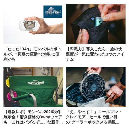
「たった134g」モンベルのボト
【即戦力】導入したら、旅の快
ルが、“真夏の通勤”で地味に便
適度が一気に変わった3つのアイ
利かも
テム
【速報レポ】モンベル2026秋冬
「え、やっす！」コールマン・
展示会！驚き価格の3wayウェア
クレイモア…セールで狙い目
も「これはバズるぞ…」な新作
の“クーラーボックス＆扇風
10選
機”12選