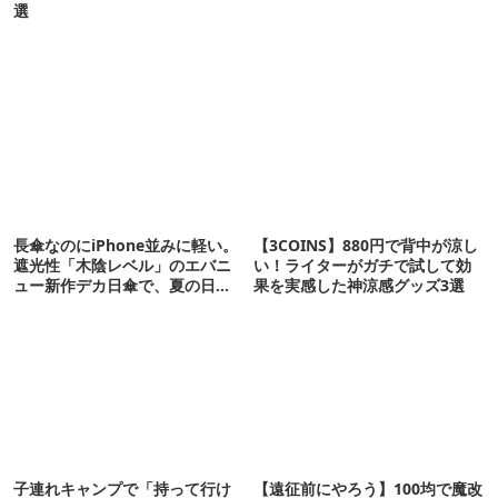
選
長傘なのにiPhone並みに軽い。
【3COINS】880円で背中が涼し
遮光性「木陰レベル」のエバニ
い！ライターがガチで試して効
ュー新作デカ日傘で、夏の日焼
果を実感した神涼感グッズ3選
けを食い止める！
子連れキャンプで「持って行け
【遠征前にやろう】100均で魔改