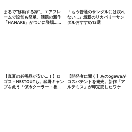
まるで“移動する家”。エアフレ
「もう普通のサンダルには戻れ
ームで設営も簡単。話題の新作
ない…」最新のリカバリーサン
「HANARE」がついに登場…！
ダルおすすめ13選
【07/24予約開始】
【真夏の必需品が安い…！】ロ
【開発者に聞く】あのogawaが
ゴス・NESTOUTも。猛暑キャン
コスパテントを発売。新作「ア
プを救う「保冷クーラー・暑さ
ルテミス」が即完売したワケ
対策ギア」12選