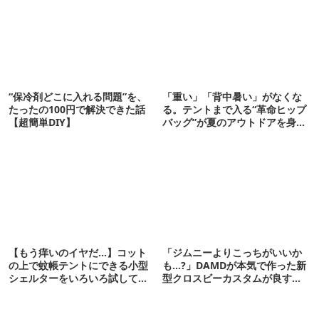
“保冷剤どこに入れる問題”を、
「重い」「背中暑い」がなくな
たったの100円で解決できた話
る。テントまで入る“革命ヒップ
【超簡単DIY】
バッグ”が夏のアウトドアを身軽
にしてくれた
【もう痒いのイヤだ…】コット
「ジムニーよりこっちがいいか
の上で蚊帳テントにできる小型
も…?」DAMDが本気で作った新
シェルターをいろいろ試してみ
型クロスビーカスタムが良すぎ
た
るぞ！