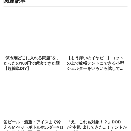
関連記事
“保冷剤どこに入れる問題”を、
【もう痒いのイヤだ…】コット
たったの100円で解決できた話
の上で蚊帳テントにできる小型
【超簡単DIY】
シェルターをいろいろ試してみ
た
缶ビール・酒瓶・アイスまで冷
「え、これも対象！？」DOD
える!? ペットボトルホルダー×ロ
が“本気”出してきた…！テントか