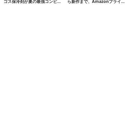
ゴス保冷剤が夏の最強コンビだ
ら新作まで、Amazonプライム
った
デーの注目ギア27選