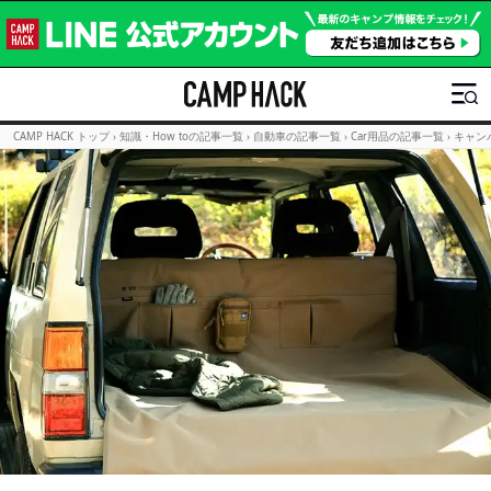
CAMP HACK トップ
›
知識・How toの記事一覧
›
自動車の記事一覧
›
Car用品の記事一覧
›
キャン