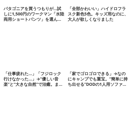
パタゴニアを買うつもりが…試
「全部かわいい」ハイドロフラ
しに1,500円のワークマン「水陸
スク新色5色。キッズ用なのに、
両用ショートパンツ」を選んだ
大人が欲しくなりました
ら大正解だった
「仕事疲れた…」「フジロック
「家でゴロゴロできる」→なの
行けなかった…」→“優しい音
にキャンプでも重宝。“簡単に持
楽”と“大きな自然”で治癒。まだ
ち出せる”DODの1人用ソファが
間に合います。
便利かも