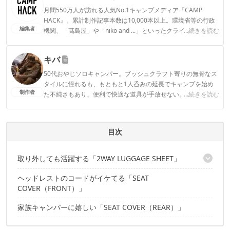
月間550万人が訪れる人気No.1キャンプメディア『CAMP
HACK』。累計制作記事本数は10,000本以上。環境省等の行政
編集者
機関、「髙島屋」や「niko and ...」といったクライアントとの
...続きを読む
連携実績多数。また、TBSテレビ『ラヴィット！』等、各メデ
ィアで登壇機会多数の編集部員も所属。
キバ
CAMP HACK編集部のプロフィール
50代おやじソロキャンパー。ブッシュクラフト寄りの無骨なス
タイルに憧れるも、もともと1人呑みの延長でキャンプを始め
制作者
た不純さもあり、便利で快適な道具が手放せない。
...続きを読む
キバのプロフィール
目次
取り外しても活躍する「2WAY LUGGAGE SHEET」
ヘッドレストのコードがイケてる「SEAT
コンパクト収納と画期的な2WAY仕様
COVER（FRONT）」
生地はブランドオリジナルの「CORDURA®」
家族キャンパーに嬉しい「SEAT COVER（REAR）」