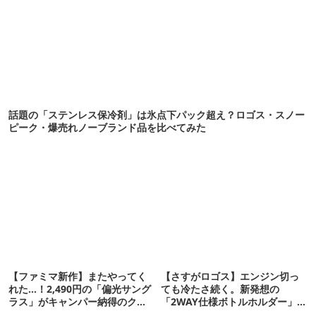
話題の「ステンレス保冷剤」は氷点下パック超え？ロゴス・スノー
ピーク・爆売れノーブランド品を比べてみた
【ファミマ新作】またやってく
【さすがロゴス】エンジン切っ
れた…！2,490円の「偏光サング
ても冷たさ続く。新発想の
ラス」がキャンパー納得のクオ
「2WAY仕様ボトルホルダー」が
リティ
頼りになります