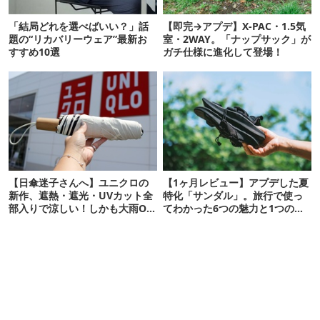
「結局どれを選べばいい？」話
【即完→アプデ】X-PAC・1.5気
題の“リカバリーウェア”最新お
室・2WAY。「ナップサック」が
すすめ10選
ガチ仕様に進化して登場！
【日傘迷子さんへ】ユニクロの
【1ヶ月レビュー】アプデした夏
新作、遮熱・遮光・UVカット全
特化「サンダル」。旅行で使っ
部入りで涼しい！しかも大雨OK
てわかった6つの魅力と1つの注
でコスパ良すぎた
意点