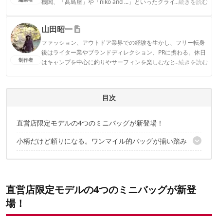
機関、「髙島屋」や「niko and ...」といったクライアントとの
...続きを読む
連携実績多数。また、TBSテレビ『ラヴィット！』等、各メデ
ィアで登壇機会多数の編集部員も所属。
山田昭一
CAMP HACK編集部のプロフィール
ファッション、アウトドア業界での経験を生かし、フリー転身
後はライター業やブランドディレクション、PRに携わる。休日
制作者
はキャンプを中心に釣りやサーフィンを楽しむなど本格的なア
...続きを読む
ウトドアに傾倒。
山田昭一のプロフィール
目次
直営店限定モデルの4つのミニバッグが新登場！
小柄だけど頼りになる。ワンマイル的バッグが揃い踏み
KINCHAKU SHOULDER
MINI TOTE SHOULDER
ROUND FLAT S／M
直営店限定モデルの4つのミニバッグが新登
TRIANGLE FLAT S／M
場！