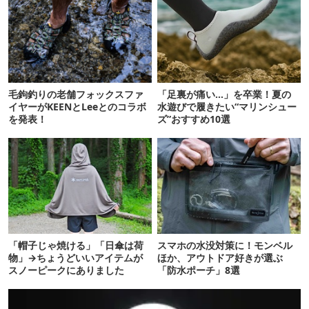
毛鉤釣りの老舗フォックスファ
「足裏が痛い…」を卒業！夏の
イヤーがKEENとLeeとのコラボ
水遊びで履きたい“マリンシュー
を発表！
ズ”おすすめ10選
「帽子じゃ焼ける」「日傘は荷
スマホの水没対策に！モンベル
物」→ちょうどいいアイテムが
ほか、アウトドア好きが選ぶ
スノーピークにありました
「防水ポーチ」8選