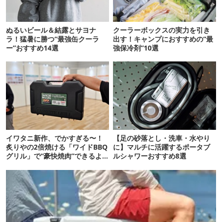
ぬるいビール＆結露とサヨナ
クーラーボックスの実力を引き
ラ！猛暑に勝つ“最強缶クーラ
出す！キャンプにおすすめの“最
ー”おすすめ14選
強保冷剤”10選
イワタニ新作、でかすぎる〜！
【足の砂落とし・洗車・水やり
炙りやの2倍焼ける「ワイドBBQ
に】マルチに活躍するポータブ
グリル」で“豪快焼肉”できるよ
ルシャワーおすすめ8選
【再販開始】