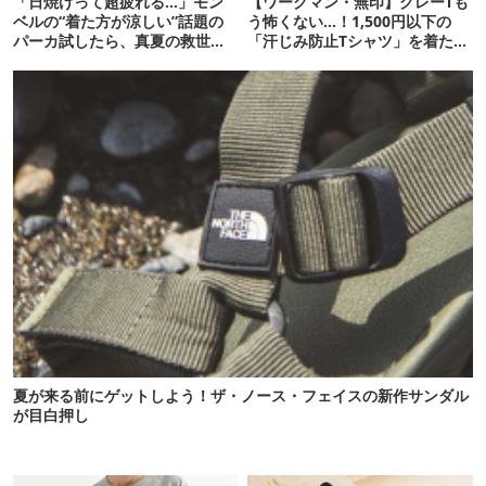
「日焼けって超疲れる…」モン
【ワークマン・無印】グレーTも
ベルの“着た方が涼しい”話題の
う怖くない…！1,500円以下の
パーカ試したら、真夏の救世主
「汗じみ防止Tシャツ」を着たら
だった
期待以上だった
夏が来る前にゲットしよう！ザ・ノース・フェイスの新作サンダル
が目白押し