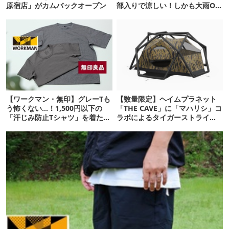
原宿店」がカムバックオープン
部入りで涼しい！しかも大雨OK
でコスパ良すぎた
【ワークマン・無印】グレーTも
【数量限定】ヘイムプラネット
う怖くない…！1,500円以下の
「THE CAVE」に「マハリシ」コ
「汗じみ防止Tシャツ」を着たら
ラボによるタイガーストライプ
期待以上だった
迷彩モデルが登場！