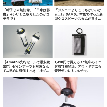
「帽子じゃ無防備」「日傘は邪
「ジムニーよりこっちがいいか
魔」→いいとこ取りしたのがコ
も…?」DAMDが本気で作った新
チラです
型クロスビーカスタムが良すぎ
るぞ！
【Amazon先行セールで最安続
1,490円で買える！“無印のミニ
出!?】ゼインアーツも対象なん
財布”3種登場。アウトドアにも
て…早めに確保すべき「神ギ
普段使いにもいいかも
ア」12選