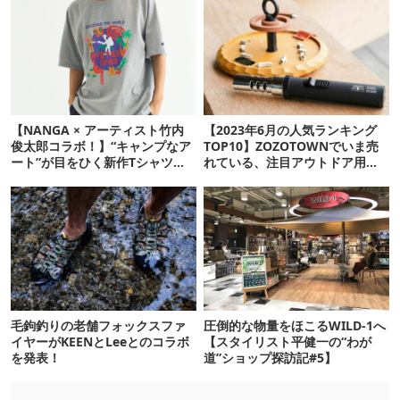
【NANGA × アーティスト竹内
【2023年6月の人気ランキング
俊太郎コラボ！】“キャンプなア
TOP10】ZOZOTOWNでいま売
ート”が目をひく新作Tシャツが
れている、注目アウトドア用品
リリース
とは？
毛鉤釣りの老舗フォックスファ
圧倒的な物量をほこるWILD-1へ
イヤーがKEENとLeeとのコラボ
【スタイリスト平健一の“わが
を発表！
道”ショップ探訪記#5】