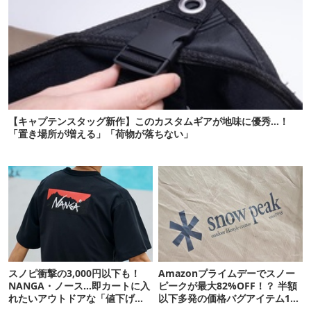
【キャプテンスタッグ新作】このカスタムギアが地味に優秀…！
「置き場所が増える」「荷物が落ちない」
スノピ衝撃の3,000円以下も！
Amazonプライムデーでスノー
NANGA・ノース…即カートに入
ピークが最大82%OFF！？ 半額
れたいアウトドアな「値下げ夏
以下多発の価格バグアイテム11
服」12選
選