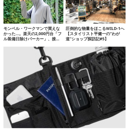
モンベル・ワークマンで買えな
圧倒的な物量をほこるWILD-1へ
かった…。楽天の2,000円台「フ
【スタイリスト平健一の“わが
ル装備日除けパーカー」、接触
道”ショップ探訪記#5】
冷感が想像以上だった