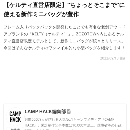
【ケルティ直営店限定】“ちょっとそこまで”に
使える新作ミニバッグが豊作
フレーム入りバックパックを開発したことでも有名な老舗アウトド
アブランドの「KELTY（ケルティ）」。ZOZOTOWN内にあるケル
ティ直営店限定モデルとして、新作ミニバッグが続々とリリース。
今回はそんなケルティのワンマイル的な小型バッグを紹介します！
2022/09/13 更新
CAMP HACK編集部
月間550万人が訪れる人気No.1キャンプメディア『CAMP
HACK』。累計制作記事本数は10,000本以上。環境省等の行政
編集者