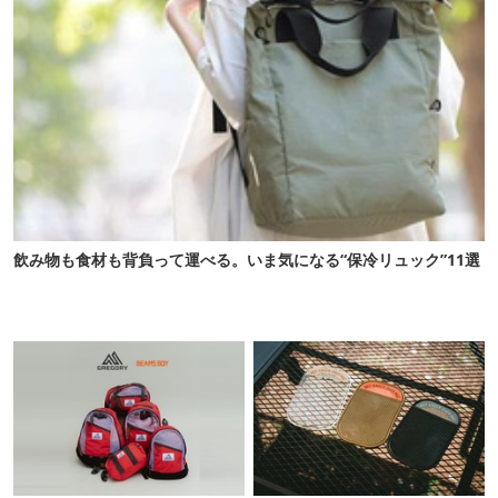
飲み物も食材も背負って運べる。いま気になる“保冷リュック”11選