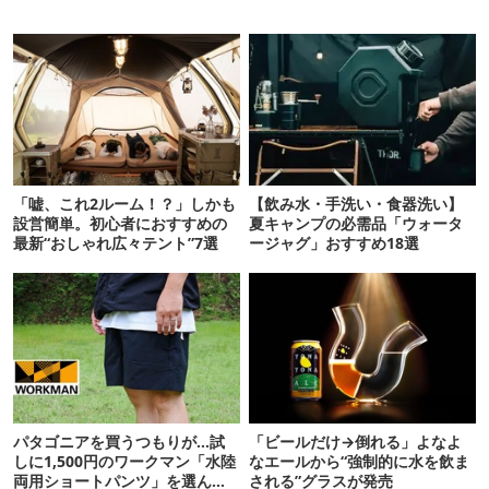
「嘘、これ2ルーム！？」しかも
【飲み水・手洗い・食器洗い】
設営簡単。初心者におすすめの
夏キャンプの必需品「ウォータ
最新“おしゃれ広々テント”7選
ージャグ」おすすめ18選
パタゴニアを買うつもりが…試
「ビールだけ→倒れる」よなよ
しに1,500円のワークマン「水陸
なエールから“強制的に水を飲ま
両用ショートパンツ」を選んだ
される”グラスが発売