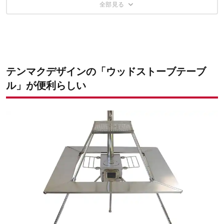
スクエアスペースは【ステンレス天板・網・天板なし】の3パター
実際に焚き火台で使ってみた
ウィンナーウェル「ノマド」Mサイズ
ンから選択
ソロストーブ「レンジャー」
使用する上で気をつけたいポイント
全方向に焚き火テーブル
ピコグリル760
スクエアスペースはじつに有能
手持ちギアの高さに対応できる画期的テーブル
テンマクデザインの「ウッドストーブテーブ
ル」が便利らしい