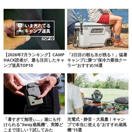
【2026年7月ランキング】CAMP
「2日目の朝も氷が残る！」猛暑
HACK読者が、最も注目したキャ
キャンプに勝つ“保冷力最強クー
ンプ道具TOP10
ラー”おすすめ16選
「暑すぎて無理ぃ…」服にも付
充電式・静音・大風量！キャン
けられる“3way扇風機”、実際ど
プで本当に使える“おすすめ扇風
こまで涼しい？試してみた
機”15選