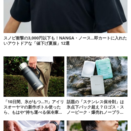
スノピ衝撃の3,000円以下も！NANGA・ノース…即カートに入れた
いアウトドアな「値下げ夏服」12選
「10日間、氷がもつ…?!」アイリ
話題の「ステンレス保冷剤」は
スオーヤマの新作ボトル使った
氷点下パック超え？ロゴス・ス
ら、もはや“持ち運べる保冷庫
ノーピーク・爆売れノーブラン
級”で震えた
ド品を比べてみた