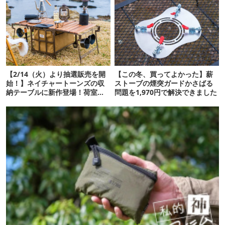
【2/14（火）より抽選販売を開
【この冬、買ってよかった】薪
始！】ネイチャートーンズの収
ストーブの煙突ガードかさばる
納テーブルに新作登場！荷室が
問題を1,970円で解決できました
ファブリックになって軽量に