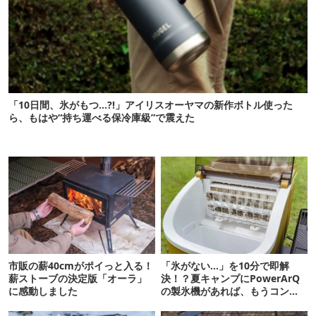
「10日間、氷がもつ…?!」アイリスオーヤマの新作ボトル使った
ら、もはや“持ち運べる保冷庫級”で震えた
市販の薪40cmがポイっと入る！
「氷がない…」を10分で即解
薪ストーブの決定版「オーラ」
決！？夏キャンプにPowerArQ
に感動しました
の製氷機があれば、もうコンビ
ニ走らなくていいぞ