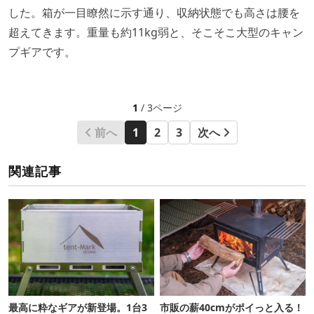
した。箱が一目瞭然に示す通り、収納状態でも高さは腰を
超えてきます。重量も約11kg弱と、そこそこ大型のキャン
プギアです。
1
/ 3ページ
前へ
1
2
3
次へ
関連記事
最高に粋なギアが新登場。1台3
市販の薪40cmがポイっと入る！