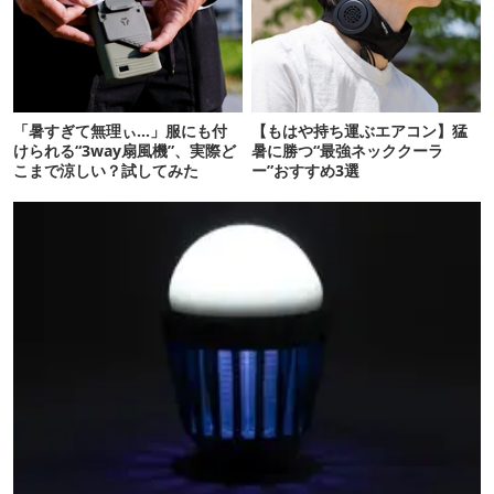
「暑すぎて無理ぃ…」服にも付
【もはや持ち運ぶエアコン】猛
けられる“3way扇風機”、実際ど
暑に勝つ“最強ネッククーラ
こまで涼しい？試してみた
ー”おすすめ3選