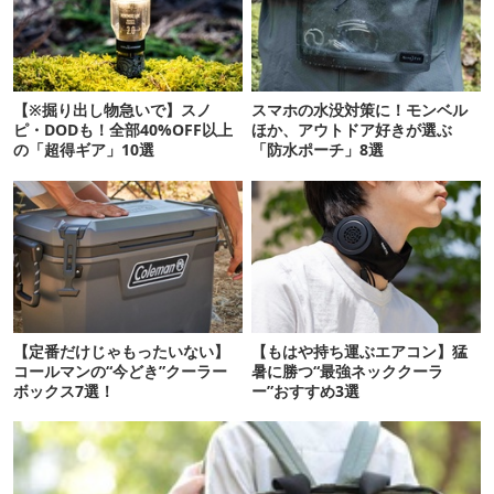
【※掘り出し物急いで】スノ
スマホの水没対策に！モンベル
ピ・DODも！全部40%OFF以上
ほか、アウトドア好きが選ぶ
の「超得ギア」10選
「防水ポーチ」8選
【定番だけじゃもったいない】
【もはや持ち運ぶエアコン】猛
コールマンの“今どき”クーラー
暑に勝つ“最強ネッククーラ
ボックス7選！
ー”おすすめ3選