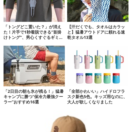
「トングどこ置いた？」が消え
【汗だくでも、タオルはカラッ
た！片手で1秒着脱できる“首掛
と】猛暑アウトドアに頼れる速
けトング”、男心くすぐるギミッ
乾タオル13選
クが最高だった
「2日目の朝も氷が残る！」猛暑
「全部かわいい」ハイドロフラ
キャンプに勝つ“保冷力最強クー
スク新色5色。キッズ用なのに、
ラー”おすすめ16選
大人が欲しくなりました