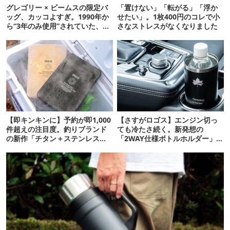
グレゴリー × ビームスの限定バ
「置けない」「転がる」「浮か
ッグ、カッコよすぎ。1990年か
せたい」。1枚400円のコレで小
ら“3年のみ使用”されていた、紫
さなストレスがなくなりました
タグが復活
【即キンキンに】予約が即1,000
【さすがロゴス】エンジン切っ
件超えの注目度。釣りブランド
ても冷たさ続く。新発想の
の新作「チタン＋ステンレスの
「2WAY仕様ボトルホルダー」が
保冷剤」が再販開始
頼りになります