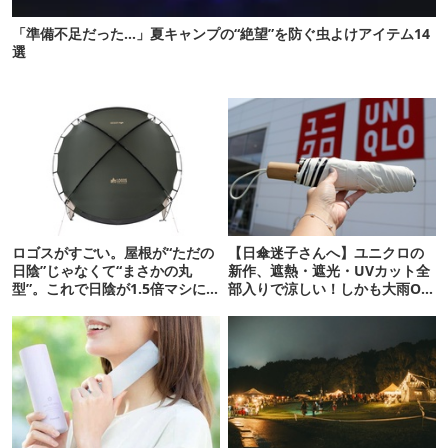
「準備不足だった…」夏キャンプの“絶望”を防ぐ虫よけアイテム14
選
ロゴスがすごい。屋根が“ただの
【日傘迷子さんへ】ユニクロの
日陰”じゃなくて“まさかの丸
新作、遮熱・遮光・UVカット全
型”。これで日陰が1.5倍マシに
部入りで涼しい！しかも大雨OK
なる新作タープです
でコスパ良すぎた