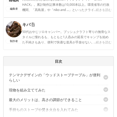
HACK』。累計制作記事本数は10,000本以上。環境省等の行政
編集者
機関、「髙島屋」や「niko and ...」といったクライアントとの
...続きを読む
連携実績多数。また、TBSテレビ『ラヴィット！』等、各メデ
ィアで登壇機会多数の編集部員も所属。
キバ
CAMP HACK編集部のプロフィール
50代おやじソロキャンパー。ブッシュクラフト寄りの無骨なス
タイルに憧れるも、もともと1人呑みの延長でキャンプを始め
制作者
た不純さもあり、便利で快適な道具が手放せない。
...続きを読む
キバのプロフィール
目次
テンマクデザインの「ウッドストーブテーブル」が便利
らしい
現物を組み立ててみた
焚き火台・BBQグリルとも好相性
最大のメリットは、高さの調節ができること
セット内容は？
まずは脚を逆さに取り付け
手持ちのストーブや焚き火台を入れてみた
選べる高さは6段階
きっちりハマるテーブル天板