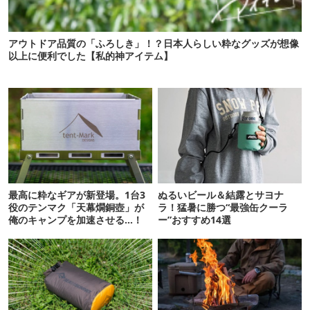
アウトドア品質の「ふろしき」！？日本人らしい粋なグッズが想像
以上に便利でした【私的神アイテム】
最高に粋なギアが新登場。1台3
ぬるいビール＆結露とサヨナ
役のテンマク「天幕燗銅壺」が
ラ！猛暑に勝つ“最強缶クーラ
俺のキャンプを加速させる…！
ー”おすすめ14選