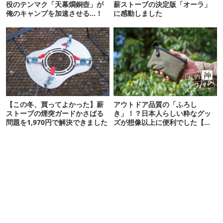
役のテンマク「天幕燗銅壺」が
薪ストーブの決定版「オーラ」
俺のキャンプを加速させる…！
に感動しました
【この冬、買ってよかった】薪
アウトドア品質の「ふろし
ストーブの煙突ガードかさばる
き」！？日本人らしい粋なグッ
問題を1,970円で解決できました
ズが想像以上に便利でした【私
的神アイテム】