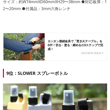
サイズ：約W74mmXD60mmXH29〜38mm ●対応板厚：1
2〜20mm ●付属品：3mm六角レンチ
カンタン接続金具で「焚き火テーブル」を
DIY！切る・塗る・締めるの3ステップで完
成！
2022/08/08
関美奈子
9位：SLOWER スプレーボトル