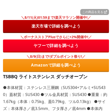
この商品を見る
＼8/11(火)01:59まで!楽天マラソン開催中!／
楽天市場で詳細を調べよう
＼ボーナスストアPlusでさらに+2%開催中!／
ヤフーで詳細を調べよう
＼8/9(日)まで!ダブルポイント祭り!／
Amazonで詳細を調べよう
TSBBQ ライトステンレス ダッチオーブン
●本体材質：ステンレス三層鋼（SUS304+アルミ+SUS43
0）蓋材質：SUS430 ●ツル金具材質：SUS430 ●重量：約
1.67kg（本体：0.75kg、蓋0.79kg、ツル0.13kg） ●サイ
ズ：本体厚さ／底3.5mm、フタ厚さ／底4mm ●本体内