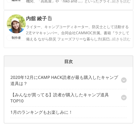
機関、「髙島屋」や「niko and ...」といったクライアントとの
...続きを読む
連携実績多数。また、TBSテレビ『ラヴィット！』等、各メデ
ィアで登壇機会多数の編集部員も所属。
内舘 綾子
CAMP HACK編集部のプロフィール
ライター、キャンプコーディネーター、防災士として活動する
2児ママキャンパー。合同会社CAMMOC所属。書籍『ラクして
制作者
備える ながら防災 フェーズフリーな暮らし方(辰巳出版)』『う
...続きを読む
まみがギュッ！干すだけ簡単 はじめてのドライフード(山と溪
谷社)』。コラボテント『LaLa(tent-Mark DESIGNS)』。SNSメ
インはInstagram気軽にフォローしていただけると嬉しいで
目次
す！▶2016年～CAMP HACKライター
内舘 綾子のプロフィール
2020年12月にCAMP HACK読者が最も購入したキャンプ
道具は？
【みんなが買ってる】読者が購入したキャンプ道具
2020年12月に配信した記事から、とくに売れたアイテムをランキ
TOP10
ングで紹介
1月のランキングもお楽しみに！
10位： アイアンブロック テツコウモリ
9位：SLOWER スプレーボトル
8位：TSBBQ ライトステンレス ダッチオーブン
7位：ナンガ オーロラスタンドカラーダウンジャケット