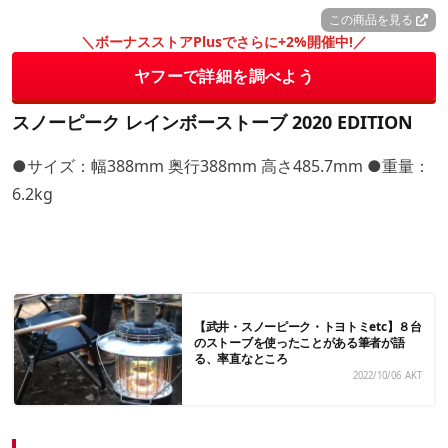
この商品を見る
＼ボーナスストアPlusでさらに+2%開催中!／
ヤフーで詳細を調べよう
スノーピーク レインボーストーブ 2020 EDITION
●サイズ：幅388mm 奥行388mm 高さ485.7mm ●重量：
6.2kg
【武井・スノーピーク・トヨトミetc】８台
のストーブを使ったことがある筆者が語
る、率直なところ
2022/10/06
AKT