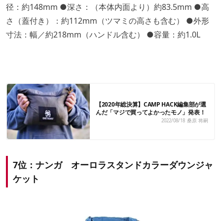
径：約148mm ●深さ：（本体内面より）約83.5mm ●高
さ（蓋付き）：約112mm（ツマミの高さも含む） ●外形
寸法：幅／約218mm（ハンドル含む） ●容量：約1.0L
【2020年総決算】CAMP HACK編集部が選
んだ「マジで買ってよかったモノ」発表！
2022/08/18
桑原 将嗣
7位：ナンガ オーロラスタンドカラーダウンジャ
ケット