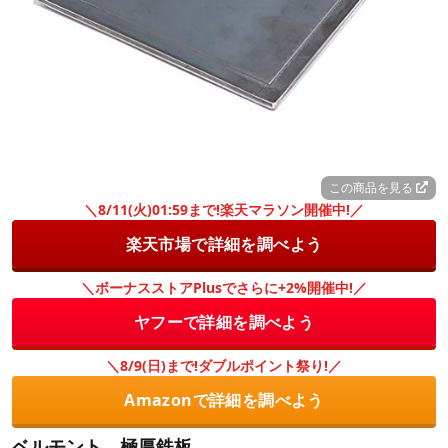
この商品を見る
＼8/11(火)01:59まで!楽天マラソン開催中!／
楽天市場で詳細を調べよう
＼ボーナスストアPlusでさらに+2%開催中!／
ヤフーで詳細を調べよう
＼8/9(日)まで!ダブルポイント祭り!／
Amazonで詳細を調べよう
ベルモント 極厚鉄板