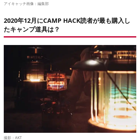
6位：スノーピーク レインボーストーブ 2020 EDITION
アイキャッチ画像：編集部
5位：ベルモント 極厚鉄板
4位：オレゴニアンキャンパー ロガーバケット
2020年12月にCAMP HACK読者が最も購入し
3位：モーラナイフ コンパニオンスパーク
2位：フュアーハンドランタン 276 ジンク
たキャンプ道具は？
1位：フィールドア アルミコンパクトコット
撮影：AKT