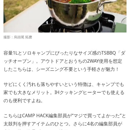
撮影：烏頭尾 拓磨
容量1Lとソロキャンプにぴったりなサイズ感のTSBBQ「ダ
ッチオーブン」。アウトドアとおうちの2WAY使用を想定
したこちらは、シーズニング不要という手軽さが魅力！
サビにくく汚れも落ちやすいという特徴は、キャンプでも
家でも大きなメリット。IHクッキングヒーターでも使える
のも便利ですよね。
こちらはCAMP HACK編集部員が“マジで買ってよかった”と
太鼓判を押すアイテムのひとつ。さらに4名の編集部員が