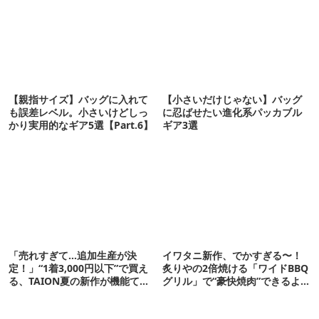
【親指サイズ】バッグに入れて
【小さいだけじゃない】バッグ
も誤差レベル。小さいけどしっ
に忍ばせたい進化系パッカブル
かり実用的なギア5選【Part.6】
ギア3選
「売れすぎて…追加生産が決
イワタニ新作、でかすぎる〜！
定！」“1着3,000円以下”で買え
炙りやの2倍焼ける「ワイドBBQ
る、TAION夏の新作が機能てん
グリル」で“豪快焼肉”できるよ
こ盛りです
【再販開始】