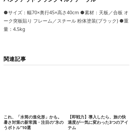
●サイズ：幅70×奥行45×高さ40cm ●素材：天板／合板 オ
ーク突板貼り フレーム／スチール 粉体塗装(ブラック) ●重
量：4.5kg
関連記事
これ、「水筒の進化形」かも。
【即戦力】導入したら、旅の快
暑さ対策の新常識・注目の“氷の
適度が一気に変わった3つのアイ
うボトル”10選
テム