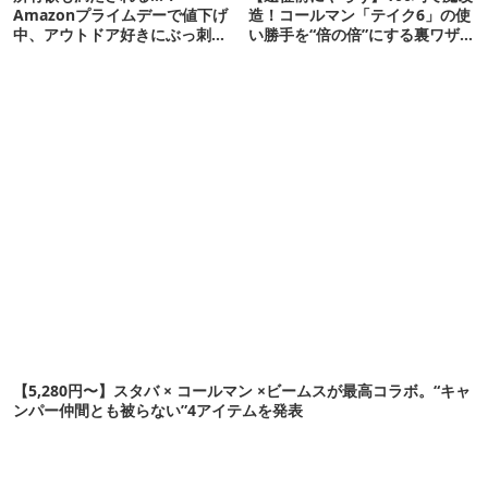
Amazonプライムデーで値下げ
造！コールマン「テイク6」の使
中、アウトドア好きにぶっ刺さ
い勝手を“倍の倍”にする裏ワザ6
る「便利ガジェット」8選
連発
【5,280円〜】スタバ × コールマン ×ビームスが最高コラボ。“キャ
ンパー仲間とも被らない”4アイテムを発表