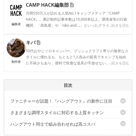
CAMP HACK編集部
月間550万人が訪れる人気No.1キャンプメディア『CAMP
HACK』。累計制作記事本数は10,000本以上。環境省等の行政
編集者
機関、「髙島屋」や「niko and ...」といったクライアントとの
...続きを読む
連携実績多数。また、TBSテレビ『ラヴィット！』等、各メデ
ィアで登壇機会多数の編集部員も所属。
キバ
CAMP HACK編集部のプロフィール
50代おやじソロキャンパー。ブッシュクラフト寄りの無骨なス
タイルに憧れるも、もともと1人呑みの延長でキャンプを始め
制作者
た不純さもあり、便利で快適な道具が手放せない。
...続きを読む
キバのプロフィール
目次
ファニチャーが話題！『ハングアウト』の新作に注目
さまざまな調理スタイルに対応する上質キッチン
クランクシリーズに「クッキングテーブル」が登場！
天板は2枚構成で下段にも設置可能
ハングアウト同士で組み合わせれば高コスパ
2階建て構造のバランスが秀逸
コールマンのツーバーナーが見事にフィット！