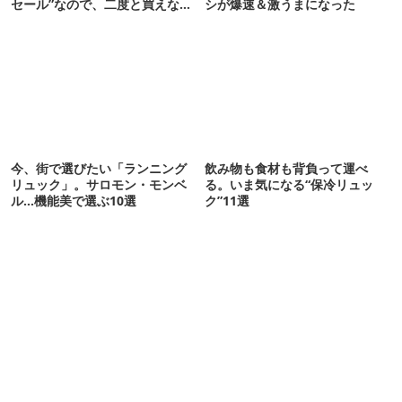
セール”なので、二度と買えない
シが爆速＆激うまになった
かも【8月4日から】
今、街で選びたい「ランニング
飲み物も食材も背負って運べ
リュック」。サロモン・モンベ
る。いま気になる“保冷リュッ
ル…機能美で選ぶ10選
ク”11選