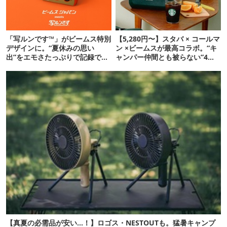
「写ルンです™」がビームス特別
【5,280円〜】スタバ × コールマ
デザインに。“夏休みの思い
ン ×ビームスが最高コラボ。“キ
出”をエモさたっぷりで記録でき
ャンパー仲間とも被らない”4ア
るよ
イテムを発表
【真夏の必需品が安い…！】ロゴス・NESTOUTも。猛暑キャンプ