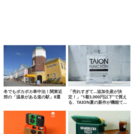
冬でもポカポカ車中泊！関東近
「売れすぎて…追加生産が決
郊の「温泉がある道の駅」8選
定！」“1着3,000円以下”で買え
る、TAION夏の新作が機能てん
こ盛りです