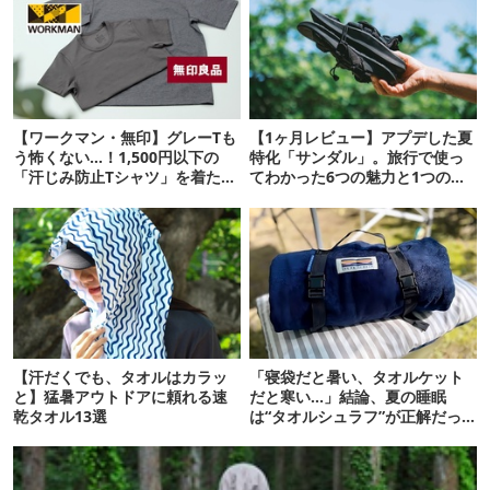
【ワークマン・無印】グレーTも
【1ヶ月レビュー】アプデした夏
う怖くない…！1,500円以下の
特化「サンダル」。旅行で使っ
「汗じみ防止Tシャツ」を着たら
てわかった6つの魅力と1つの注
期待以上だった
意点
【汗だくでも、タオルはカラッ
「寝袋だと暑い、タオルケット
と】猛暑アウトドアに頼れる速
だと寒い…」結論、夏の睡眠
乾タオル13選
は“タオルシュラフ”が正解だっ
た