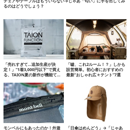
チェアやテーブルはもういらない→じゃあ「匂い」に手を出してみ
るのはどうでしょう？
「売れすぎて…追加生産が決
「嘘、これ2ルーム！？」しかも
定！」“1着3,000円以下”で買え
設営簡単。初心者におすすめの
る、TAION夏の新作が機能てん
最新“おしゃれ広々テント”7選
こ盛りです
モンベルにもあったのか！外遊
「日傘はめんどう」→「じゃあ