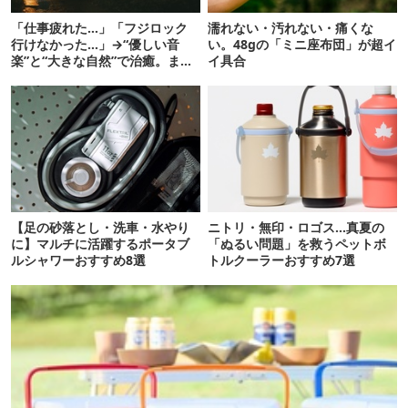
「仕事疲れた…」「フジロック
濡れない・汚れない・痛くな
行けなかった…」→“優しい音
い。48gの「ミニ座布団」が超イ
楽”と“大きな自然”で治癒。まだ
イ具合
間に合います。
【足の砂落とし・洗車・水やり
ニトリ・無印・ロゴス…真夏の
に】マルチに活躍するポータブ
「ぬるい問題」を救うペットボ
ルシャワーおすすめ8選
トルクーラーおすすめ7選