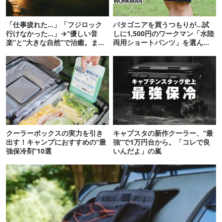
「仕事疲れた…」「フジロック
パタゴニアを買うつもりが…試
行けなかった…」→“優しい音
しに1,500円のワークマン「水陸
楽”と“大きな自然”で治癒。まだ
両用ショートパンツ」を選んだ
間に合います。
ら大正解だった
クーラーボックスの実力を引き
キャプスタの新作クーラー、“最
出す！キャンプにおすすめの“最
強”で1万円台から。「コレで良
強保冷剤”10選
いんだよ」の嵐