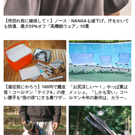
【売切れ前に確保して！】ノース・NANGAも値下げ。汗をかいて
も快適、最大55%オフ「高機能ウェア」10選
【遠征前にやろう】100均で魔改
「お尻涼しい〜！」やっぱ夏は
造！コールマン「テイク6」の使
メッシュ。「しかも安い」コー
い勝手を“倍の倍”にする裏ワザ6
ルマン今年の新作は、カラーも
連発
さわやかです