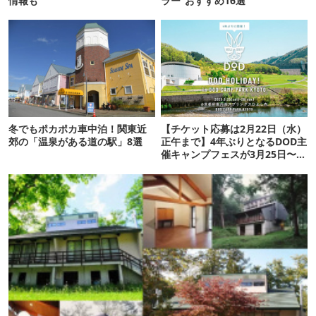
情報も
ラー”おすすめ16選
冬でもポカポカ車中泊！関東近
【チケット応募は2月22日（水）
郊の「温泉がある道の駅」8選
正午まで】4年ぶりとなるDOD主
催キャンプフェスが3月25日〜
26日の週末に開催！