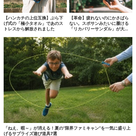
【ハンカチの上位互換】ぶら下
【革命】疲れないのにかさばら
げ式の「極小タオル」であのス
ない。スポサンみたいに履ける
トレスから解放されました
「リカバリーサンダル」が大本
命！
「ねえ、暇～」が消える！夏の“限界ファミキャン”を一気に盛り上
げるサプライズ遊び道具7選