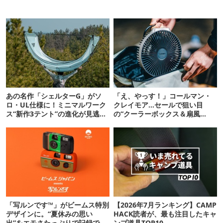
あの名作「シェルターG」がソ
「え、やっす！」コールマン・
ロ・UL仕様に！ミニマルワーク
クレイモア…セールで狙い目
ス“新作3テント”の進化が見逃せ
の“クーラーボックス＆扇風
ない
機”12選
「写ルンです™」がビームス特別
【2026年7月ランキング】CAMP
デザインに。“夏休みの思い
HACK読者が、最も注目したキャ
出”をエモさたっぷりで記録でき
ンプ道具TOP10