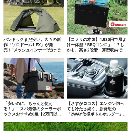
バンドックまだ安い。久々の新
【コメリの本気】4,980円で風よ
作「ソロドーム1 EX」が発
け一体型「BBQコンロ」！？し
売！“メッシュインナー”だけで
かも、高さ2段階・薄型収納で文
も使えるよ【防災も◎】
句なしかも
「安いのに、ちゃんと使え
【さすがロゴス】エンジン切っ
る！」コスパ最強のクーラーボ
ても冷たさ続く。新発想の
ックスおすすめ8選【2万円以
「2WAY仕様ボトルホルダー」が
下】
頼りになります