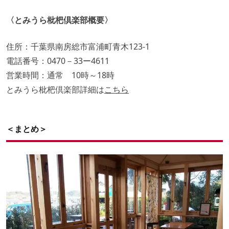
〈とみうら枇杷倶楽部概要〉
住所：千葉県南房総市富浦町青木123-1
電話番号：0470－33ー4611
営業時間：通常 10時～18時
とみうら枇杷倶楽部詳細は
こちら
＜まとめ＞