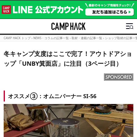
CAMP HACK トップ
›
NEWS・コラムの記事一覧
›
取材・連載の記事一覧
›
ショップ取材の記事一
冬キャンプ支度はここで完了！アウトドアショ
ップ「UNBY箕面店」に注目（3ページ目）
オススメ③：オムニバーナー SI-56