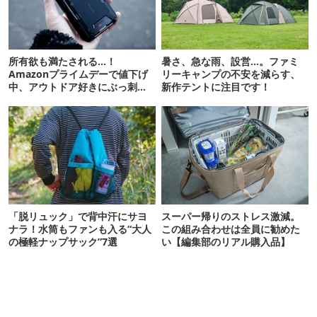
所有欲も満たされる…！
暑さ、急な雨、設営…。ファミ
Amazonプライムデーで値下げ
リーキャンプの不安を減らす、
中、アウトドア好きにぶっ刺さ
新作テントに注目です！
る「便利ガジェット」8選
「脱リュック」で背中汗にサヨ
スーパー帰りのストレス激減。
ナラ！水筒もファンも入る“大人
この組み合わせは全員に勧めた
の極軽ナップサック”7選
い【編集部のリアル購入品】