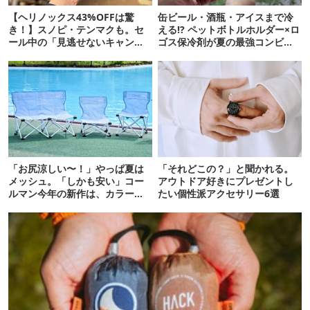
【ヘリノックス43%OFFは驚
缶ビール・酒瓶・アイスまで冷
き！】スノピ・テンマクも。セ
える!? ペットボトルホルダー×ロ
ール中の「見逃せないキャンプ
ゴス保冷剤が夏の最強コンビだ
道具」12選
った
「お尻涼しい〜！」やっぱ夏は
「それどこの？」と聞かれる。
メッシュ。「しかも安い」コー
アウトドア好きにプレゼントし
ルマン今年の新作は、カラーも
たい個性派アクセサリー6選
さわやかです