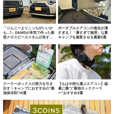
「ジムニーよりこっちがいいか
ポータブルエアコンの進化が凄
も…?」DAMDが本気で作った新
すぎる！「暑すぎて無理」な夏
型クロスビーカスタムが良すぎ
キャンプを激変させる最新5選
るぞ！
クーラーボックスの実力を引き
【もはや持ち運ぶエアコン】猛
出す！キャンプにおすすめの“最
暑に勝つ“最強ネッククーラ
強保冷剤”10選
ー”おすすめ3選