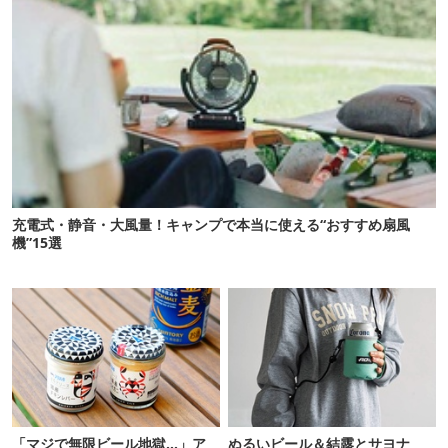
充電式・静音・大風量！キャンプで本当に使える“おすすめ扇風
機”15選
「マジで無限ビール地獄…」ア
ぬるいビール＆結露とサヨナ