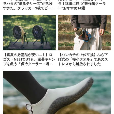
ヲハタの“塗るテリーヌ”が危険
ラ！猛暑に勝つ“最強缶クーラ
すぎた。クラッカー1枚でビール
ー”おすすめ14選
が止まらない！
【真夏の必需品が安い…！】ロ
【ハンカチの上位互換】ぶら下
ゴス・NESTOUTも。猛暑キャン
げ式の「極小タオル」であのス
プを救う「保冷クーラー・暑さ
トレスから解放されました
対策ギア」12選