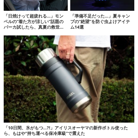
「日焼けって超疲れる…」モン
「準備不足だった…」夏キャン
ベルの“着た方が涼しい”話題の
プの“絶望”を防ぐ虫よけアイテ
パーカ試したら、真夏の救世主
ム14選
だった
「10日間、氷がもつ…?!」アイリスオーヤマの新作ボトル使った
ら、もはや“持ち運べる保冷庫級”で震えた