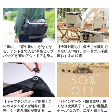
「重い」「背中暑い」がなくな
【冷凍対応も】“保冷じゃ満足で
る。テントまで入る“革命ヒップ
きない人”向け、ポータブル冷蔵
バッグ”が夏のアウトドアを身軽
庫おすすめ12選
にしてくれた
【キャプテンスタッグ新作】こ
「ゼインアーツ・50％OFF」無
のカスタムギアが地味に優
くなり次第終了！しかも“廃盤品
秀…！「置き場所が増える」
セール”なので、二度と買えない