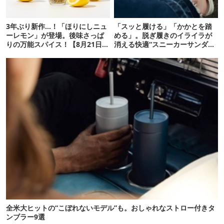
3年ぶり新作…！「ほりにしニュ
「スッと履ける」「かかとを踏
ーレモン」が登場。後味さっぱ
める」。脱ぎ履きのイライラが
りの万能スパイス！【8月21日発
消える快適“スニーカーサンダ
売】
ル”6選
全米大ヒットの“こぼれないモデル”も。おしゃれなストロー付きタ
ンブラー9選