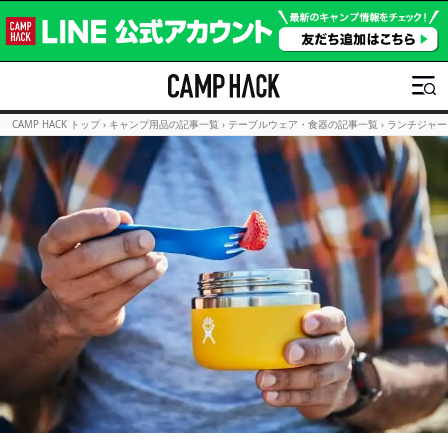
CAMP HACK トップ
›
キャンプ用品の記事一覧
›
テーブルウェア・食器の記事一覧
›
ランチジャー