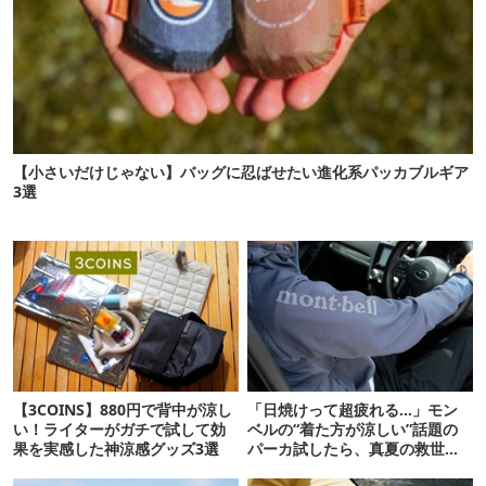
【小さいだけじゃない】バッグに忍ばせたい進化系パッカブルギア
3選
【3COINS】880円で背中が涼し
「日焼けって超疲れる…」モン
い！ライターがガチで試して効
ベルの“着た方が涼しい”話題の
果を実感した神涼感グッズ3選
パーカ試したら、真夏の救世主
だった