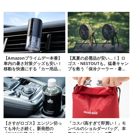
【Amazonプライムデー本番】
【真夏の必需品が安い…！】ロ
車内の暑さ対策グッズも安い！
ゴス・NESTOUTも。猛暑キャン
移動を快適にする「カー用品」
プを救う「保冷クーラー・暑さ
12選
対策ギア」12選
【さすがロゴス】エンジン切っ
「コスパ高すぎて即買い！」モ
ても冷たさ続く。新発想の
ンベルのショルダーバッグ、本