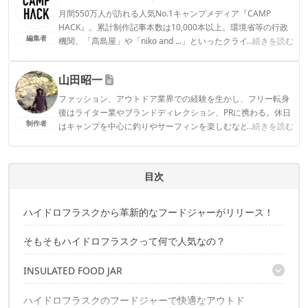
月間550万人が訪れる人気No.1キャンプメディア『CAMP
HACK』。累計制作記事本数は10,000本以上。環境省等の行政
編集者
機関、「髙島屋」や「niko and ...」といったクライアントとの
...続きを読む
連携実績多数。また、TBSテレビ『ラヴィット！』等、各メデ
ィアで登壇機会多数の編集部員も所属。
山田昭一
CAMP HACK編集部のプロフィール
ファッション、アウトドア業界での経験を生かし、フリー転身
後はライター業やブランドディレクション、PRに携わる。休日
制作者
はキャンプを中心に釣りやサーフィンを楽しむなど本格的なア
...続きを読む
ウトドアに傾倒。
山田昭一のプロフィール
目次
ハイドロフラスクから革新的なフードジャーがリリース！
そもそもハイドロフラスクって何で人気なの？
INSULATED FOOD JAR
ハイドロフラスクのフードジャーで快適なアウトド
12OZ