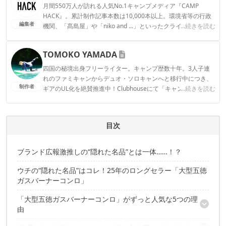
月間550万人が訪れる人気No.1キャンプメディア『CAMP
HACK』。累計制作記事本数は10,000本以上。環境省等の行政
編集者
機関、「髙島屋」や「niko and ...」といったクライアントとの
...続きを読む
連携実績多数。また、TBSテレビ『ラヴィット！』等、各メデ
ィアで登壇機会多数の編集部員も所属。
TOMOKO YAMADA
CAMP HACK編集部のプロフィール
四国の秘境出身フリーライター。キャンプ歴数十年。3人子連
れのファミキャンからデュオ・ソロキャンへと移行中につき、
制作者
ギアのUL化を絶賛推進中！Clubhouseにて「キャンパーさんよ
...続きを読む
ってらっしゃい！」モデレーターやってます。よってらっしゃ
い〜！ Instagram：@tomokoyamada76
TOMOKO YAMADAのプロフィール
目次
ブランド広報激推しの“隠れた名品”とは一体……！？
ウチの“隠れた名品”はコレ！25年のロングセラー「大型五徳
ガスバーナーコンロ」
「大型五徳ガスバーナーコンロ」がずっと人気な5つの理
由