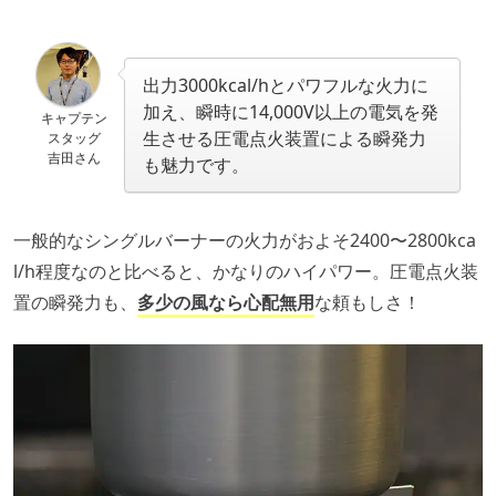
出力3000kcal/hとパワフルな火力に
加え、瞬時に14,000V以上の電気を発
キャプテン
生させる圧電点火装置による瞬発力
スタッグ
吉田さん
も魅力です。
一般的なシングルバーナーの火力がおよそ2400〜2800kca
l/h程度なのと比べると、かなりのハイパワー。圧電点火装
置の瞬発力も、
多少の風なら心配無用
な頼もしさ！