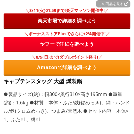
この商品を見る
＼8/11(火)01:59まで!楽天マラソン開催中!／
楽天市場で詳細を調べよう
＼ボーナスストアPlusでさらに+2%開催中!／
ヤフーで詳細を調べよう
＼8/9(日)まで!ダブルポイント祭り!／
Amazonで詳細を調べよう
キャプテンスタッグ 大型 燻製鍋
●製品サイズ(約)：幅300×奥行310×高さ195mm ●重量
(約)：1.6kg ●材質：本体・ふた/鉄(錫めっき)、網・ハンド
ル/鉄(クロムめっき)、つまみ/天然木 ●セット内容：本体×
1、ふた×1、網×1