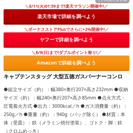
＼8/11(火)01:59まで!楽天マラソン開催中!／
楽天市場で詳細を調べよう
＼ボーナスストアPlusでさらに+2%開催中!／
ヤフーで詳細を調べよう
＼8/9(日)まで!ダブルポイント祭り!／
Amazonで詳細を調べよう
キャプテンスタッグ 大型五徳ガスバーナーコンロ
●組立サイズ（約）：幅380×奥行207×高さ232mm ●収納
サイズ（約）：幅240×奥行207×高さ85mm ●点火方式：
圧電着火方式 ●出力：3000kcal／h ●ガス消費量（約）：
250g／h ●重量（約）：940g（バッグ除く） ●材質：本
体（受皿）：鉄（メラミン焼付塗装）、ゴトク・脚：鉄
（クロムめっき）