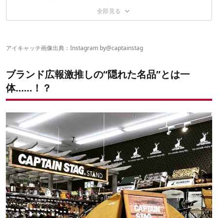
“名品ならでは”な、オススメの使い方を聞いてみました！
その1. 大鍋調理でも安定感ケタ違いの大型五徳
その2. 折りたためばペタンコ！付属バッグにスリム収納
リスペクトすべき隠れた名品はまだまだ存在する？！
2台使いすれば2バーナー要らず！
その3. 出力3000kcal/hのハイパワー＆瞬発力の高い着火システ
他にもこんな使い方で調理の幅が広がる！
ム
その4. 使いやすい細部パーツ
アイキャッチ画像出典：Instagram by
@captainstag
その5. 「表面加工」と「取り外せる五徳」でお手入れもイージ
ー
ブランド広報激推しの“隠れた名品”とは一
体……！？