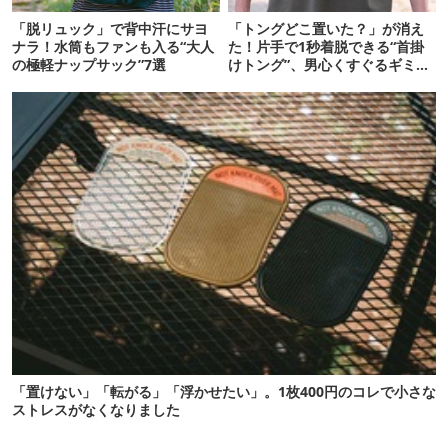
「脱リュック」で背中汗にサヨ
「トングどこ置いた？」が消え
ナラ！水筒もファンも入る“大人
た！片手で1秒着脱できる“首掛
の極軽ナップサック”7選
けトング”、男心くすぐるギミッ
クが最高だった
「置けない」「転がる」「浮かせたい」。1枚400円のコレで小さな
ストレスがなくなりました