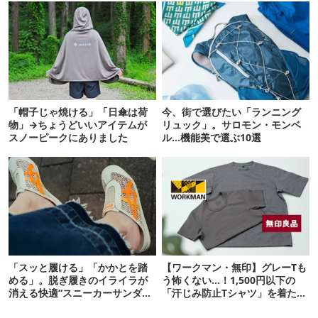
「帽子じゃ焼ける」「日傘は荷
今、街で選びたい「ランニング
物」→ちょうどいいアイテムが
リュック」。サロモン・モンベ
スノーピークにありました
ル…機能美で選ぶ10選
「スッと履ける」「かかとを踏
【ワークマン・無印】グレーTも
める」。脱ぎ履きのイライラが
う怖くない…！1,500円以下の
消える快適“スニーカーサンダ
「汗じみ防止Tシャツ」を着たら
ル”6選
期待以上だった