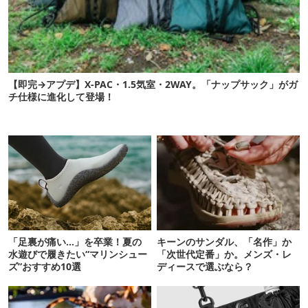
【即完→アプデ】X-PAC・1.5気室・2WAY。「ナップサック」がガ
チ仕様に進化して登場！
「足裏が痛い…」を卒業！夏の
キーンのサンダル、「名作」か
水遊びで履きたい“マリンシュー
「次世代定番」か。メンズ・レ
ズ”おすすめ10選
ディースで選ぶなら？