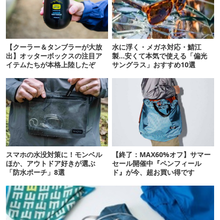
【クーラー＆タンブラーが大放
水に浮く・メガネ対応・鯖江
出】オッターボックスの注目ア
製…安くて本気で使える「偏光
イテムたちが本格上陸したぞ
サングラス」おすすめ10選
スマホの水没対策に！モンベル
【終了：MAX60%オフ】サマー
ほか、アウトドア好きが選ぶ
セール開催中『ペンフィール
「防水ポーチ」8選
ド』が今、超お買い得です