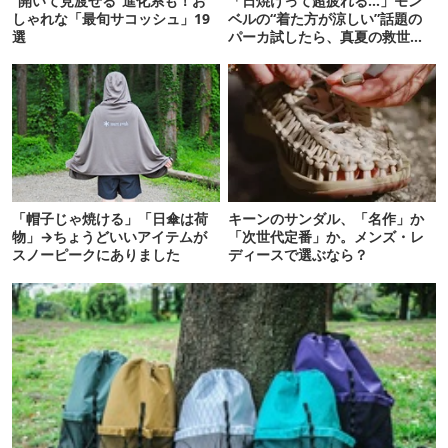
“開いて見渡せる”進化系も！お
「日焼けって超疲れる…」モン
しゃれな「最旬サコッシュ」19
ベルの“着た方が涼しい”話題の
選
パーカ試したら、真夏の救世主
だった
「帽子じゃ焼ける」「日傘は荷
キーンのサンダル、「名作」か
物」→ちょうどいいアイテムが
「次世代定番」か。メンズ・レ
スノーピークにありました
ディースで選ぶなら？