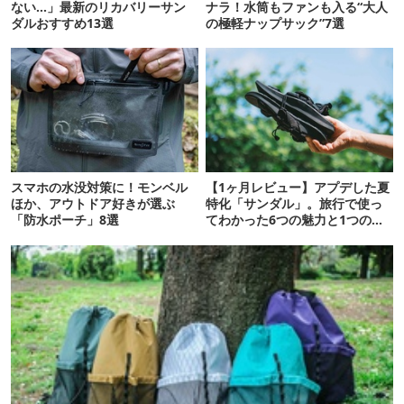
ない…」最新のリカバリーサン
ナラ！水筒もファンも入る“大人
ダルおすすめ13選
の極軽ナップサック”7選
スマホの水没対策に！モンベル
【1ヶ月レビュー】アプデした夏
ほか、アウトドア好きが選ぶ
特化「サンダル」。旅行で使っ
「防水ポーチ」8選
てわかった6つの魅力と1つの注
意点