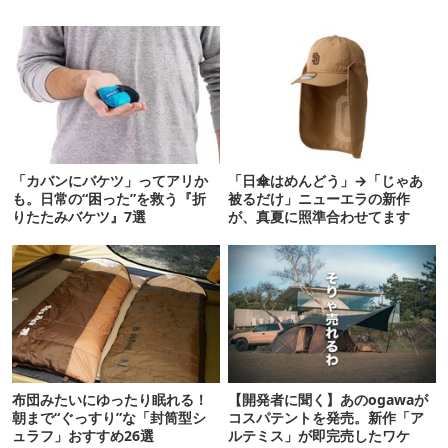
「カバンにバケツ」ってアリか
「日傘はめんどう」→「じゃあ
も。日常の“困った”を救う『折
被るだけ」ニューエラの新作
りたたみバケツ』7選
が、真夏に照準合わせてます
布団みたいにゆったり眠れる！
【開発者に聞く】あのogawaが
朝まで“ぐっすり”な「封筒型シ
コスパテントを発売。新作「ア
ュラフ」おすすめ26選
ルテミス」が即完売したワケ