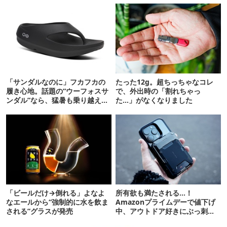
「サンダルなのに」フカフカの
たった12g。超ちっちゃなコレ
履き心地。話題の“ウーフォスサ
で、外出時の「割れちゃっ
ンダル”なら、猛暑も乗り越えら
た…」がなくなりました
れるかも
「ビールだけ→倒れる」よなよ
所有欲も満たされる…！
なエールから“強制的に水を飲ま
Amazonプライムデーで値下げ
される”グラスが発売
中、アウトドア好きにぶっ刺さ
る「便利ガジェット」8選