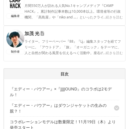
月間550万人が訪れる人気No.1キャンプメディア『CAMP
HACK』。累計制作記事本数は10,000本以上。環境省等の行政
編集者
機関、「髙島屋」や「niko and ...」といったクライアントとの
...続きを読む
連携実績多数。また、TBSテレビ『ラヴィット！』等、各メデ
ィアで登壇機会多数の編集部員も所属。
加茂 光
CAMP HACK編集部のプロフィール
ライター。フリーペーパー『88』『Lj』編集スタッフを経てフ
リーに。「アウトドア」「旅」「オーガニック」をテーマに、
制作者
人と自然が関わる風景を伝えるべく活動中。座右の銘は「ルー
...続きを読む
ル破ってもマナーは守るぜ」。
加茂 光のプロフィール
目次
『エディー・バウアー』×『JJJJOUND』のコラボは2モデ
ル！
『エディー・バウアー』はダウンジャケットの生みの
親？！
コラボレーションモデルは数量限定！11月19日（木）より
ブランドのアイコン「スカイライナー」を踏襲
発売スタート