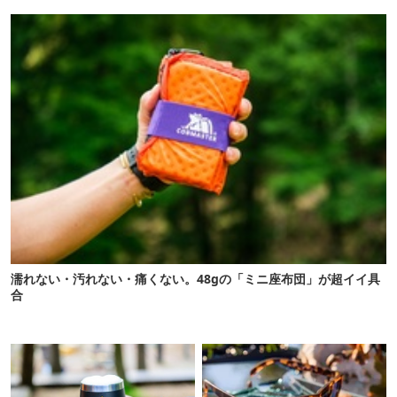
濡れない・汚れない・痛くない。48gの「ミニ座布団」が超イイ具
合