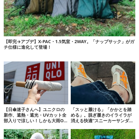
【即完→アプデ】X-PAC・1.5気室・2WAY。「ナップサック」がガ
チ仕様に進化して登場！
【日傘迷子さんへ】ユニクロの
「スッと履ける」「かかとを踏
新作、遮熱・遮光・UVカット全
める」。脱ぎ履きのイライラが
部入りで涼しい！しかも大雨OK
消える快適“スニーカーサンダ
でコスパ良すぎた
ル”6選