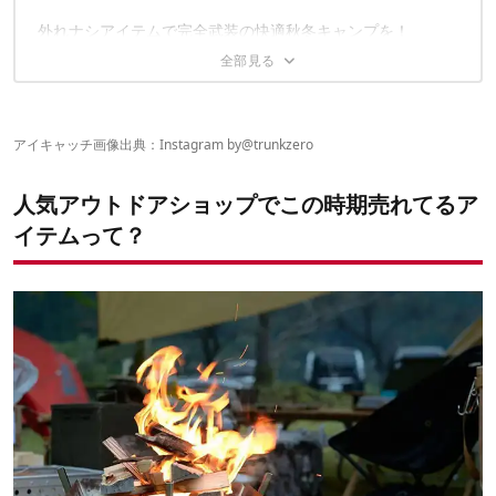
② クオルツ「ステンレス 炭火 火消し壺」
お話を伺ったのはオーナーの清水さん
外れナシアイテムで完全武装の快適秋冬キャンプを！
③ グリップスワニー「ファイヤープルーフブランケット」
①OMINI（オムニ）「石油バーナー ODカラー」
② ツノカワファーム TZ別注ポンチョライナー「Neck Rest
Pillow」＆「TheBUTON」
③ SLOWER「フォールディングコンテナ Estoril」
アイキャッチ画像出典：Instagram by
@trunkzero
人気アウトドアショップでこの時期売れてるア
イテムって？