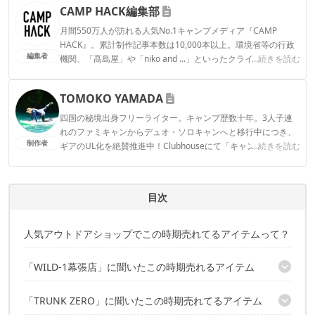
CAMP HACK編集部
月間550万人が訪れる人気No.1キャンプメディア『CAMP
HACK』。累計制作記事本数は10,000本以上。環境省等の行政
編集者
機関、「髙島屋」や「niko and ...」といったクライアントとの
...続きを読む
連携実績多数。また、TBSテレビ『ラヴィット！』等、各メデ
ィアで登壇機会多数の編集部員も所属。
TOMOKO YAMADA
CAMP HACK編集部のプロフィール
四国の秘境出身フリーライター。キャンプ歴数十年。3人子連
れのファミキャンからデュオ・ソロキャンへと移行中につき、
制作者
ギアのUL化を絶賛推進中！Clubhouseにて「キャンパーさんよ
...続きを読む
ってらっしゃい！」モデレーターやってます。よってらっしゃ
い〜！ Instagram：@tomokoyamada76
TOMOKO YAMADAのプロフィール
目次
人気アウトドアショップでこの時期売れてるアイテムって？
「WILD-1幕張店」に聞いたこの時期売れるアイテム
お話を伺ったのはキャンプ用品担当の前川さん
「TRUNK ZERO」に聞いたこの時期売れてるアイテム
① ユニフレーム「ファイアグリル」