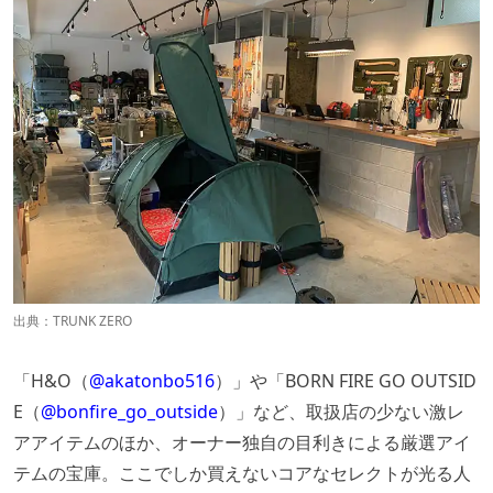
出典：
TRUNK ZERO
「H&O（
@akatonbo516
）」や「BORN FIRE GO OUTSID
E（
@bonfire_go_outside
）」など、取扱店の少ない激レ
アアイテムのほか、オーナー独自の目利きによる厳選アイ
テムの宝庫。ここでしか買えないコアなセレクトが光る人