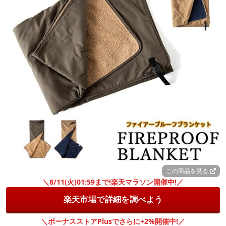
この商品を見る
＼8/11(火)01:59まで!楽天マラソン開催中!／
楽天市場で詳細を調べよう
＼ボーナスストアPlusでさらに+2%開催中!／