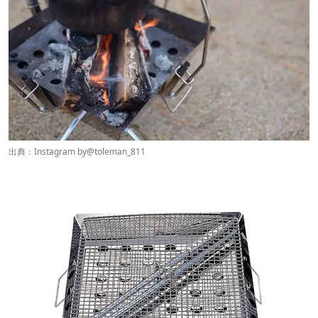
出典：Instagram by
@toleman_811