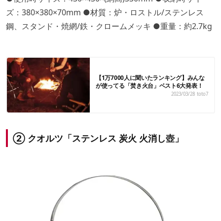
ズ：380×380×70mm ●材質：炉・ロストル/ステンレス
鋼、スタンド・焼網/鉄・クロームメッキ ●重量：約2.7kg
【1万7000人に聞いたランキング】みんな
が使ってる「焚き火台」ベスト6大発表！
2023/03/28
toto7
② クオルツ「ステンレス 炭火 火消し壺」