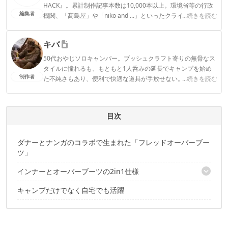
HACK』。累計制作記事本数は10,000本以上。環境省等の行政
編集者
機関、「髙島屋」や「niko and ...」といったクライアントとの
...続きを読む
連携実績多数。また、TBSテレビ『ラヴィット！』等、各メデ
ィアで登壇機会多数の編集部員も所属。
キバ
CAMP HACK編集部のプロフィール
50代おやじソロキャンパー。ブッシュクラフト寄りの無骨なス
タイルに憧れるも、もともと1人呑みの延長でキャンプを始め
制作者
た不純さもあり、便利で快適な道具が手放せない。
...続きを読む
キバのプロフィール
目次
ダナーとナンガのコラボで生まれた「フレッドオーバーブー
ツ」
インナーとオーバーブーツの2in1仕様
キャンプだけでなく自宅でも活躍
バックル搭載で脱着もラクラク