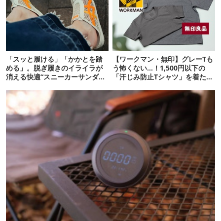
「スッと履ける」「かかとを踏
【ワークマン・無印】グレーTも
める」。脱ぎ履きのイライラが
う怖くない…！1,500円以下の
消える快適“スニーカーサンダ
「汗じみ防止Tシャツ」を着たら
ル”6選
期待以上だった