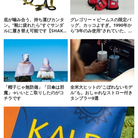
底が噛み合う、持ち運びカンタ
グレゴリー × ビームスの限定バ
ン。“靴に疲れたら”すぐサンダ
ッグ、カッコよすぎ。1990年か
ルに履き替え可能です【SHAKA
ら“3年のみ使用”されていた、紫
新作】
タグが復活
「帽子じゃ無防備」「日傘は邪
全米大ヒットの“こぼれないモデ
魔」→いいとこ取りしたのがコ
ル”も。おしゃれなストロー付き
チラです
タンブラー9選