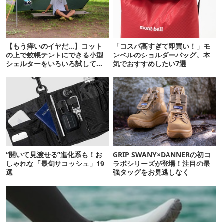
【もう痒いのイヤだ…】コット
「コスパ高すぎて即買い！」モ
の上で蚊帳テントにできる小型
ンベルのショルダーバッグ、本
シェルターをいろいろ試してみ
気でおすすめしたい7選
た
“開いて見渡せる”進化系も！お
GRIP SWANY×DANNERの初コ
しゃれな「最旬サコッシュ」19
ラボシリーズが登場！注目の最
選
強タッグをお見逃しなく