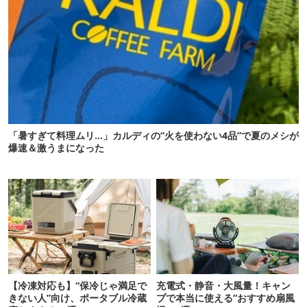
「暑すぎて料理ムリ…」カルディの“火を使わない4品”で夏のメシが
爆速＆激うまになった
【冷凍対応も】“保冷じゃ満足で
充電式・静音・大風量！キャン
きない人”向け、ポータブル冷蔵
プで本当に使える“おすすめ扇風