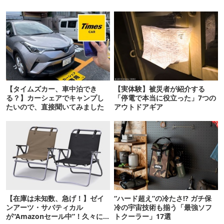
【タイムズカー、車中泊でき
【実体験】被災者が紹介する
る？】カーシェアでキャンプし
「停電で本当に役立った」7つの
たいので、直接聞いてみました
アウトドアギア
【在庫は未知数、急げ！】ゼイ
“ハード超え”の冷たさ!? ガチ保
ンアーツ・サバティカル
冷の宇宙技術も揃う「最強ソフ
が“Amazonセール中”！久々に
トクーラー」17選