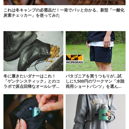
これは冬キャンプの必需品だ！一発でパッと分かる、新型「一酸化
炭素チェッカー」を使ってみた
冬に履きたいダナーはこれ！
パタゴニアを買うつもりが…試
「ゲンテンスティック」とのコ
しに1,500円のワークマン「水陸
ラボで原点回帰なオールレザー
両用ショートパンツ」を選んだ
モデルが登場です
ら大正解だった