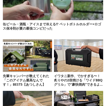
缶ビール・酒瓶・アイスまで冷える!? ペットボトルホルダー×ロゴ
ス保冷剤が夏の最強コンビだった
先輩キャンパーが教えてくれた
イワタニ新作、でかすぎる〜！
「このアイテム最高なんで
炙りやの2倍焼ける「ワイドBBQ
す！」BEST5【あつしさん】
グリル」で“豪快焼肉”できるよ
【再販開始】