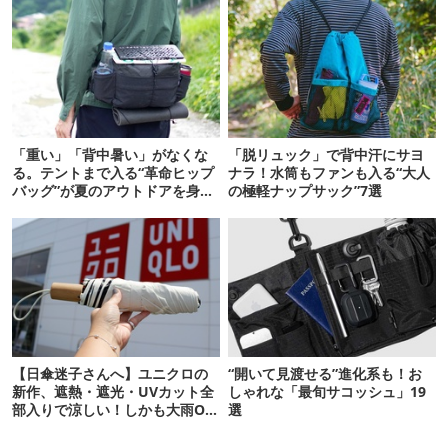
「重い」「背中暑い」がなくな
「脱リュック」で背中汗にサヨ
る。テントまで入る“革命ヒップ
ナラ！水筒もファンも入る“大人
バッグ”が夏のアウトドアを身軽
の極軽ナップサック”7選
にしてくれた
【日傘迷子さんへ】ユニクロの
“開いて見渡せる”進化系も！お
新作、遮熱・遮光・UVカット全
しゃれな「最旬サコッシュ」19
部入りで涼しい！しかも大雨OK
選
でコスパ良すぎた