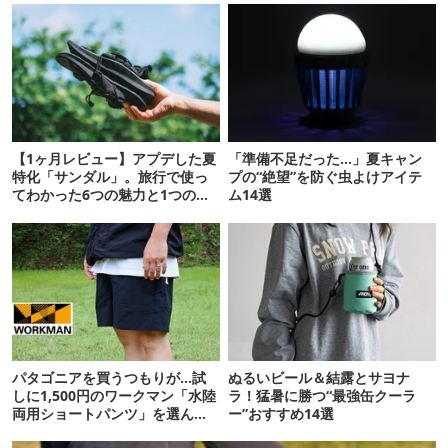
【1ヶ月レビュー】アプデした夏
「準備不足だった…」夏キャン
特化「サンダル」。旅行で使っ
プの“絶望”を防ぐ虫よけアイテ
てわかった6つの魅力と1つの注
ム14選
意点
パタゴニアを買うつもりが…試
ぬるいビール＆結露とサヨナ
しに1,500円のワークマン「水陸
ラ！猛暑に勝つ“最強缶クーラ
両用ショートパンツ」を選んだ
ー”おすすめ14選
ら大正解だった