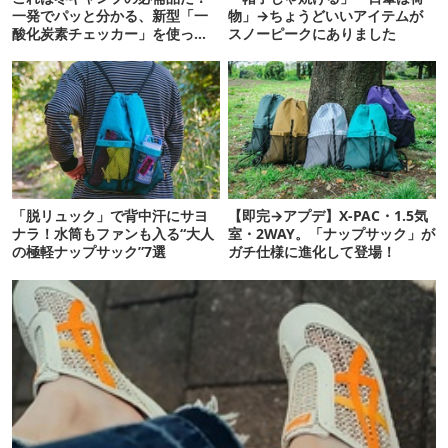
一発でパッと分かる、新型「一
物」→ちょうどいいアイテムが
酸化炭素チェッカー」を使って
スノーピークにありました
みた
「脱リュック」で背中汗にサヨ
【即完→アプデ】X-PAC・1.5気
ナラ！水筒もファンも入る“大人
室・2WAY。「ナップサック」が
の極軽ナップサック”7選
ガチ仕様に進化して登場！