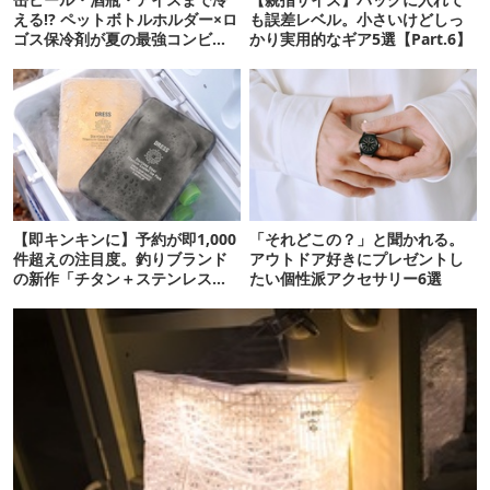
える!? ペットボトルホルダー×ロ
も誤差レベル。小さいけどしっ
ゴス保冷剤が夏の最強コンビだ
かり実用的なギア5選【Part.6】
った
【即キンキンに】予約が即1,000
「それどこの？」と聞かれる。
件超えの注目度。釣りブランド
アウトドア好きにプレゼントし
の新作「チタン＋ステンレスの
たい個性派アクセサリー6選
保冷剤」が再販開始