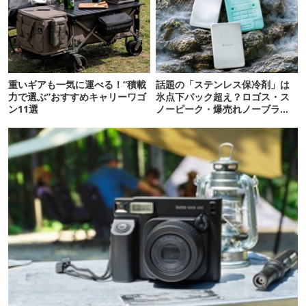
重いギアも一気に運べる！“積載
話題の「ステンレス保冷剤」は
力で選ぶ”おすすめキャリーワゴ
氷点下パック超え？ロゴス・ス
ン11選
ノーピーク・爆売れノーブラン
ド品を比べてみた