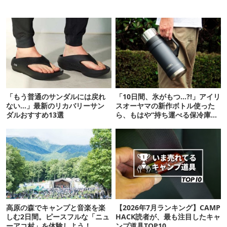
「もう普通のサンダルには戻れ
「10日間、氷がもつ…?!」アイリ
ない…」最新のリカバリーサン
スオーヤマの新作ボトル使った
ダルおすすめ13選
ら、もはや“持ち運べる保冷庫
級”で震えた
高原の森でキャンプと音楽を楽
【2026年7月ランキング】CAMP
しむ2日間。ピースフルな「ニュ
HACK読者が、最も注目したキャ
ーアコ村」を体験しよう！
ンプ道具TOP10