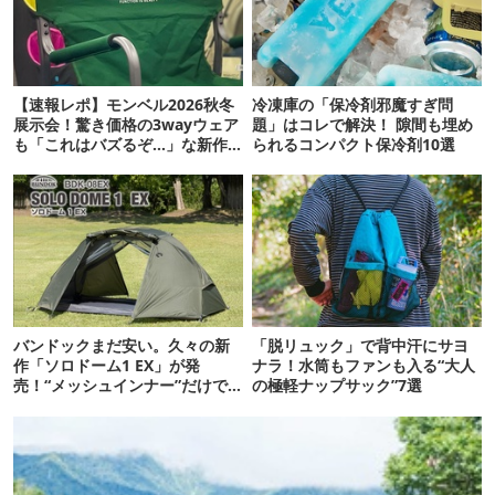
【速報レポ】モンベル2026秋冬
冷凍庫の「保冷剤邪魔すぎ問
展示会！驚き価格の3wayウェア
題」はコレで解決！ 隙間も埋め
も「これはバズるぞ…」な新作
られるコンパクト保冷剤10選
10選
バンドックまだ安い。久々の新
「脱リュック」で背中汗にサヨ
作「ソロドーム1 EX」が発
ナラ！水筒もファンも入る“大人
売！“メッシュインナー”だけで
の極軽ナップサック”7選
も使えるよ【防災も◎】