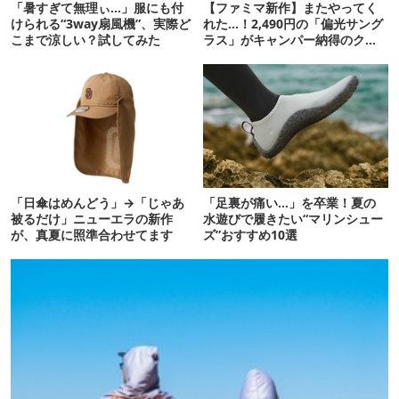
「暑すぎて無理ぃ…」服にも付
【ファミマ新作】またやってく
けられる“3way扇風機”、実際ど
れた…！2,490円の「偏光サング
こまで涼しい？試してみた
ラス」がキャンパー納得のクオ
リティ
「日傘はめんどう」→「じゃあ
「足裏が痛い…」を卒業！夏の
被るだけ」ニューエラの新作
水遊びで履きたい“マリンシュー
が、真夏に照準合わせてます
ズ”おすすめ10選