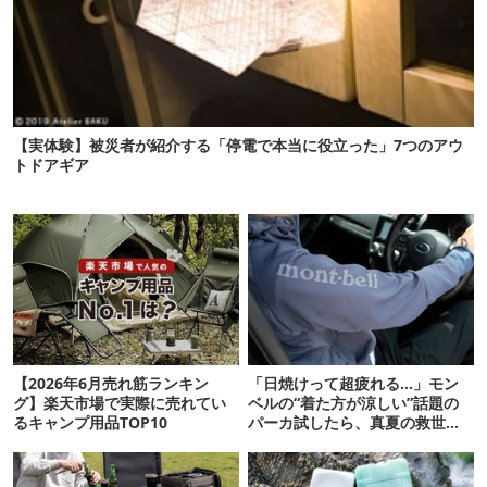
【実体験】被災者が紹介する「停電で本当に役立った」7つのアウ
トドアギア
【2026年6月売れ筋ランキン
「日焼けって超疲れる…」モン
グ】楽天市場で実際に売れてい
ベルの“着た方が涼しい”話題の
るキャンプ用品TOP10
パーカ試したら、真夏の救世主
だった