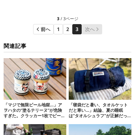
3
/ 3ページ
前へ
1
2
3
次へ
関連記事
「マジで無限ビール地獄…」ア
「寝袋だと暑い、タオルケット
ヲハタの“塗るテリーヌ”が危険
だと寒い…」結論、夏の睡眠
すぎた。クラッカー1枚でビール
は“タオルシュラフ”が正解だっ
が止まらない！
た