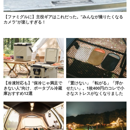
【ファミグルに】主役ギアはこれだった。“みんなが撮りたくなる
カメラ”が楽しすぎる！
【冷凍対応も】“保冷じゃ満足で
「置けない」「転がる」「浮か
きない人”向け、ポータブル冷蔵
せたい」。1枚400円のコレで小
庫おすすめ12選
さなストレスがなくなりました