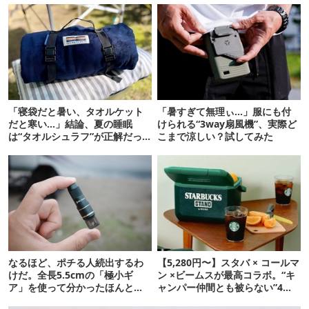
「寝袋だと暑い、タオルケット
「暑すぎて無理ぃ…」服にも付
だと寒い…」結論、夏の睡眠
けられる“3way扇風機”、実際ど
は“タオルシュラフ”が正解だっ
こまで涼しい？試してみた
た
なるほど、ポチる人続出するわ
【5,280円〜】スタバ × コールマ
けだ。全長5.5cmの「極小ギ
ン ×ビームスが最高コラボ。“キ
ア」を使って分かったほんとの
ャンパー仲間とも被らない”4ア
魅力
イテムを発表