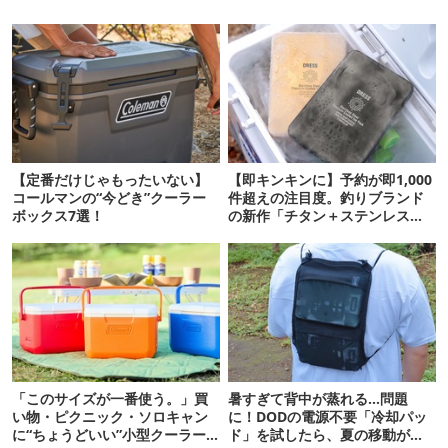
【定番だけじゃもったいない】
【即キンキンに】予約が即1,000
コールマンの“今どき”クーラー
件超えの注目度。釣りブランド
ボックス7選！
の新作「チタン＋ステンレスの
保冷剤」が再販開始
「このサイズが一番使う。」買
暑すぎて背中が蒸れる…問題
い物・ピクニック・ソロキャン
に！DODの電源不要「冷却パッ
に“ちょうどいい”小型クーラー
ド」を試したら、夏の移動がラ