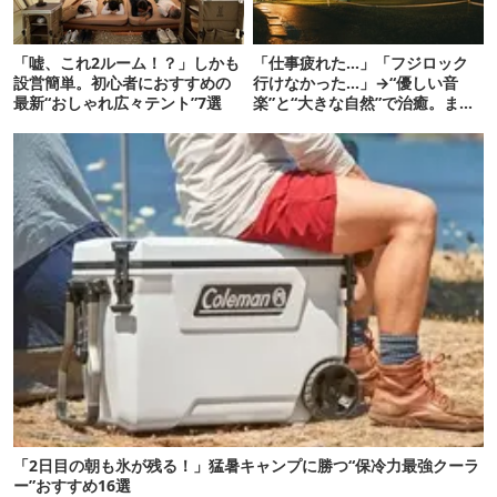
「嘘、これ2ルーム！？」しかも
「仕事疲れた…」「フジロック
設営簡単。初心者におすすめの
行けなかった…」→“優しい音
最新“おしゃれ広々テント”7選
楽”と“大きな自然”で治癒。まだ
間に合います。
「2日目の朝も氷が残る！」猛暑キャンプに勝つ“保冷力最強クーラ
ー”おすすめ16選