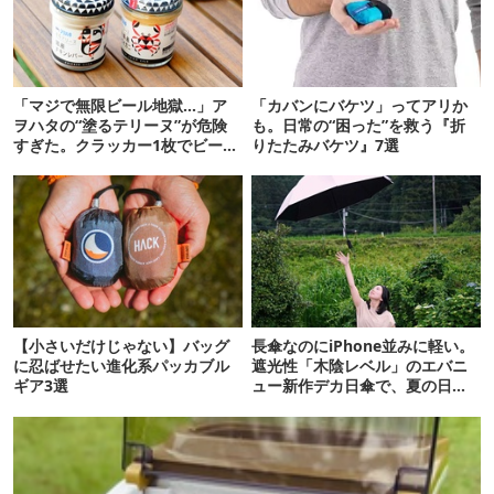
「マジで無限ビール地獄…」ア
「カバンにバケツ」ってアリか
ヲハタの“塗るテリーヌ”が危険
も。日常の“困った”を救う『折
すぎた。クラッカー1枚でビール
りたたみバケツ』7選
が止まらない！
【小さいだけじゃない】バッグ
長傘なのにiPhone並みに軽い。
に忍ばせたい進化系パッカブル
遮光性「木陰レベル」のエバニ
ギア3選
ュー新作デカ日傘で、夏の日焼
けを食い止める！