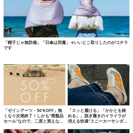
「帽子じゃ無防備」「日傘は邪魔」→いいとこ取りしたのがコチラ
です
「ゼインアーツ・50％OFF」無
「スッと履ける」「かかとを踏
くなり次第終了！しかも“廃盤品
める」。脱ぎ履きのイライラが
セール”なので、二度と買えない
消える快適“スニーカーサンダ
かも【8月4日から】
ル”6選