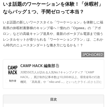
いま話題のワーケーションを体験！「休暇村」
ならバッグ１つ、手間ゼロって本当？
いま話題の新しいワークスタイル「ワーケーション」を体験しに福
島県の休暇村裏磐梯のキャンプ場へ！憧れの『Ogawa』の「アポ
ロン」などの高級キャンプ道具や、最新のポータブル電源まで揃う
レンタルセットが借りられる「ワーケーションプラン」は、これか
ら時代のニュースタンダートな働き方になるかも！？
CAMP HACK 編集部
月間550万人が訪れる人気No.1キャンプメディア『CAMP
HACK』。累計制作記事本数は10,000本以上。環境省等の行政
制作者
機関、「髙島屋」や「niko and ...」といったクライアントとの
...続きを読む
連携実績多数。また、TBSテレビ『ラヴィット！』等、各メデ
ィアで登壇機会多数の編集部員も所属。
CAMP HACK 編集部のプロフィール
目次