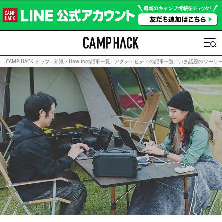
CAMP HACK トップ
›
知識・How toの記事一覧
›
アクティビティの記事一覧
›
いま話題のワーケ