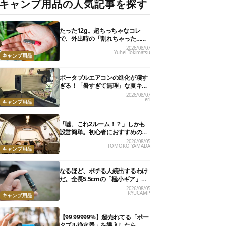
キャンプ用品の人気記事を探す
たった12g。超ちっちゃなコレ
で、外出時の「割れちゃった…」
がなくなりました
2026/08/07
Yuhei Tokimatsu
キャンプ用品
ポータブルエアコンの進化が凄す
ぎる！「暑すぎて無理」な夏キャ
ンプを激変させる最新5選
2026/08/07
eri
キャンプ用品
「嘘、これ2ルーム！？」しかも
設営簡単。初心者におすすめの最
新“おしゃれ広々テント”7選
2026/08/05
TOMOKO YAMADA
キャンプ用品
なるほど、ポチる人続出するわけ
だ。全長5.5cmの「極小ギア」を
使って分かったほんとの魅力
2026/08/05
RYUCAMP
キャンプ用品
【99.99999%】超売れてる「ポー
タブル浄水器」を導入したら、防