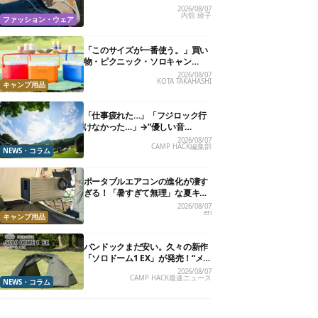
る快適“スニーカーサンダル”6選
2026/08/07
内舘 綾子
ファッション・ウェア
「このサイズが一番使う。」買い
物・ピクニック・ソロキャン
に“ちょうどいい”小型クーラーボ
2026/08/07
KOTA TAKAHASHI
ックス13選
キャンプ用品
「仕事疲れた…」「フジロック行
けなかった…」→“優しい音
楽”と“大きな自然”で治癒。まだ間
2026/08/07
CAMP HACK編集部
に合います。
NEWS・コラム
ポータブルエアコンの進化が凄す
ぎる！「暑すぎて無理」な夏キャ
ンプを激変させる最新5選
2026/08/07
eri
キャンプ用品
バンドックまだ安い。久々の新作
「ソロドーム1 EX」が発売！“メ
ッシュインナー”だけでも使える
2026/08/07
CAMP HACK最速ニュース
よ【防災も◎】
NEWS・コラム