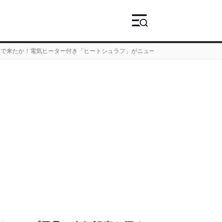
まで来たか！電気ヒーター付き「ヒートシュラフ」がニュートラルアウトドアより登