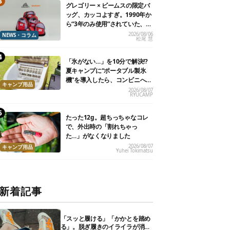
グレゴリー × ビームスの限定バ
ッグ、カッコよすぎ。1990年か
ら“3年のみ使用”されていた、紫
タグが復活
2026/08/06
NEWS・コラム
松尾 慧
「氷がない…」を10分で解決!?
夏キャンプに“ポータブル製氷
機”を導入したら、コンビニへ走
キャンプ用品
る必要がなくなった
2026/08/07
RYUCAMP
たった12g。超ちっちゃなコレ
で、外出時の「割れちゃっ
た…」がなくなりました
2026/08/07
キャンプ用品
Yuhei Tokimatsu
新着記事
「スッと履ける」「かかとを踏め
る」。脱ぎ履きのイライラが消え