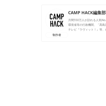
CAMP HACK編集部
月間550万人が訪れる人気No
環境省等の行政機関、「髙島屋」
テレビ『ラヴィット！』等、
制作者
CAMP HACK編集部のプ