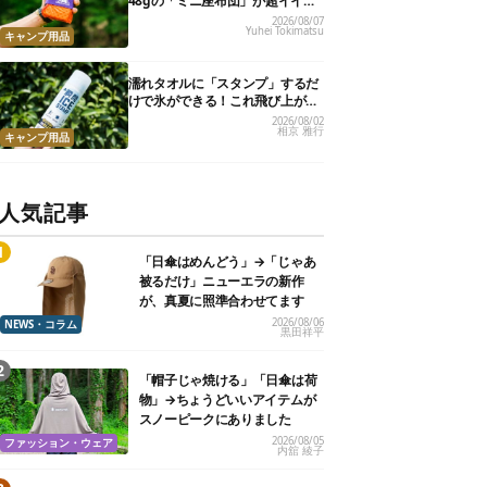
48gの「ミニ座布団」が超イイ具
合
2026/08/07
Yuhei Tokimatsu
キャンプ用品
濡れタオルに「スタンプ」するだ
けで氷ができる！これ飛び上がる
くらい涼しくて最高だった
2026/08/02
相京 雅行
キャンプ用品
人気記事
「日傘はめんどう」→「じゃあ
被るだけ」ニューエラの新作
が、真夏に照準合わせてます
2026/08/06
NEWS・コラム
黒田祥平
「帽子じゃ焼ける」「日傘は荷
物」→ちょうどいいアイテムが
スノーピークにありました
2026/08/05
ファッション・ウェア
内舘 綾子