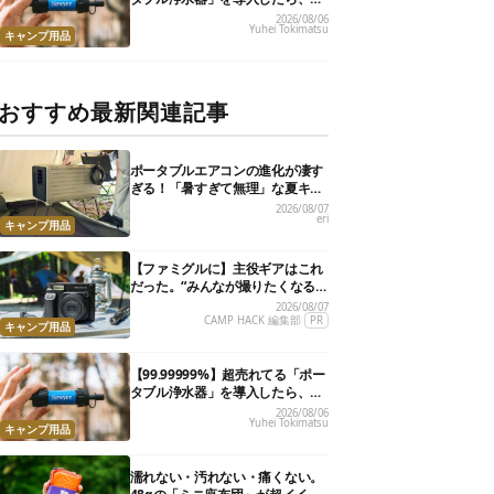
災が明確に自分ごと化した
2026/08/06
Yuhei Tokimatsu
キャンプ用品
おすすめ最新関連記事
ポータブルエアコンの進化が凄す
ぎる！「暑すぎて無理」な夏キャ
ンプを激変させる最新5選
2026/08/07
eri
キャンプ用品
【ファミグルに】主役ギアはこれ
だった。“みんなが撮りたくなる
カメラ”が楽しすぎる！
2026/08/07
CAMP HACK 編集部
PR
キャンプ用品
【99.99999%】超売れてる「ポー
タブル浄水器」を導入したら、防
災が明確に自分ごと化した
2026/08/06
Yuhei Tokimatsu
キャンプ用品
濡れない・汚れない・痛くない。