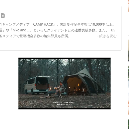
.1キャンプメディア『CAMP HACK』。累計制作記事本数は10,000本以上。
や「niko and ...」といったクライアントとの連携実績多数。また、TBS
各メディアで登壇機会多数の編集部員も所属。
...続きを読む
ロフィール