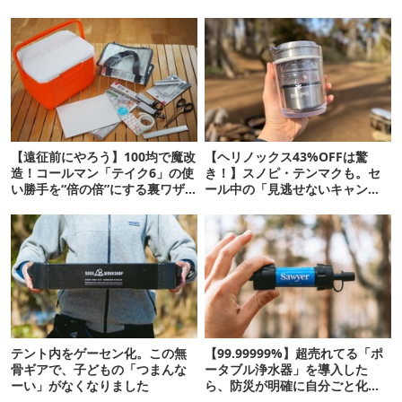
【遠征前にやろう】100均で魔改
【ヘリノックス43%OFFは驚
造！コールマン「テイク6」の使
き！】スノピ・テンマクも。セ
い勝手を“倍の倍”にする裏ワザ6
ール中の「見逃せないキャンプ
連発
道具」12選
テント内をゲーセン化。この無
【99.99999%】超売れてる「ポ
骨ギアで、子どもの「つまんな
ータブル浄水器」を導入した
ーい」がなくなりました
ら、防災が明確に自分ごと化し
た