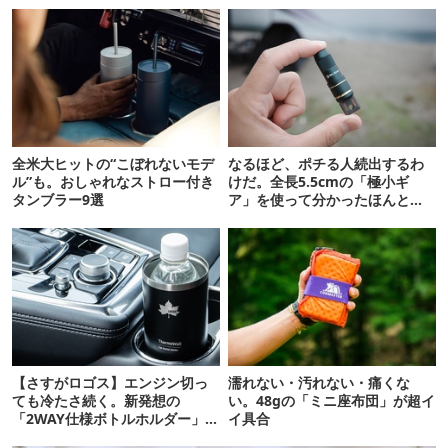
全米大ヒットの“こぼれないモデ
なるほど、ポチる人続出するわ
ル”も。おしゃれなストロー付き
けだ。全長5.5cmの「極小ギ
タンブラー9選
ア」を使って分かったほんとの
魅力
【さすがロゴス】エンジン切っ
濡れない・汚れない・痛くな
ても冷たさ続く。新発想の
い。48gの「ミニ座布団」が超イ
「2WAY仕様ボトルホルダー」が
イ具合
頼りになります