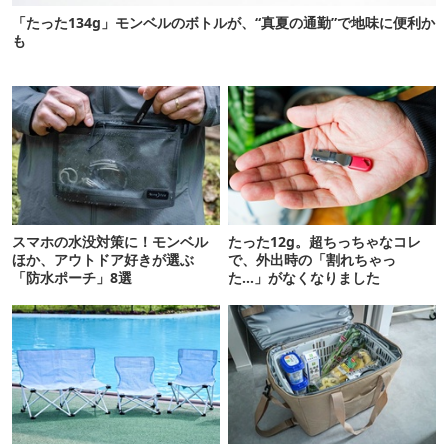
「たった134g」モンベルのボトルが、“真夏の通勤”で地味に便利か
も
スマホの水没対策に！モンベル
たった12g。超ちっちゃなコレ
ほか、アウトドア好きが選ぶ
で、外出時の「割れちゃっ
「防水ポーチ」8選
た…」がなくなりました