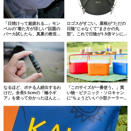
「日焼けって超疲れる…」モン
ロゴスがすごい。屋根が“ただの
ベルの“着た方が涼しい”話題の
日陰”じゃなくて“まさかの丸
パーカ試したら、真夏の救世主
型”。これで日陰が1.5倍マシに
だった
なる新作タープです
なるほど、ポチる人続出するわ
「このサイズが一番使う。」買
けだ。全長5.5cmの「極小ギ
い物・ピクニック・ソロキャン
ア」を使って分かったほんとの
に“ちょうどいい”小型クーラー
魅力
ボックス13選