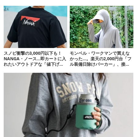
剖
スノピ衝撃の3,000円以下も！
モンベル・ワークマンで買えな
NANGA・ノース…即カートに入
かった…。楽天の2,000円台「フ
れたいアウトドアな「値下げ夏
ル装備日除けパーカー」、接触
服」12選
冷感が想像以上だった