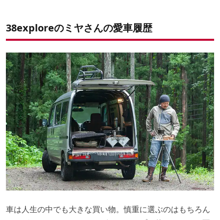
ここがキャンプにいい！
検討する人に一言
検討する人に一言
【未来の愛車】次に狙うのは１トントラック!?
二台持ちを選んだ理由
38exploreのミヤさんの愛車履歴
車は人生の中でも大きな買い物。慎重に選ぶのはもちろん