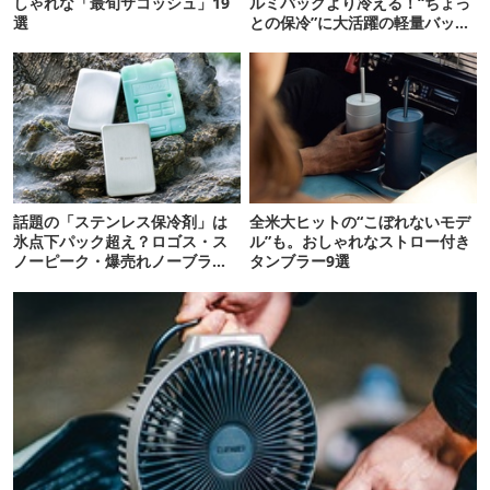
しゃれな「最旬サコッシュ」19
ルミバッグより冷える！“ちょっ
選
との保冷”に大活躍の軽量バッグ
7選
話題の「ステンレス保冷剤」は
全米大ヒットの“こぼれないモデ
氷点下パック超え？ロゴス・ス
ル”も。おしゃれなストロー付き
ノーピーク・爆売れノーブラン
タンブラー9選
ド品を比べてみた