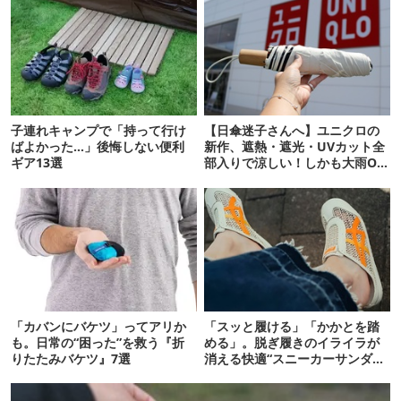
子連れキャンプで「持って行け
【日傘迷子さんへ】ユニクロの
ばよかった…」後悔しない便利
新作、遮熱・遮光・UVカット全
ギア13選
部入りで涼しい！しかも大雨OK
でコスパ良すぎた
「カバンにバケツ」ってアリか
「スッと履ける」「かかとを踏
も。日常の“困った”を救う『折
める」。脱ぎ履きのイライラが
りたたみバケツ』7選
消える快適“スニーカーサンダ
ル”6選