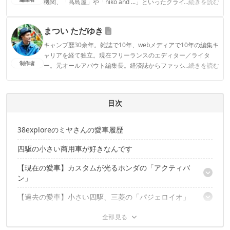
機関、「髙島屋」や「niko and ...」といったクライアントとの
...続きを読む
連携実績多数。また、TBSテレビ『ラヴィット！』等、各メデ
ィアで登壇機会多数の編集部員も所属。
まつい ただゆき
CAMP HACK編集部のプロフィール
キャンプ歴30余年。雑誌で10年、webメディアで10年の編集キ
ャリアを経て独立。現在フリーランスのエディター／ライタ
制作者
ー。元オールアバウト編集長。経済誌からファッション誌ま
...続きを読む
で、さまざまな切り口でキャンプの魅力を執筆中。
まつい ただゆきのプロフィール
目次
38exploreのミヤさんの愛車履歴
四駆の小さい商用車が好きなんです
【現在の愛車】カスタムが光るホンダの「アクティバ
ン」
【過去の愛車】小さい四駆、三菱の「パジェロイオ」
アクティバンを選んだ理由
ここがキャンプにいい！
【過去の愛車】メルセデス「v280」✕三菱「パジェロミ
パジェロイオを選んだ理由
カスタムの完成度は50%
ニ」の二台持ち