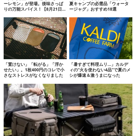
ーレモン」が登場。後味さっぱ
夏キャンプの必需品「ウォータ
りの万能スパイス！【8月21日発
ージャグ」おすすめ18選
売】
「置けない」「転がる」「浮か
「暑すぎて料理ムリ…」カルデ
せたい」。1枚400円のコレで小
ィの“火を使わない4品”で夏のメ
さなストレスがなくなりました
シが爆速＆激うまになった