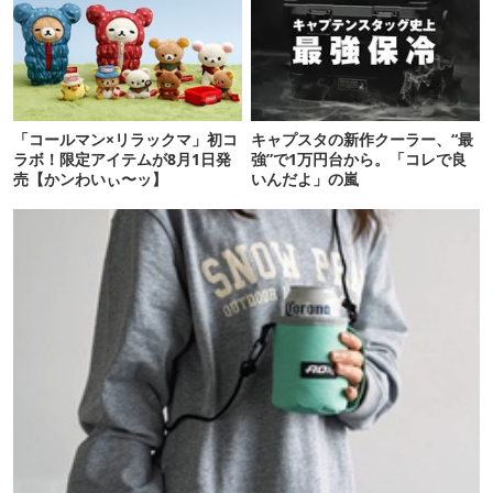
「コールマン×リラックマ」初コ
キャプスタの新作クーラー、“最
ラボ！限定アイテムが8月1日発
強”で1万円台から。「コレで良
売【かンわいぃ〜ッ】
いんだよ」の嵐