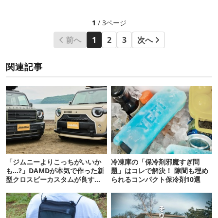
1
/ 3ページ
前へ
1
2
3
次へ
関連記事
「ジムニーよりこっちがいいか
冷凍庫の「保冷剤邪魔すぎ問
も…?」DAMDが本気で作った新
題」はコレで解決！ 隙間も埋め
型クロスビーカスタムが良すぎ
られるコンパクト保冷剤10選
るぞ！