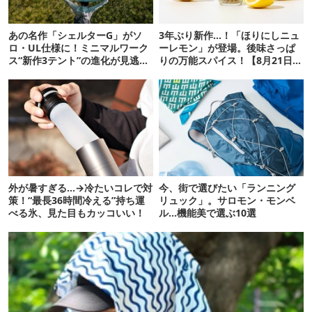
あの名作「シェルターG」がソ
3年ぶり新作…！「ほりにしニュ
ロ・UL仕様に！ミニマルワーク
ーレモン」が登場。後味さっぱ
ス“新作3テント”の進化が見逃せ
りの万能スパイス！【8月21日発
ない
売】
外が暑すぎる…→冷たいコレで対
今、街で選びたい「ランニング
策！“最長36時間冷える”持ち運
リュック」。サロモン・モンベ
べる氷、見た目もカッコいい！
ル…機能美で選ぶ10選