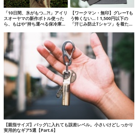
「10日間、氷がもつ…?!」アイリ
【ワークマン・無印】グレーTも
スオーヤマの新作ボトル使った
う怖くない…！1,500円以下の
ら、もはや“持ち運べる保冷庫
「汗じみ防止Tシャツ」を着たら
級”で震えた
期待以上だった
【親指サイズ】バッグに入れても誤差レベル。小さいけどしっかり
実用的なギア5選【Part.6】