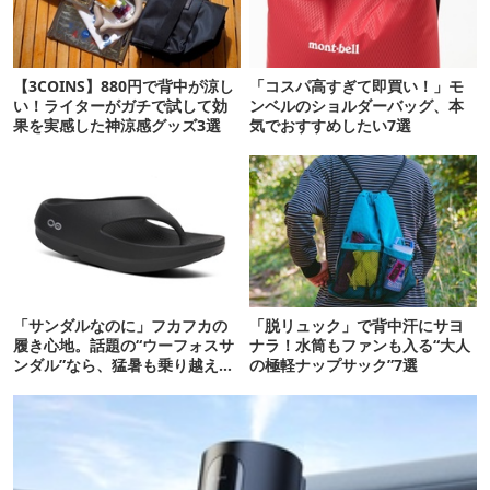
【3COINS】880円で背中が涼し
「コスパ高すぎて即買い！」モ
い！ライターがガチで試して効
ンベルのショルダーバッグ、本
果を実感した神涼感グッズ3選
気でおすすめしたい7選
「サンダルなのに」フカフカの
「脱リュック」で背中汗にサヨ
履き心地。話題の“ウーフォスサ
ナラ！水筒もファンも入る“大人
ンダル”なら、猛暑も乗り越えら
の極軽ナップサック”7選
れるかも