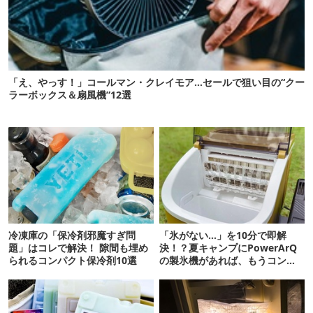
「え、やっす！」コールマン・クレイモア…セールで狙い目の“クー
ラーボックス＆扇風機”12選
冷凍庫の「保冷剤邪魔すぎ問
「氷がない…」を10分で即解
題」はコレで解決！ 隙間も埋め
決！？夏キャンプにPowerArQ
られるコンパクト保冷剤10選
の製氷機があれば、もうコンビ
ニ走らなくていいぞ