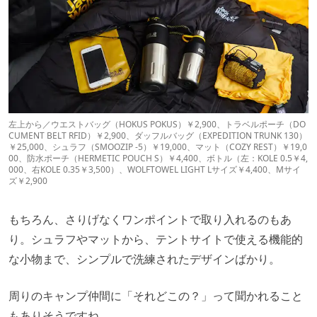
左上から／ウエストバッグ（HOKUS POKUS）￥2,900、トラベルポーチ（DO
CUMENT BELT RFID）￥2,900、ダッフルバッグ（EXPEDITION TRUNK 130）
￥25,000、シュラフ（SMOOZIP -5）￥19,000、マット（COZY REST）￥19,0
00、防水ポーチ（HERMETIC POUCH S）￥4,400、ボトル（左：KOLE 0.5￥4,
000、右KOLE 0.35￥3,500）、WOLFTOWEL LIGHT Lサイズ￥4,400、Mサイ
ズ￥2,900
もちろん、さりげなくワンポイントで取り入れるのもあ
り。シュラフやマットから、テントサイトで使える機能的
な小物まで、シンプルで洗練されたデザインばかり。
周りのキャンプ仲間に「それどこの？」って聞かれること
もありそうですね。