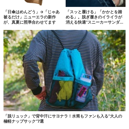
「日傘はめんどう」→「じゃあ
「スッと履ける」「かかとを踏
被るだけ」ニューエラの新作
める」。脱ぎ履きのイライラが
が、真夏に照準合わせてます
消える快適“スニーカーサンダ
ル”6選
「脱リュック」で背中汗にサヨナラ！水筒もファンも入る“大人の
極軽ナップサック”7選