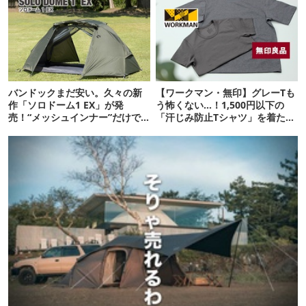
バンドックまだ安い。久々の新
【ワークマン・無印】グレーTも
作「ソロドーム1 EX」が発
う怖くない…！1,500円以下の
売！“メッシュインナー”だけで
「汗じみ防止Tシャツ」を着たら
も使えるよ【防災も◎】
期待以上だった