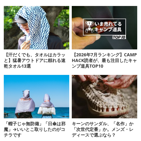
【汗だくでも、タオルはカラッ
【2026年7月ランキング】CAMP
と】猛暑アウトドアに頼れる速
HACK読者が、最も注目したキャ
乾タオル13選
ンプ道具TOP10
「帽子じゃ無防備」「日傘は邪
キーンのサンダル、「名作」か
魔」→いいとこ取りしたのがコ
「次世代定番」か。メンズ・レ
チラです
ディースで選ぶなら？