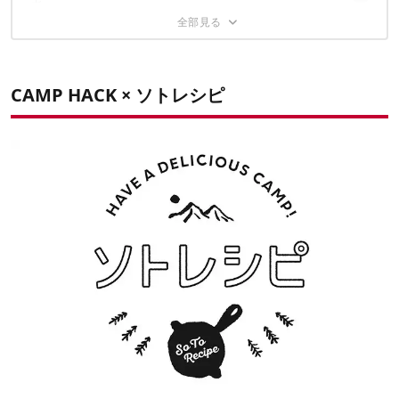
煮」
ブロック肉を一口大にカットして作る「うまみたっぷり
作り方
ホロホロ肉骨茶（バクテー）」
ブロック肉を包丁で挽肉に「豚肉としいたけのアヒージ
CAMP HACK ×
ソトレシピ
作り方
ョ」
もっとレシピが知りたい人は「ソトレシピ」で！
作り方