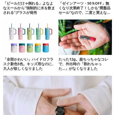
「ビールだけ→倒れる」よなよ
「ゼインアーツ・50％OFF」無
なエールから“強制的に水を飲ま
くなり次第終了！しかも“廃盤品
される”グラスが発売
セール”なので、二度と買えない
かも【8月4日から】
「全部かわいい」ハイドロフラ
たった12g。超ちっちゃなコレ
スク新色5色。キッズ用なのに、
で、外出時の「割れちゃっ
大人が欲しくなりました
た…」がなくなりました