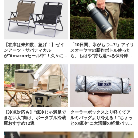
【在庫は未知数、急げ！】ゼイ
「10日間、氷がもつ…?!」アイリ
ンアーツ・サバティカル
スオーヤマの新作ボトル使った
が“Amazonセール中”！久々に
ら、もはや“持ち運べる保冷庫
タープも買おうかな…
級”で震えた
【冷凍対応も】“保冷じゃ満足で
クーラーボックスより軽くてア
きない人”向け、ポータブル冷蔵
ルミバッグより冷える！“ちょっ
庫おすすめ12選
との保冷”に大活躍の軽量バッグ
7選