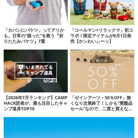
「カバンにバケツ」ってアリか
「コールマン×リラックマ」初コ
も。日常の“困った”を救う『折
ラボ！限定アイテムが8月1日発
りたたみバケツ』7選
売【かンわいぃ〜ッ】
【2026年7月ランキング】CAMP
「ゼインアーツ・50％OFF」無
HACK読者が、最も注目したキャ
くなり次第終了！しかも“廃盤品
ンプ道具TOP10
セール”なので、二度と買えない
かも【8月4日から】