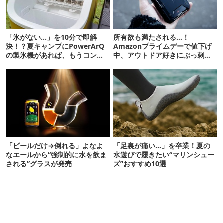
「氷がない…」を10分で即解
所有欲も満たされる…！
決！？夏キャンプにPowerArQ
Amazonプライムデーで値下げ
の製氷機があれば、もうコンビ
中、アウトドア好きにぶっ刺さ
ニ走らなくていいぞ
る「便利ガジェット」8選
「ビールだけ→倒れる」よなよ
「足裏が痛い…」を卒業！夏の
なエールから“強制的に水を飲ま
水遊びで履きたい“マリンシュー
される”グラスが発売
ズ”おすすめ10選