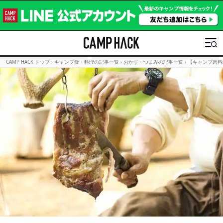
CAMP HACK トップ
›
キャンプ飯・料理の記事一覧
›
おかず・つまみの記事一覧
›
【キャンプ肉料