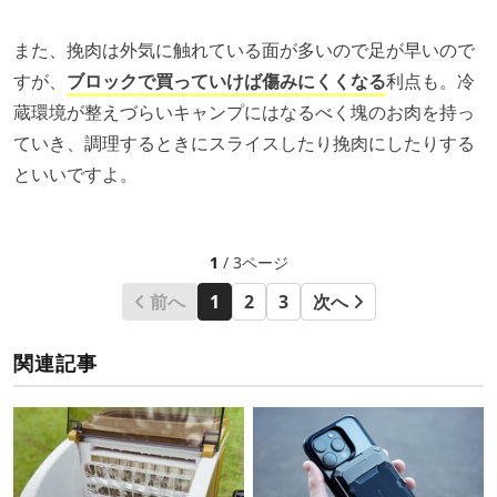
また、挽肉は外気に触れている面が多いので足が早いので
すが、
ブロックで買っていけば傷みにくくなる
利点も。冷
蔵環境が整えづらいキャンプにはなるべく塊のお肉を持っ
ていき、調理するときにスライスしたり挽肉にしたりする
といいですよ。
1
/ 3ページ
前へ
1
2
3
次へ
関連記事