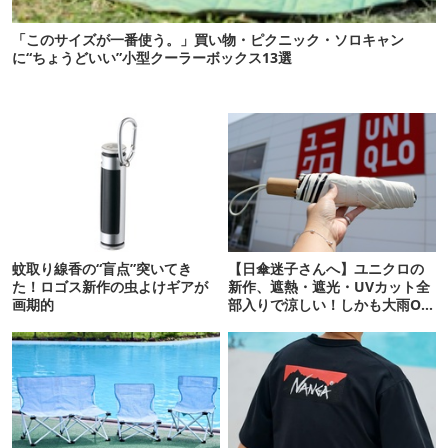
「このサイズが一番使う。」買い物・ピクニック・ソロキャン
に“ちょうどいい”小型クーラーボックス13選
蚊取り線香の“盲点”突いてき
【日傘迷子さんへ】ユニクロの
た！ロゴス新作の虫よけギアが
新作、遮熱・遮光・UVカット全
画期的
部入りで涼しい！しかも大雨OK
でコスパ良すぎた