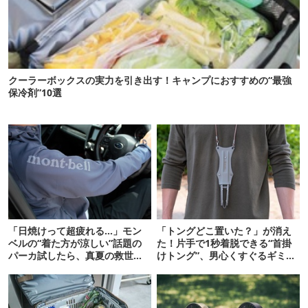
クーラーボックスの実力を引き出す！キャンプにおすすめの“最強
保冷剤”10選
「日焼けって超疲れる…」モン
「トングどこ置いた？」が消え
ベルの“着た方が涼しい”話題の
た！片手で1秒着脱できる“首掛
パーカ試したら、真夏の救世主
けトング”、男心くすぐるギミッ
だった
クが最高だった