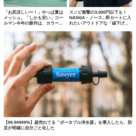
「お尻涼しい〜！」やっぱ夏は
スノピ衝撃の3,000円以下も！
メッシュ。「しかも安い」コー
NANGA・ノース…即カートに入
ルマン今年の新作は、カラーも
れたいアウトドアな「値下げ夏
さわやかです
服」12選
【99.99999%】超売れてる「ポータブル浄水器」を導入したら、防
災が明確に自分ごと化した