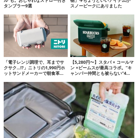
ル”も。おしゃれなストロー付き
物」→ちょうどいいアイテムが
タンブラー9選
スノーピークにありました
「電子レンジ調理で、耳までサ
【5,280円〜】スタバ × コールマ
クサク…!?」ニトリの1,990円ホ
ン ×ビームスが最高コラボ。“キ
ットサンドメーカーで朝食革命
ャンパー仲間とも被らない”4ア
が起きた
イテムを発表