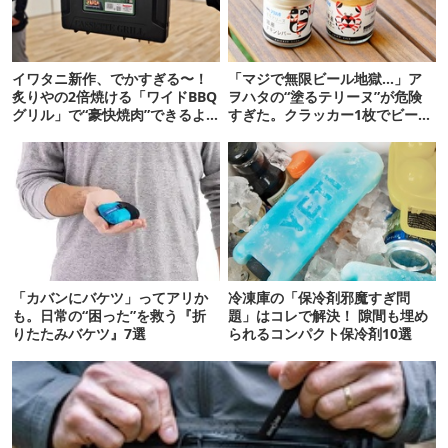
イワタニ新作、でかすぎる〜！
「マジで無限ビール地獄…」ア
炙りやの2倍焼ける「ワイドBBQ
ヲハタの“塗るテリーヌ”が危険
グリル」で“豪快焼肉”できるよ
すぎた。クラッカー1枚でビール
【再販開始】
が止まらない！
「カバンにバケツ」ってアリか
冷凍庫の「保冷剤邪魔すぎ問
も。日常の“困った”を救う『折
題」はコレで解決！ 隙間も埋め
りたたみバケツ』7選
られるコンパクト保冷剤10選