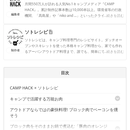
月間550万人が訪れる人気No.1キャンプメディア『CAMP
HACK』。累計制作記事本数は10,000本以上。環境省等の行政
編集者
機関、「髙島屋」や「niko and ...」といったクライアントとの
...続きを読む
連携実績多数。また、TBSテレビ『ラヴィット！』等、各メデ
ィアで登壇機会多数の編集部員も所属。
ソトレシピ
CAMP HACK編集部のプロフィール
ソトレシピは、キャンプ料理専門のレシピサイト。ダッチオー
ブンやスキレットを使った本格キャンプ料理から、家でも作れ
制作者
るアーバンアウトドア料理まで、誰でも、簡単にできて、しか
...続きを読む
もおしゃれな“ソト”を楽しむ“レシピ”の情報をお届けします。
ソトレシピのプロフィール
目次
CAMP HACK × ソトレシピ
キャンプで活躍する万能お肉
アウトドアならではの豪快料理! ブロック肉でベーコンを燻
包丁で叩けばあっという間に挽肉に
そう
ブロック肉をそのままお鍋で煮込む「豚肉のオレンジ