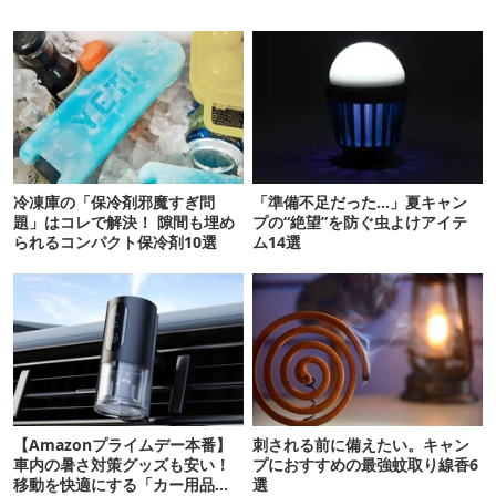
冷凍庫の「保冷剤邪魔すぎ問
「準備不足だった…」夏キャン
題」はコレで解決！ 隙間も埋め
プの“絶望”を防ぐ虫よけアイテ
られるコンパクト保冷剤10選
ム14選
【Amazonプライムデー本番】
刺される前に備えたい。キャン
車内の暑さ対策グッズも安い！
プにおすすめの最強蚊取り線香6
移動を快適にする「カー用品」
選