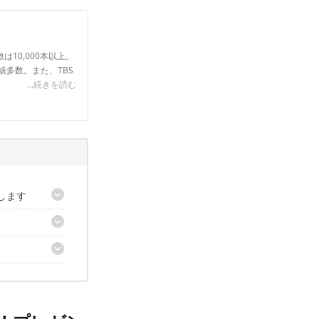
は10,000本以上。
実績多数。また、TBS
...続きを読む
します