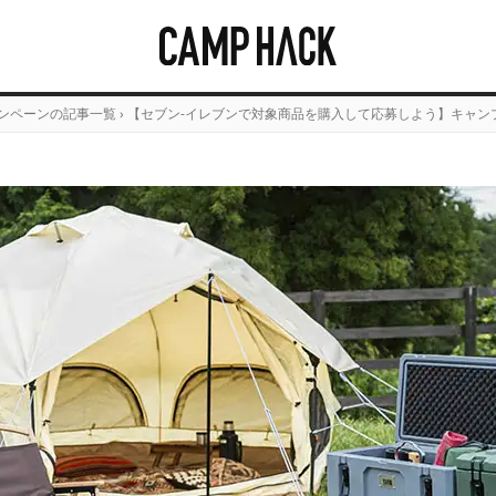
ンペーンの記事一覧
›
【セブン-イレブンで対象商品を購入して応募しよう】キャン