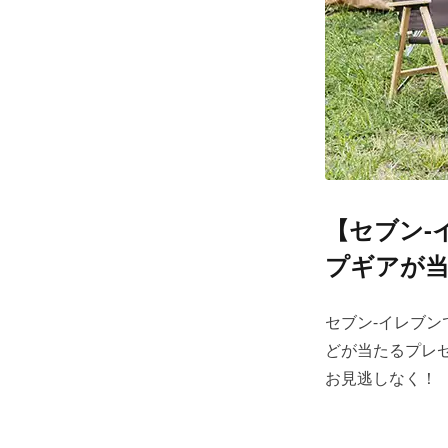
【セブン-
プギアが
セブン-イレブ
どが当たるプレゼ
お見逃しなく！