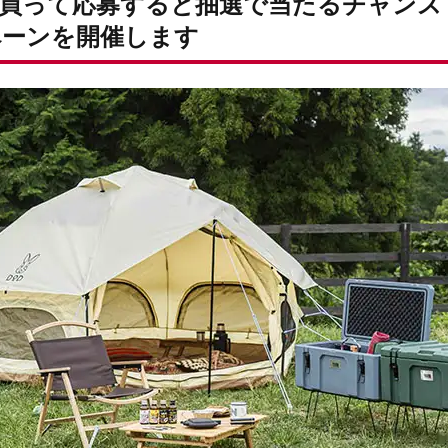
買って応募すると抽選で当たるチャンス
ーン応募期間
ペーンを開催します
ーン事務局