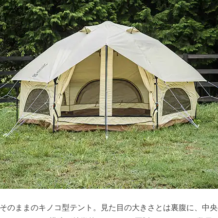
グそのままのキノコ型テント。見た目の大きさとは裏腹に、中央