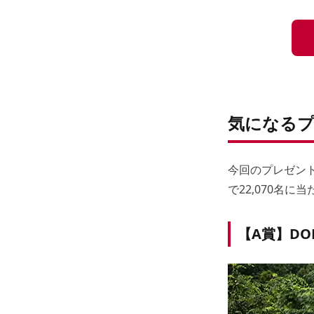
気になるプ
今回のプレゼン
で22,070名
【A賞】DO