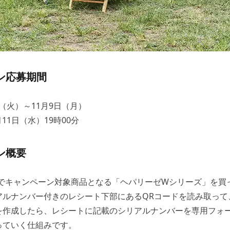
ン応募期間
0日（火）～11月9日（月）
11日（水）19時00分
ン概要
ンでキャンペーン対象商品となる「ヘパリーゼWシリーズ」を買
アルナンバー付きのレシート下部にあるQRコードを読み取って
を作成したら、レシートに記載のシリアルナンバーを専用フォ
っていく仕組みです。