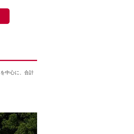
アを中心に、合計