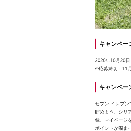
キャンペー
2020年10月2
※応募締切：11月
キャンペー
セブン-イレブ
貯めよう。シリ
録。マイページ
ポイントが溜ま