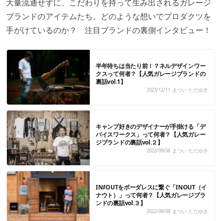
大量流通せずに、こだわりを持って生み出されるガレージ
ブランドのアイテムたち。どのような想いでプロダクツを
手がけているのか？ 注目ブランドの裏側インタビュー！
半年待ちは当たり前！？ネルデザインワー
クスって何者？【人気ガレージブランドの
裏話vol.1】
2023/12/11
まつい ただゆき
キャンプ好きのデザイナーが手掛ける「デ
バイスワークス」って何者？【人気ガレー
ジブランドの裏話vol.２】
2022/09/08
まつい ただゆき
IN⇄OUTをボーダレスに繋ぐ「INOUT（イ
ナウト）」って何者？【人気ガレージブラ
ンドの裏話vol.３】
2022/09/08
まつい ただゆき