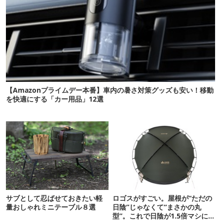
【Amazonプライムデー本番】車内の暑さ対策グッズも安い！移動
を快適にする「カー用品」12選
サブとして忍ばせておきたい軽
ロゴスがすごい。屋根が“ただの
量おしゃれミニテーブル８選
日陰”じゃなくて“まさかの丸
型”。これで日陰が1.5倍マシに