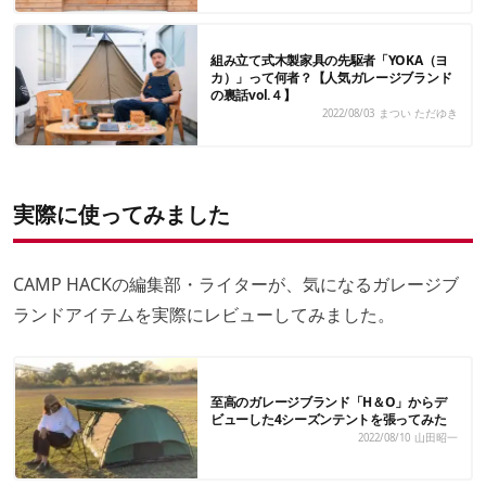
組み立て式木製家具の先駆者「YOKA（ヨ
カ）」って何者？【人気ガレージブランド
の裏話vol.４】
2022/08/03
まつい ただゆき
実際に使ってみました
CAMP HACKの編集部・ライターが、気になるガレージブ
ランドアイテムを実際にレビューしてみました。
至高のガレージブランド「H＆O」からデ
ビューした4シーズンテントを張ってみた
2022/08/10
山田昭一