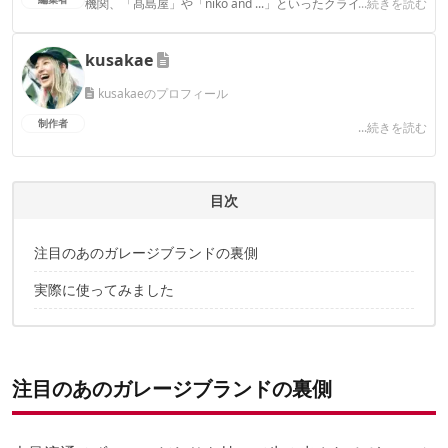
機関、「髙島屋」や「niko and ...」といったクライアントとの
...続きを読む
連携実績多数。また、TBSテレビ『ラヴィット！』等、各メデ
ィアで登壇機会多数の編集部員も所属。
kusakae
CAMP HACK編集部のプロフィール
kusakaeのプロフィール
制作者
...続きを読む
目次
注目のあのガレージブランドの裏側
実際に使ってみました
注目のあのガレージブランドの裏側