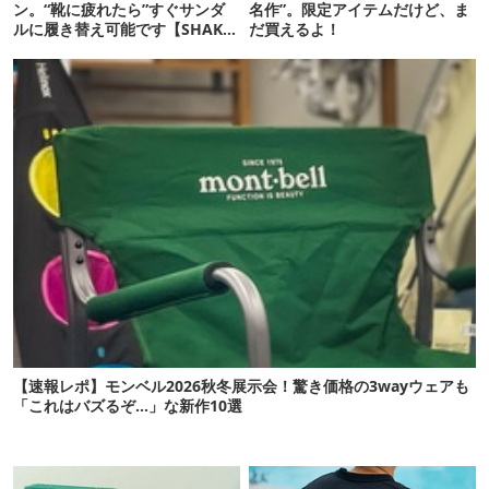
ン。“靴に疲れたら”すぐサンダ
名作”。限定アイテムだけど、ま
ルに履き替え可能です【SHAKA
だ買えるよ！
新作】
【速報レポ】モンベル2026秋冬展示会！驚き価格の3wayウェアも
「これはバズるぞ…」な新作10選