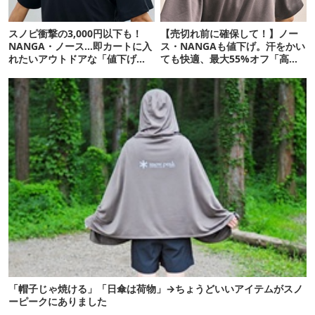
スノピ衝撃の3,000円以下も！
【売切れ前に確保して！】ノー
NANGA・ノース…即カートに入
ス・NANGAも値下げ。汗をかい
れたいアウトドアな「値下げ夏
ても快適、最大55%オフ「高機
服」12選
能ウェア」10選
「帽子じゃ焼ける」「日傘は荷物」→ちょうどいいアイテムがスノ
ーピークにありました