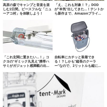
高原の森でキャンプと音楽を楽
「え、これも対象！？」DOD
しむ2日間。ピースフルな「ニュ
が“本気”出してきた…！テントか
ーアコ村」を体験しよう！
ら新作まで、Amazonプライム
デーの注目ギア27選
「これ玄関に置きたい…！」コ
自転車にカチッと装着でき
クヨの“ギミック丸見え”携帯ハ
る！？しかも“縦長のクーラ
サミがガジェット感満載の出来
ー”なので、2リットルも縦に入
栄え
ります【THULE新作】