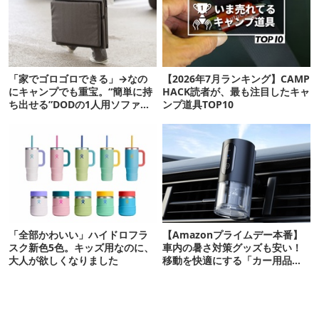
「家でゴロゴロできる」→なの
【2026年7月ランキング】CAMP
にキャンプでも重宝。“簡単に持
HACK読者が、最も注目したキャ
ち出せる”DODの1人用ソファが
ンプ道具TOP10
便利かも
「全部かわいい」ハイドロフラ
【Amazonプライムデー本番】
スク新色5色。キッズ用なのに、
車内の暑さ対策グッズも安い！
大人が欲しくなりました
移動を快適にする「カー用品」
12選