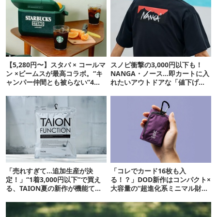
【5,280円〜】スタバ × コールマ
スノピ衝撃の3,000円以下も！
ン ×ビームスが最高コラボ。“キ
NANGA・ノース…即カートに入
ャンパー仲間とも被らない”4ア
れたいアウトドアな「値下げ夏
イテムを発表
服」12選
「売れすぎて…追加生産が決
「コレでカード16枚も入
定！」“1着3,000円以下”で買え
る！？」DOD新作はコンパクト×
る、TAION夏の新作が機能てん
大容量の“超進化系ミニマル財
こ盛りです
布”だ！