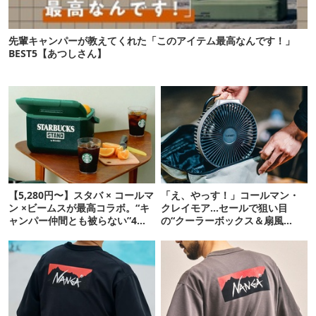
先輩キャンパーが教えてくれた「このアイテム最高なんです！」
BEST5【あつしさん】
【5,280円〜】スタバ × コールマ
「え、やっす！」コールマン・
ン ×ビームスが最高コラボ。“キ
クレイモア…セールで狙い目
ャンパー仲間とも被らない”4ア
の“クーラーボックス＆扇風
イテムを発表
機”12選