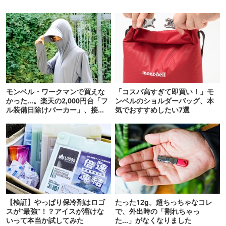
モンベル・ワークマンで買えな
「コスパ高すぎて即買い！」モ
かった…。楽天の2,000円台「フ
ンベルのショルダーバッグ、本
ル装備日除けパーカー」、接触
気でおすすめしたい7選
冷感が想像以上だった
【検証】やっぱり保冷剤はロゴ
たった12g。超ちっちゃなコレ
スが“最強”！？アイスが溶けな
で、外出時の「割れちゃっ
いって本当か試してみた
た…」がなくなりました