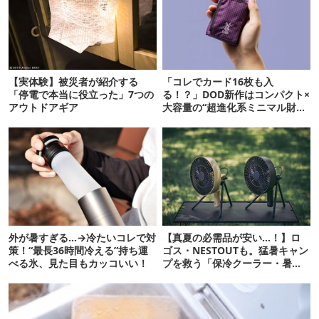
【実体験】被災者が紹介する
「コレでカード16枚も入
「停電で本当に役立った」7つの
る！？」DOD新作はコンパクト×
アウトドアギア
大容量の“超進化系ミニマル財
布”だ！
外が暑すぎる…→冷たいコレで対
【真夏の必需品が安い…！】ロ
策！“最長36時間冷える”持ち運
ゴス・NESTOUTも。猛暑キャン
べる氷、見た目もカッコいい！
プを救う「保冷クーラー・暑さ
対策ギア」12選