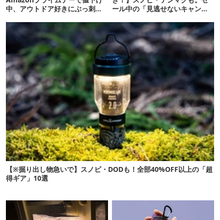
中、アウトドア好きにぶっ刺さ
ール中の「見逃せないキャンプ
る「便利ガジェット」8選
道具」12選
【※掘り出し物急いで】スノピ・DODも！全部40%OFF以上の「超
得ギア」10選