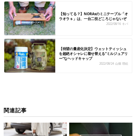
【知ってる？】NORAsのミニテーブル「オ
ラオラｓ」は、一台二役どころじゃないぞ
2022/08/16
キバ
【待望の量産化決定】ウェットティッシュ
を超絶オシャレに着せ替える“ミルジュアリ
ー”なヘッドキャップ
2022/08/24
山畑 理絵
関連記事