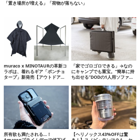
「置き場所が増える」「荷物が落ちない」
muraco x MINOTAURの革新コ
「家でゴロゴロできる」→なの
ラボは、着れるギア「ポンチョ
にキャンプでも重宝。“簡単に持
タープ」新発売【アウトドア通
ち出せる”DODの1人用ソファが
信.169】
便利かも
所有欲も満たされる…！
【ヘリノックス43%OFFは驚
Amazonプライムデーで値下げ
き！】スノピ・テンマクも。セ