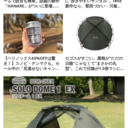
ームで設営も簡単。話題の新作
に“歩きやすいサンダル”。Teva
「HANARE」がついに登場…！
新作なら、普段づかい・川遊
【07/24予約開始】
び・登山もOK！
【ヘリノックス43%OFFは驚
ロゴスがすごい。屋根が“ただの
き！】スノピ・テンマクも。セ
日陰”じゃなくて“まさかの丸
ール中の「見逃せないキャンプ
型”。これで日陰が1.5倍マシに
道具」12選
なる新作タープです