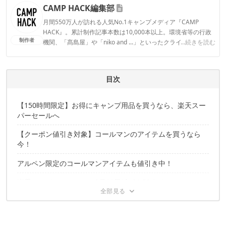
CAMP HACK編集部
月間550万人が訪れる人気No.1キャンプメディア『CAMP
HACK』。累計制作記事本数は10,000本以上。環境省等の行政
制作者
機関、「髙島屋」や「niko and ...」といったクライアントとの
...続きを読む
連携実績多数。また、TBSテレビ『ラヴィット！』等、各メデ
ィアで登壇機会多数の編集部員も所属。
CAMP HACK編集部のプロフィール
目次
【150時間限定】お得にキャンプ用品を買うなら、楽天スー
パーセールへ
【クーポン値引き対象】コールマンのアイテムを買うなら
今！
アルペン限定のコールマンアイテムも値引き中！
楽天スーパーセールは、9月11日(金)01:59まで！