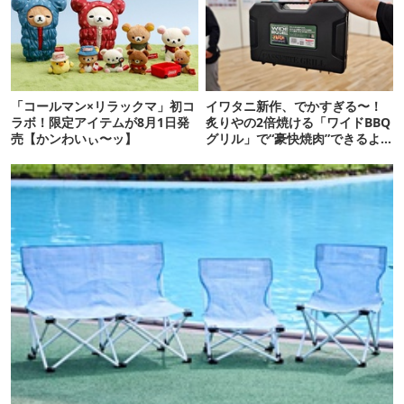
「コールマン×リラックマ」初コ
イワタニ新作、でかすぎる〜！
ラボ！限定アイテムが8月1日発
炙りやの2倍焼ける「ワイドBBQ
売【かンわいぃ〜ッ】
グリル」で“豪快焼肉”できるよ
【再販開始】