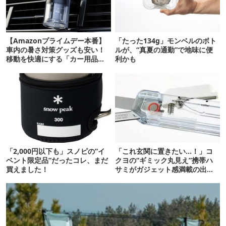
【Amazonプライムデー本番】
「たった134g」モンベルのボト
車内の暑さ対策グッズも安い！
ルが、“真夏の通勤”で地味に便
移動を快適にする「カー用品」
利かも
12選
「2,000円以下も」スノピの“イ
「これ玄関に置きたい…！」コ
ベント限定品”だったコレ、まだ
クヨの“ギミック丸見え”携帯ハ
買えました！
サミがガジェット感満載の出来
栄え