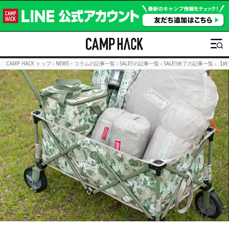
CAMP HACK トップ
›
NEWS・コラムの記事一覧
›
SALE!!の記事一覧
›
SALE!!終了の記事一覧
›
【終