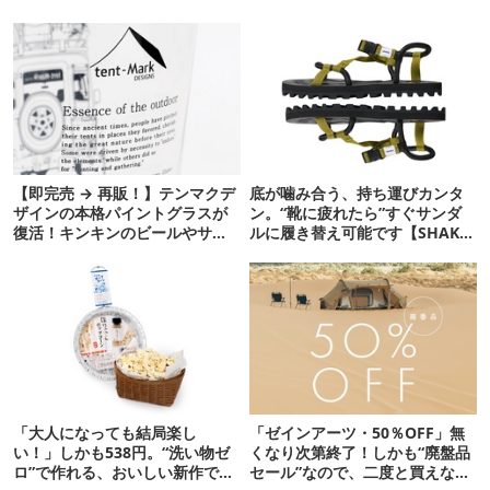
【即完売 → 再販！】テンマクデ
底が噛み合う、持ち運びカンタ
ザインの本格パイントグラスが
ン。“靴に疲れたら”すぐサンダ
復活！キンキンのビールやサワ
ルに履き替え可能です【SHAKA
ーに最高
新作】
「大人になっても結局楽し
「ゼインアーツ・50％OFF」無
い！」しかも538円。“洗い物ゼ
くなり次第終了！しかも“廃盤品
ロ”で作れる、おいしい新作です
セール”なので、二度と買えない