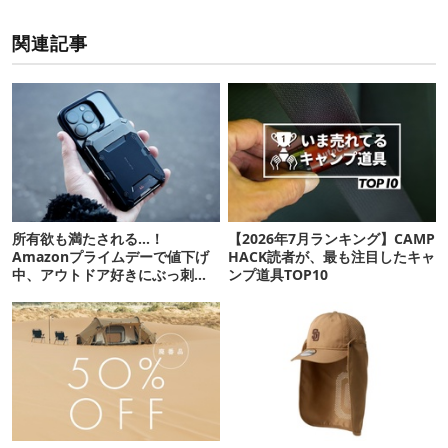
関連記事
所有欲も満たされる…！
【2026年7月ランキング】CAMP
Amazonプライムデーで値下げ
HACK読者が、最も注目したキャ
中、アウトドア好きにぶっ刺さ
ンプ道具TOP10
る「便利ガジェット」8選