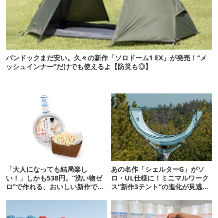
バンドックまだ安い。久々の新作「ソロドーム1 EX」が発売！“メ
ッシュインナー”だけでも使えるよ【防災も◎】
「大人になっても結局楽し
あの名作「シェルターG」がソ
い！」しかも538円。“洗い物ゼ
ロ・UL仕様に！ミニマルワーク
ロ”で作れる、おいしい新作です
ス“新作3テント”の進化が見逃せ
【ほりにし ポップコーン】
ない