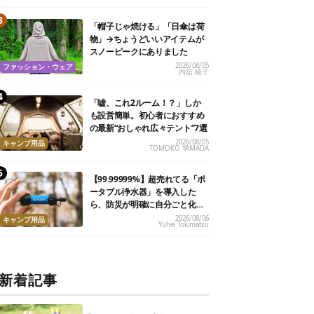
「帽子じゃ焼ける」「日傘は荷
物」→ちょうどいいアイテムが
スノーピークにありました
2026/08/05
ファッション・ウェア
内舘 綾子
「嘘、これ2ルーム！？」しか
も設営簡単。初心者におすすめ
の最新“おしゃれ広々テント”7選
2026/08/05
キャンプ用品
TOMOKO YAMADA
【99.99999%】超売れてる「ポ
ータブル浄水器」を導入した
ら、防災が明確に自分ごと化し
た
2026/08/06
キャンプ用品
Yuhei Tokimatsu
新着記事