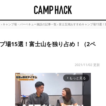
覧
›
キャンプ場・バーベキュー施設の記事一覧
›
富士五湖おすすめキャンプ場15選！
プ場15選！富士山を独り占め！（2ペ
2021/11/02 更新
もっと見る
arrow_forward_ios