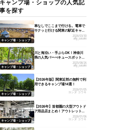
キャンプ場・ショップの人気記
事を探す
車なしでここまで行ける。電車で
サクッと行ける関東の駅近キャン
プ場18選
2026/03/30
ally_sasaki
キャンプ場・ショップ
川と海沿い・手ぶらOK！神奈川
県の人気バーべキュ―スポット20
選
2025/08/26
ally_sasaki
キャンプ場・ショップ
【2026年版】関東近郊の無料で利
用できるキャンプ場14選！
2026/01/05
ヨシダ コウキ
キャンプ場・ショップ
【2026年】首都圏の大型アウトド
ア用品店まとめ！アウトレット情
報も
2026/01/06
ヨシダ コウキ
キャンプ場・ショップ