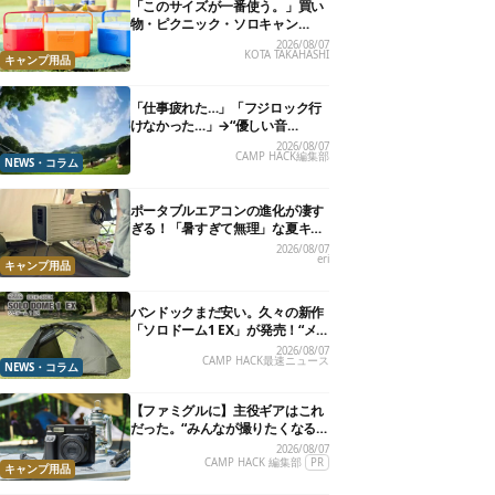
「このサイズが一番使う。」買い
物・ピクニック・ソロキャン
に“ちょうどいい”小型クーラーボ
2026/08/07
KOTA TAKAHASHI
ックス13選
キャンプ用品
「仕事疲れた…」「フジロック行
けなかった…」→“優しい音
楽”と“大きな自然”で治癒。まだ間
2026/08/07
CAMP HACK編集部
に合います。
NEWS・コラム
ポータブルエアコンの進化が凄す
ぎる！「暑すぎて無理」な夏キャ
ンプを激変させる最新5選
2026/08/07
eri
キャンプ用品
バンドックまだ安い。久々の新作
「ソロドーム1 EX」が発売！“メ
ッシュインナー”だけでも使える
2026/08/07
CAMP HACK最速ニュース
よ【防災も◎】
NEWS・コラム
【ファミグルに】主役ギアはこれ
だった。“みんなが撮りたくなる
カメラ”が楽しすぎる！
2026/08/07
CAMP HACK 編集部
PR
キャンプ用品