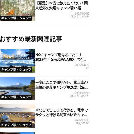
【厳選】本当は教えたくない！関
東近郊の穴場キャンプ場15選
2025/06/03
ヨシダ コウキ
キャンプ場・ショップ
おすすめ最新関連記事
NO.1キャンプ場はどこだ！？
2025年「なっぷAWARD」で1位
を獲得した人気6施設を大発表
2026/04/22
eri
キャンプ場・ショップ
一度はここで張りたい。富士山が
主役の絶景キャンプ場26選【温泉
や初心者向けまで】
2026/03/30
ヨシダ コウキ
キャンプ場・ショップ
車なしでここまで行ける。電車で
サクッと行ける関東の駅近キャン
プ場18選
2026/03/30
ally_sasaki
キャンプ場・ショップ