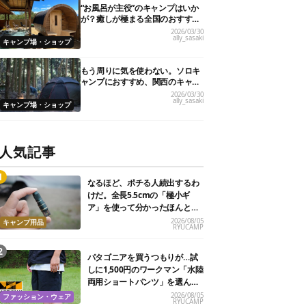
“お風呂が主役”のキャンプはいか
が？癒しが極まる全国のおすすめ
キャンプ場10選！
2026/03/30
ally_sasaki
キャンプ場・ショップ
もう周りに気を使わない。ソロキ
ャンプにおすすめ、関西のキャン
プ場21選
2026/03/30
ally_sasaki
キャンプ場・ショップ
人気記事
なるほど、ポチる人続出するわ
けだ。全長5.5cmの「極小ギ
ア」を使って分かったほんとの
魅力
2026/08/05
キャンプ用品
RYUCAMP
パタゴニアを買うつもりが…試
しに1,500円のワークマン「水陸
両用ショートパンツ」を選んだ
ら大正解だった
2026/08/05
ファッション・ウェア
RYUCAMP