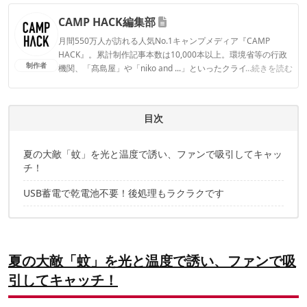
CAMP HACK編集部
月間550万人が訪れる人気No.1キャンプメディア『CAMP
HACK』。累計制作記事本数は10,000本以上。環境省等の行政
制作者
機関、「髙島屋」や「niko and ...」といったクライアントとの
...続きを読む
連携実績多数。また、TBSテレビ『ラヴィット！』等、各メデ
ィアで登壇機会多数の編集部員も所属。
CAMP HACK編集部のプロフィール
目次
夏の大敵「蚊」を光と温度で誘い、ファンで吸引してキャッ
チ！
USB蓄電で乾電池不要！後処理もラクラクです
夏の大敵「蚊」を光と温度で誘い、ファンで吸
引してキャッチ！