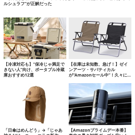
ルシュラフ”が正解だった
【冷凍対応も】“保冷じゃ満足で
【在庫は未知数、急げ！】ゼイ
きない人”向け、ポータブル冷蔵
ンアーツ・サバティカル
庫おすすめ12選
が“Amazonセール中”！久々に
タープも買おうかな…
「日傘はめんどう」→「じゃあ
【Amazonプライムデー本番】