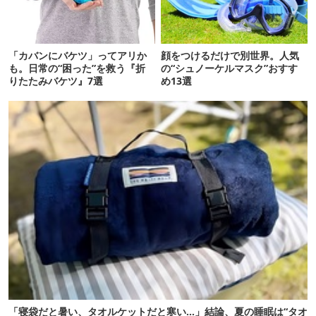
「カバンにバケツ」ってアリか
顔をつけるだけで別世界。人気
も。日常の“困った”を救う『折
の“シュノーケルマスク”おすす
りたたみバケツ』7選
め13選
「寝袋だと暑い、タオルケットだと寒い…」結論、夏の睡眠は“タオ