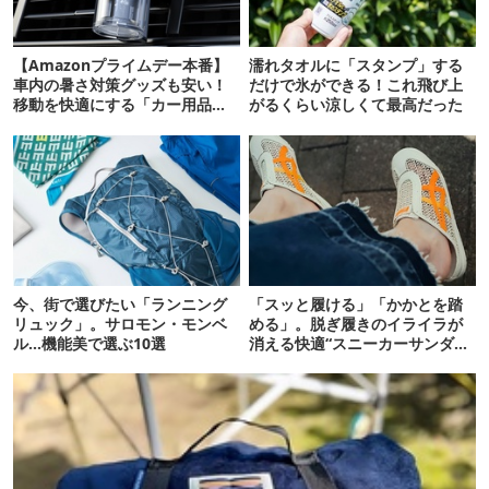
【Amazonプライムデー本番】
濡れタオルに「スタンプ」する
車内の暑さ対策グッズも安い！
だけで氷ができる！これ飛び上
移動を快適にする「カー用品」
がるくらい涼しくて最高だった
12選
今、街で選びたい「ランニング
「スッと履ける」「かかとを踏
リュック」。サロモン・モンベ
める」。脱ぎ履きのイライラが
ル…機能美で選ぶ10選
消える快適“スニーカーサンダ
ル”6選