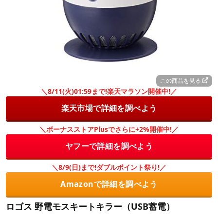
この商品を見る
＼8/11(火)01:59まで!楽天マラソン開催中!／
楽天市場で詳細を調べよう
＼ボーナスストアPlusでさらに+2%開催中!／
ヤフーで詳細を調べよう
＼8/9(日)まで!ダブルポイント祭り!／
Amazonで詳細を調べよう
ロゴス 野電モスキートキラー（USB蓄電）