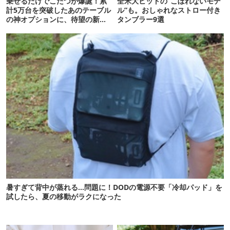
乗せるだけでこたつが爆誕！累
全米大ヒットの“こぼれないモデ
計5万台を突破したあのテーブル
ル”も。おしゃれなストロー付き
の神オプションに、待望の新サ
タンブラー9選
イズが登場がしたぞ
暑すぎて背中が蒸れる…問題に！DODの電源不要「冷却パッド」を
試したら、夏の移動がラクになった