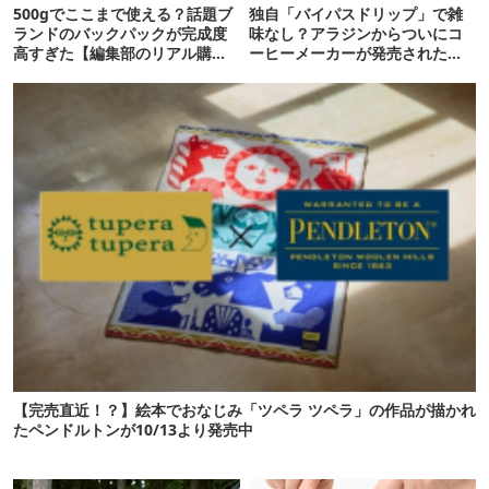
500gでここまで使える？話題ブ
独自「バイパスドリップ」で雑
ランドのバックパックが完成度
味なし？アラジンからついにコ
高すぎた【編集部のリアル購入
ーヒーメーカーが発売されたぞ
品】
【アウトドアな暮らし】
【完売直近！？】絵本でおなじみ「ツペラ ツペラ」の作品が描かれ
たペンドルトンが10/13より発売中