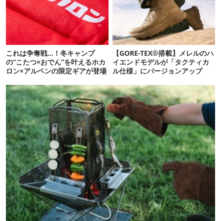
これは争奪戦…！冬キャンプ
【GORE-TEX®搭載】メレルのハ
の“こたつ×おでん”を叶えるホカ
イエンドモデルが「タクティカ
ロン×アルペンの限定ギアが登場
ル仕様」にバージョンアップ