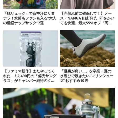
「脱リュック」で背中汗にサヨ
【売切れ前に確保して！】ノー
ナラ！水筒もファンも入る“大人
ス・NANGAも値下げ。汗をかい
の極軽ナップサック”7選
ても快適、最大55%オフ「高機
能ウェア」10選
【ファミマ新作】またやってく
「足裏が痛い…」を卒業！夏の
れた…！2,490円の「偏光サング
水遊びで履きたい“マリンシュー
ラス」がキャンパー納得のクオ
ズ”おすすめ10選
リティ