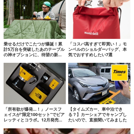
乗せるだけでこたつが爆誕！累
「コスパ高すぎて即買い！」モ
計5万台を突破したあのテーブル
ンベルのショルダーバッグ、本
の神オプションに、待望の新サ
気でおすすめしたい7選
イズが登場がしたぞ
「所有欲が爆発…！」ノースフ
【タイムズカー、車中泊でき
ェイスが“限定100セット”でビア
る？】カーシェアでキャンプし
レッティとコラボ。12月発売
たいので、直接聞いてみました
【即完に注意】