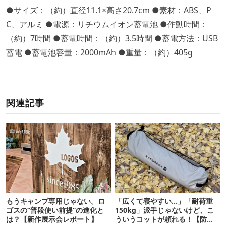
●サイズ：（約）直径11.1×高さ20.7cm ●素材：ABS、P
C、アルミ ●電源：リチウムイオン蓄電池 ●作動時間：
（約）7時間 ●蓄電時間：（約）3.5時間 ●蓄電方法：USB
蓄電 ●蓄電池容量：2000mAh ●重量：（約）405g
関連記事
もうキャンプ専用じゃない。ロ
「広くて寝やすい…」「耐荷重
ゴスの“普段使い前提”の進化と
150kg」派手じゃないけど、こ
は？【新作展示会レポート】
ういうコットが頼れる！【防災