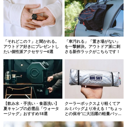
「それどこの？」と聞かれる。
「車汚れる」「置き場がない」
アウトドア好きにプレゼントし
を一撃解決。アウトドア派に刺
たい個性派アクセサリー6選
さる新作ラックがこちらです！
【飲み水・手洗い・食器洗い】
クーラーボックスより軽くてア
夏キャンプの必需品「ウォータ
ルミバッグより冷える！“ちょっ
ージャグ」おすすめ18選
との保冷”に大活躍の軽量バッグ
7選