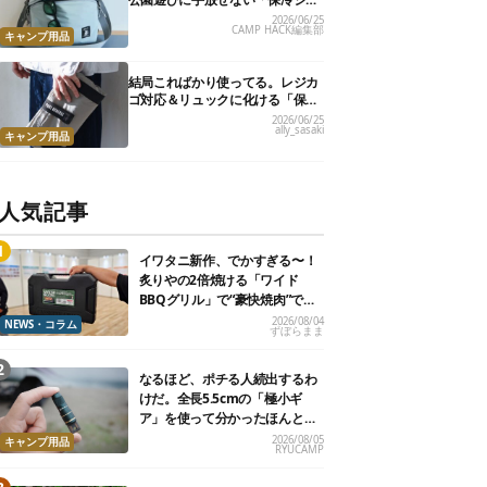
ルダーバッグ」7選
2026/06/25
CAMP HACK編集部
キャンプ用品
結局こればかり使ってる。レジカ
ゴ対応＆リュックに化ける「保冷
トートバッグ」9選
2026/06/25
ally_sasaki
キャンプ用品
人気記事
イワタニ新作、でかすぎる〜！
炙りやの2倍焼ける「ワイド
BBQグリル」で“豪快焼肉”でき
るよ【再販開始】
2026/08/04
NEWS・コラム
ずぼらまま
なるほど、ポチる人続出するわ
けだ。全長5.5cmの「極小ギ
ア」を使って分かったほんとの
魅力
2026/08/05
キャンプ用品
RYUCAMP