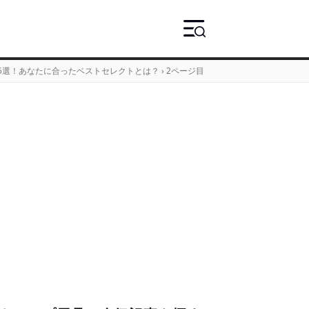
5選！あなたに合ったベストセレクトとは？
›
2ページ目