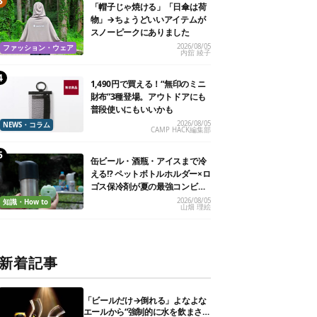
「帽子じゃ焼ける」「日傘は荷
物」→ちょうどいいアイテムが
スノーピークにありました
2026/08/05
ファッション・ウェア
内舘 綾子
1,490円で買える！“無印のミニ
財布”3種登場。アウトドアにも
普段使いにもいいかも
2026/08/05
NEWS・コラム
CAMP HACK編集部
缶ビール・酒瓶・アイスまで冷
える!? ペットボトルホルダー×ロ
ゴス保冷剤が夏の最強コンビだ
った
2026/08/05
知識・How to
山畑 理絵
新着記事
「ビールだけ→倒れる」よなよな
エールから“強制的に水を飲まさ