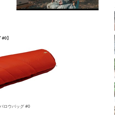
#0】
ン バロウバッグ #0