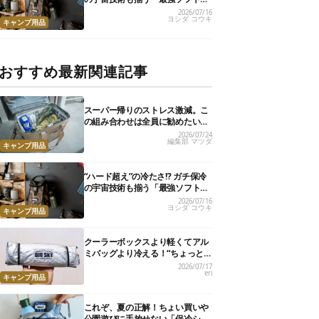
ーラー」17選
2026/07/16
ヨシダ コウキ
キャンプ用品
おすすめ最新関連記事
スーパー帰りのストレス激減。こ
の組み合わせは全員に勧めたい
【編集部のリアル購入品】
2026/07/24
編集部 マツダ
キャンプ用品
“ハード超え”の冷たさ!? ガチ保冷
の宇宙技術も揃う「最強ソフトク
ーラー」17選
2026/07/16
ヨシダ コウキ
キャンプ用品
クーラーボックスより軽くてアル
ミバッグより冷える！“ちょっと
の保冷”に大活躍の軽量バッグ7選
2026/07/17
eri
キャンプ用品
これぞ、夏の正解！ちょい買いや
公園遊びに手放せない「保冷ショ