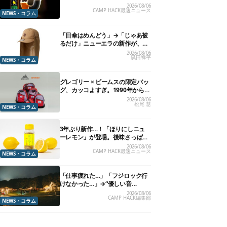
れる”グラスが発売
2026/08/06
CAMP HACK最速ニュース
NEWS・コラム
「日傘はめんどう」→「じゃあ被
るだけ」ニューエラの新作が、真
夏に照準合わせてます
2026/08/06
黒田祥平
NEWS・コラム
グレゴリー × ビームスの限定バッ
グ、カッコよすぎ。1990年から“3
年のみ使用”されていた、紫タグ
2026/08/06
松尾 慧
が復活
NEWS・コラム
3年ぶり新作…！「ほりにしニュ
ーレモン」が登場。後味さっぱり
の万能スパイス！【8月21日発
2026/08/06
CAMP HACK最速ニュース
売】
NEWS・コラム
「仕事疲れた…」「フジロック行
けなかった…」→“優しい音
楽”と“大きな自然”で治癒。まだ間
2026/08/06
CAMP HACK編集部
に合います。
NEWS・コラム