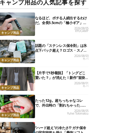
キャンプ用品の人気記事を探す
なるほど、ポチる人続出するわけ
だ。全長5.5cmの「極小ギア」を
使って分かったほんとの魅力
2026/08/05
RYUCAMP
キャンプ用品
話題の「ステンレス保冷剤」は氷
点下パック超え？ロゴス・スノー
ピーク・爆売れノーブランド品を
2026/08/03
キバ
比べてみた
キャンプ用品
【片手で1秒着脱】「トングどこ
置いた？」が消えた！新作“首掛
けトング”、男心くすぐるギミッ
2026/08/01
キバ
クが最高だった
キャンプ用品
たった12g。超ちっちゃなコレ
で、外出時の「割れちゃった…」
がなくなりました
2026/08/05
Yuhei Tokimatsu
キャンプ用品
“ハード超え”の冷たさ!? ガチ保冷
の宇宙技術も揃う「最強ソフトク