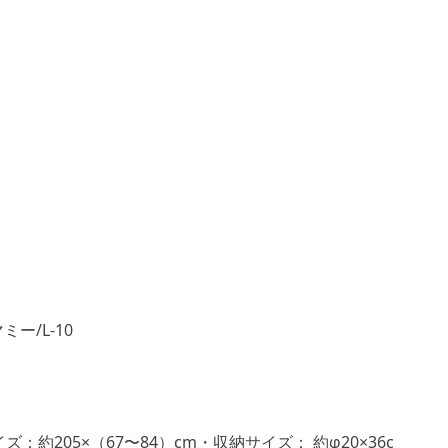
ミー/L-10
：約205×（67〜84）cm・収納サイズ： 約φ20×36c