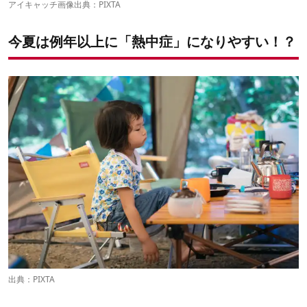
アイキャッチ画像出典：PIXTA
子供は大人よりも熱中症になりやすい
6：塩分も補給できる飲料を確保する
夏のキャンプ、熱中症対策万全に！
Ⅰ度（めまい・失神・筋肉痛・筋肉の硬直・大量の発汗）の場合
Ⅱ度（頭痛・不快感・吐き気・嘔吐・倦怠感・虚脱感）の場合
今夏は例年以上に「熱中症」になりやすい！？
Ⅲ度（意識障害・けいれん・手足の運動障害・高体温）の場合
出典：PIXTA