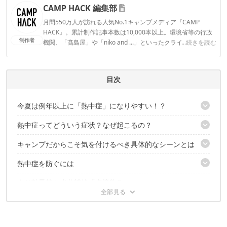
CAMP HACK 編集部
月間550万人が訪れる人気No.1キャンプメディア『CAMP
HACK』。累計制作記事本数は10,000本以上。環境省等の行政
制作者
機関、「髙島屋」や「niko and ...」といったクライアントとの
...続きを読む
連携実績多数。また、TBSテレビ『ラヴィット！』等、各メデ
ィアで登壇機会多数の編集部員も所属。
CAMP HACK 編集部のプロフィール
目次
今夏は例年以上に「熱中症」になりやすい！？
熱中症ってどういう症状？なぜ起こるの？
教えてくれたのは、この方
キャンプだからこそ気を付けるべき具体的なシーンとは
熱中症とは？
なぜ起こるの？
熱中症を防ぐには
テントの中
暑さに慣れていない今年の夏は、要注意！
川遊び
より効果的な水分補給「点滴飲み」
1：環境と服装に暑さを避ける工夫を
2：「どんな人が熱中症になりやすいか」を知っておく
それでも熱中症になってしまったら
3：医療機関へかかることを想定した準備を
4：日頃から暑さに慣れておく
熱中症になってしまったときの正しい応急処置は？
どんな症状が起きたら熱中症を疑うべき？
5：太い血管を冷やして体温を下げる