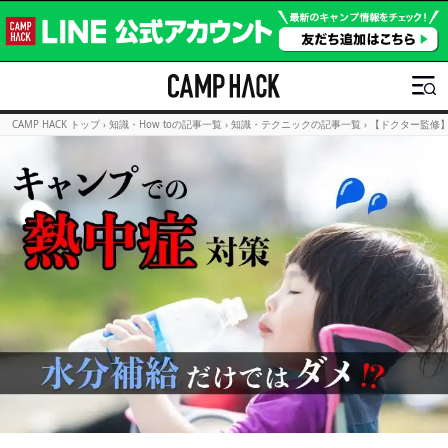
CAMP HACK トップ
›
知識・How toの記事一覧
›
知識・テクニックの記事一覧
›
【ドクター監修