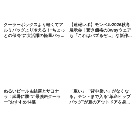
クーラーボックスより軽くてア
【速報レポ】モンベル2026秋冬
ルミバッグより冷える！“ちょっ
展示会！驚き価格の3wayウェア
との保冷”に大活躍の軽量バッグ
も「これはバズるぞ…」な新作
7選
10選
ぬるいビール＆結露とサヨナ
「重い」「背中暑い」がなくな
ラ！猛暑に勝つ“最強缶クーラ
る。テントまで入る“革命ヒップ
ー”おすすめ14選
バッグ”が夏のアウトドアを身軽
にしてくれた