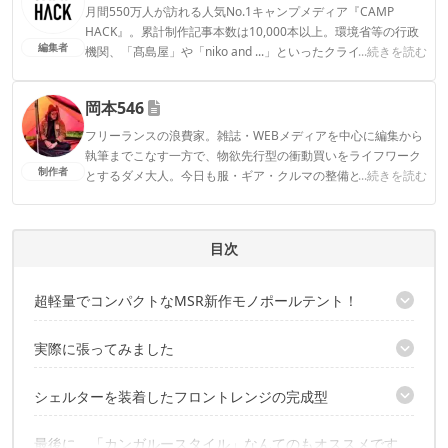
月間550万人が訪れる人気No.1キャンプメディア『CAMP
HACK』。累計制作記事本数は10,000本以上。環境省等の行政
編集者
機関、「髙島屋」や「niko and ...」といったクライアントとの
...続きを読む
連携実績多数。また、TBSテレビ『ラヴィット！』等、各メデ
ィアで登壇機会多数の編集部員も所属。
岡本546
CAMP HACK編集部のプロフィール
フリーランスの浪費家。雑誌・WEBメディアを中心に編集から
執筆までこなす一方で、物欲先行型の衝動買いをライフワーク
制作者
とするダメ大人。今日も服・ギア・クルマの整備と浪費に余念
...続きを読む
がない。
岡本546のプロフィール
目次
超軽量でコンパクトなMSR新作モノポールテント！
総重量なんと2kg以下！
実際に張ってみました
設営はいたってシンプル！
シェルターを装着したフロントレンジの完成型
完成！
シェルター単体としても使える
最後に、「カンガルースタイル」なんてのもオススメです