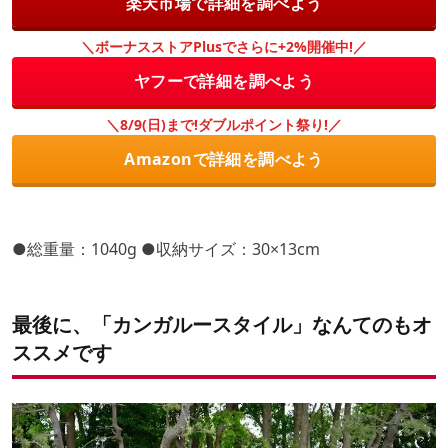
楽天市場で詳細を調べよう
＼ボーナスストアPlusでさらに+2%開催中!／
ヤフーで詳細を調べよう
＼8/9(日)まで!ダブルポイント祭り!／
Amazonで詳細を調べよう
●総重量：1040g ●収納サイズ：30×13cm
最後に、「カンガルースタイル」なんてのもオ
ススメです